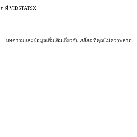
ีก ที่ VIDSTATSX
บทความและข้อมูลเพิ่มเติมเกี่ยวกับ
สล็อต
ที่คุณไม่ควรพลาด