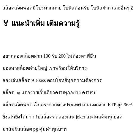
สล็อตแจ็คพอตมีโปรมากมาย โบนัสต้อนรับ โบนัสฝาก และอื่นๆ อ
🏅 แนะนำเพิ่ม
เติมความรู้
อยากลองสล็อตฝาก 100 รับ 200 ไม่ต้องหาที่อื่น
มองหาสล็อตค่ายใหญ่ เราพร้อมให้บริการ
ลองเล่นสล็อต 918kiss ตอบโจทย์ทุกความต้องการ
สล็อต pg แตกง่ายเว็บเดียวครบทุกอย่าง ครบจบ
สล็อตแจ็คพอต เว็บตรงจากต่างประเทศ เกมแตกง่าย RTP สูง 96%
ยิ่งเล่นยิ่งได้มากกับสล็อตทดลองเล่น joker สะสมแต้มทุกยอด
มาสัมผัสสล็อต pg คุ้มค่าทุกบาท