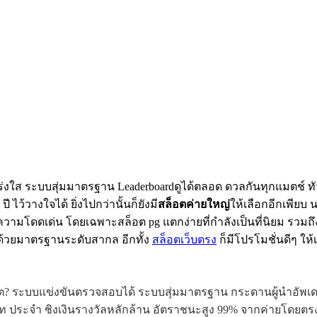
ปร่งใส ระบบสุ่มมาตรฐาน Leaderboardดูได้ตลอด ดวลกันทุกแมตช์
ไว้วางใจได้ ยิ่งไปกว่านั้นก็ยังมี
สล็อตค่ายใหญ่
ให้เลือกอีกเพียบ 
ีความโดดเด่น โดยเฉพาะสล็อต pg แตกง่ายที่กำลังเป็นที่นิยม รวมถึ
ด้วยมาตรฐานระดับสากล อีกทั้ง
สล็อตเว็บตรง
ก็มีโปรโมชั่นดีๆ ให้
ต? ระบบแข่งขันตรวจสอบได้ ระบบสุ่มมาตรฐาน กระดานผู้นำอัพเ
ประจำ ชิงเงินรางวัลหลักล้าน อัตราชนะสูง 99% จากค่ายโดยตรง