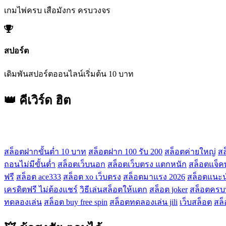
เกมไพ่ครบ เสือมังกร ครบวงจร
สปอร์ต
เดิมพันสปอร์ตออนไลน์เริ่มต้น 10 บาท
👑 คีเวิร์ด
ฮิต
สล็อตฝากขั้นต่ำ 10 บาท
สล็อตฝาก 100 รับ 200
สล็อตค่ายใหญ่
สล
ถอนไม่มีขั้นต่ำ
สล็อตเว็บนอก
สล็อตเว็บตรง แตกหนัก
สล็อตแจ็
ฟรี
สล็อต ace333
สล็อต xo เว็บตรง
สล็อตมาแรง 2026
สล็อตแนะน
เครดิตฟรี ไม่ต้องแชร์
วิธีเล่นสล็อตให้แตก
สล็อต joker
สล็อตครบท
ทดลองเล่น
สล็อต buy free spin
สล็อตทดลองเล่น jili
เว็บสล็อต
สล็