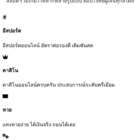
สล็อต
รวมเกมไว้หลากหลายรูปแบบ ตอบโจทย์ผู้เล่นทุกสไตล์
อีสปอร์ต
อีสปอร์ตออนไลน์ อัตราต่อรองดี เดิมพันสด
คาสิโน
คาสิโนออนไลน์ครบครัน ประสบการณ์ระดับพรีเมียม
หวย
แทงหวยง่าย ได้เงินจริง ถอนได้เลย