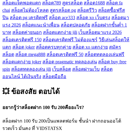
สล็อตแจ็คพอตแตก
สล็อต789
สูตรสล็อต
สล็อต1688
สล็อต fa
chai
สล็อตไม่ต้องโหลด
สูตรสล็อต pg
สล็อตรีวิว
สล็อตซื้อฟรีส
ปิน
สล็อต pg เครดิตฟรี
สล็อต ace333
สล็อต xo เว็บตรง
สล็อตมา
แรง 2026
สล็อตแนะนำเพื่อน
สล็อตปลอดภัย
สล็อตฝากขั้นต่ำ 1
บาท
สล็อตค่ายนอก
สล็อตแตกง่าย jili
เว็บสล็อตมาแรง 2026
สล็อตเครดิตฟรี 150
สล็อตเครดิตฟรี ไม่ต้องแชร์
วิธีเล่นสล็อตให้
แตก
สล็อต joker
สล็อตครบทุกค่าย
สล็อต xo แตกง่าย
สมัคร
สล็อต
สล็อต mega888
สล็อตเครดิตฟรี 50
สล็อตทดลองเล่นฟรี
สล็อตแตกง่าย joker
สล็อต pragmatic ทดลองเล่น
สล็อต buy free
spin
สล็อตทดลองเล่น jili
เว็บสล็อต
สล็อตผ่านเว็บ
สล็อต
ออนไลน์ ได้เงินจริง
สล็อตมือถือ
💥 ข้อสงสัย
ตอบได้
อยากรู้ว่าสล็อตฝาก 100 รับ 200คืออะไร?
สล็อตฝาก 100 รับ 200เป็นแพลตฟอร์ม ชั้นนำ ฝากถอนออโต้
รวดเร็ว มั่นคง ที่ VIDSTATSX