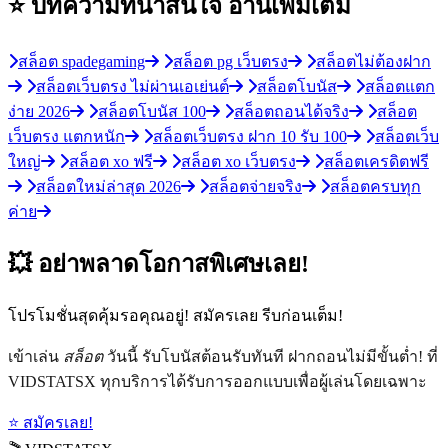
⭐ บทความที่น่าสนใจ
อ่านเพิ่มเติม
สล็อต spadegaming
สล็อต pg เว็บตรง
สล็อตไม่ต้องฝาก
สล็อตเว็บตรง ไม่ผ่านเอเย่นต์
สล็อตโบนัส
สล็อตแตก
ง่าย 2026
สล็อตโบนัส 100
สล็อตถอนได้จริง
สล็อต
เว็บตรง แตกหนัก
สล็อตเว็บตรง ฝาก 10 รับ 100
สล็อตเว็บ
ใหญ่
สล็อต xo ฟรี
สล็อต xo เว็บตรง
สล็อตเครดิตฟรี
สล็อตใหม่ล่าสุด 2026
สล็อตจ่ายจริง
สล็อตครบทุก
ค่าย
💥 อย่าพลาดโอกาสพิเศษเลย!
โปรโมชั่นสุดคุ้มรอคุณอยู่! สมัครเลย รีบก่อนเต็ม!
เข้าเล่น
สล็อต
วันนี้ รับโบนัสต้อนรับทันที ฝากถอนไม่มีขั้นต่ำ! ที่
VIDSTATSX ทุกบริการได้รับการออกแบบเพื่อผู้เล่นโดยเฉพาะ
⭐ สมัครเลย!