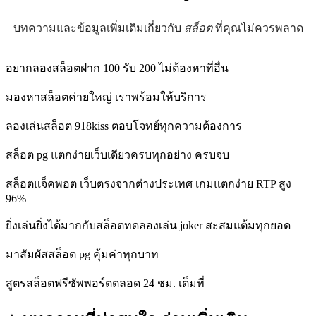
บทความและข้อมูลเพิ่มเติมเกี่ยวกับ
สล็อต
ที่คุณไม่ควรพลาด
อยากลองสล็อตฝาก 100 รับ 200 ไม่ต้องหาที่อื่น
มองหาสล็อตค่ายใหญ่ เราพร้อมให้บริการ
ลองเล่นสล็อต 918kiss ตอบโจทย์ทุกความต้องการ
สล็อต pg แตกง่ายเว็บเดียวครบทุกอย่าง ครบจบ
สล็อตแจ็คพอต เว็บตรงจากต่างประเทศ เกมแตกง่าย RTP สูง
96%
ยิ่งเล่นยิ่งได้มากกับสล็อตทดลองเล่น joker สะสมแต้มทุกยอด
มาสัมผัสสล็อต pg คุ้มค่าทุกบาท
สูตรสล็อตฟรีซัพพอร์ตตลอด 24 ชม. เต็มที่