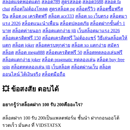
สล็อตแจ็คพอตแตก
สล็อต789
สูตรสล็อต
สล็อต1688
สล็อต fa
chai
สล็อตไม่ต้องโหลด
สูตรสล็อต pg
สล็อตรีวิว
สล็อตซื้อฟรีส
ปิน
สล็อต pg เครดิตฟรี
สล็อต ace333
สล็อต xo เว็บตรง
สล็อตมา
แรง 2026
สล็อตแนะนำเพื่อน
สล็อตปลอดภัย
สล็อตฝากขั้นต่ำ 1
บาท
สล็อตค่ายนอก
สล็อตแตกง่าย jili
เว็บสล็อตมาแรง 2026
สล็อตเครดิตฟรี 150
สล็อตเครดิตฟรี ไม่ต้องแชร์
วิธีเล่นสล็อตให้
แตก
สล็อต joker
สล็อตครบทุกค่าย
สล็อต xo แตกง่าย
สมัคร
สล็อต
สล็อต mega888
สล็อตเครดิตฟรี 50
สล็อตทดลองเล่นฟรี
สล็อตแตกง่าย joker
สล็อต pragmatic ทดลองเล่น
สล็อต buy free
spin
สล็อตทดลองเล่น jili
เว็บสล็อต
สล็อตผ่านเว็บ
สล็อต
ออนไลน์ ได้เงินจริง
สล็อตมือถือ
💥 ข้อสงสัย
ตอบได้
อยากรู้ว่าสล็อตฝาก 100 รับ 200คืออะไร?
สล็อตฝาก 100 รับ 200เป็นแพลตฟอร์ม ชั้นนำ ฝากถอนออโต้
รวดเร็ว มั่นคง ที่ VIDSTATSX