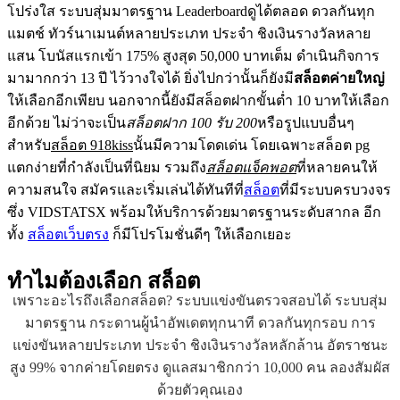
โปร่งใส ระบบสุ่มมาตรฐาน Leaderboardดูได้ตลอด ดวลกันทุก
แมตช์ ทัวร์นาเมนต์หลายประเภท ประจำ ชิงเงินรางวัลหลาย
แสน โบนัสแรกเข้า 175% สูงสุด 50,000 บาทเต็ม ดำเนินกิจการ
มามากกว่า 13 ปี ไว้วางใจได้ ยิ่งไปกว่านั้นก็ยังมี
สล็อตค่ายใหญ่
ให้เลือกอีกเพียบ นอกจากนี้ยังมีสล็อตฝากขั้นต่ำ 10 บาทให้เลือก
อีกด้วย ไม่ว่าจะเป็น
สล็อตฝาก 100 รับ 200
หรือรูปแบบอื่นๆ
สำหรับ
สล็อต 918kiss
นั้นมีความโดดเด่น โดยเฉพาะสล็อต pg
แตกง่ายที่กำลังเป็นที่นิยม รวมถึง
สล็อตแจ็คพอต
ที่หลายคนให้
ความสนใจ สมัครและเริ่มเล่นได้ทันทีที่
สล็อต
ที่มีระบบครบวงจร
ซึ่ง VIDSTATSX พร้อมให้บริการด้วยมาตรฐานระดับสากล อีก
ทั้ง
สล็อตเว็บตรง
ก็มีโปรโมชั่นดีๆ ให้เลือกเยอะ
ทำไมต้องเลือก
สล็อต
เพราะอะไรถึงเลือกสล็อต? ระบบแข่งขันตรวจสอบได้ ระบบสุ่ม
มาตรฐาน กระดานผู้นำอัพเดตทุกนาที ดวลกันทุกรอบ การ
แข่งขันหลายประเภท ประจำ ชิงเงินรางวัลหลักล้าน อัตราชนะ
สูง 99% จากค่ายโดยตรง ดูแลสมาชิกกว่า 10,000 คน ลองสัมผัส
ด้วยตัวคุณเอง