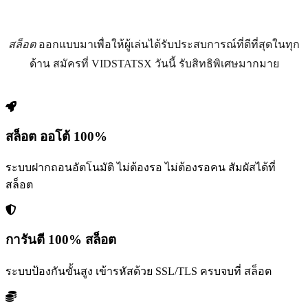
สล็อต
ออกแบบมาเพื่อให้ผู้เล่นได้รับประสบการณ์ที่ดีที่สุดในทุก
ด้าน สมัครที่ VIDSTATSX วันนี้ รับสิทธิพิเศษมากมาย
สล็อต ออโต้ 100%
ระบบฝากถอนอัตโนมัติ ไม่ต้องรอ ไม่ต้องรอคน สัมผัสได้ที่
สล็อต
การันตี 100% สล็อต
ระบบป้องกันขั้นสูง เข้ารหัสด้วย SSL/TLS ครบจบที่ สล็อต