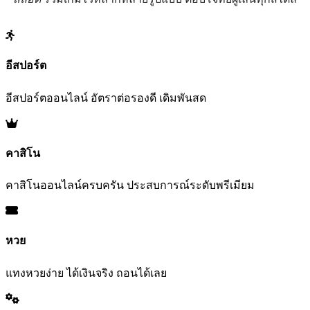
อีสปอร์ต
อีสปอร์ตออนไลน์ อัตราต่อรองดี เดิมพันสด
คาสิโน
คาสิโนออนไลน์ครบครัน ประสบการณ์ระดับพรีเมียม
หวย
แทงหวยง่าย ได้เงินจริง ถอนได้เลย