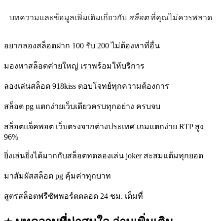
บทความและข้อมูลเพิ่มเติมเกี่ยวกับ
สล็อต
ที่คุณไม่ควรพลาด
อยากลองสล็อตฝาก 100 รับ 200 ไม่ต้องหาที่อื่น
มองหาสล็อตค่ายใหญ่ เราพร้อมให้บริการ
ลองเล่นสล็อต 918kiss ตอบโจทย์ทุกความต้องการ
สล็อต pg แตกง่ายเว็บเดียวครบทุกอย่าง ครบจบ
สล็อตแจ็คพอต เว็บตรงจากต่างประเทศ เกมแตกง่าย RTP สูง
96%
ยิ่งเล่นยิ่งได้มากกับสล็อตทดลองเล่น joker สะสมแต้มทุกยอด
มาสัมผัสสล็อต pg คุ้มค่าทุกบาท
สูตรสล็อตฟรีซัพพอร์ตตลอด 24 ชม. เต็มที่