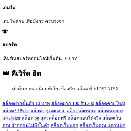
เกมไพ่
เกมไพ่ครบ เสือมังกร ครบวงจร
สปอร์ต
เดิมพันสปอร์ตออนไลน์เริ่มต้น 10 บาท
👑 คีเวิร์ด
ฮิต
คำค้นหายอดนิยมที่เกี่ยวข้องกับ
สล็อต
ที่ VIDSTATSX
สล็อตฝากขั้นต่ำ 10 บาท
สล็อตฝาก 100 รับ 200
สล็อตค่ายใหญ่
สล็อต 918kiss
สล็อต pg แตกง่าย
สล็อตแจ็คพอต
สล็อตทดลอง
เล่น joker
สล็อต pg
สูตรสล็อตฟรี
สล็อตถอนได้จริง
สล็อตเว็บ
ตรง ฝากถอนไม่มีขั้นต่ำ
สล็อตเว็บนอก
สล็อตเว็บตรง แตกหนัก