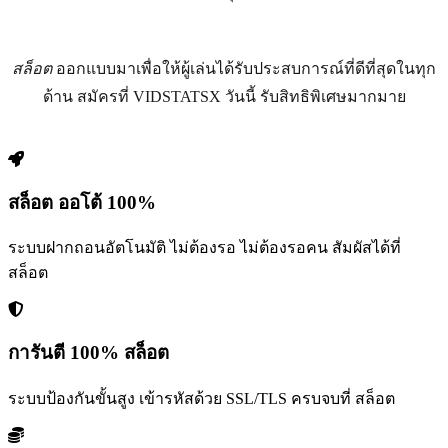
สล็อต
ออกแบบมาเพื่อให้ผู้เล่นได้รับประสบการณ์ที่ดีที่สุดในทุก
ด้าน สมัครที่ VIDSTATSX วันนี้ รับสิทธิพิเศษมากมาย
สล็อต ออโต้ 100%
ระบบฝากถอนอัตโนมัติ ไม่ต้องรอ ไม่ต้องรอคน สัมผัสได้ที่
สล็อต
การันตี 100% สล็อต
ระบบป้องกันขั้นสูง เข้ารหัสด้วย SSL/TLS ครบจบที่ สล็อต