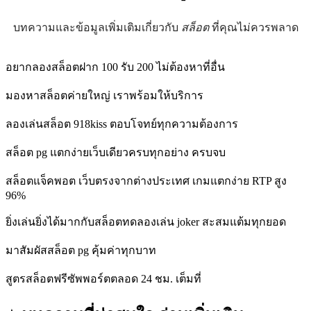
บทความและข้อมูลเพิ่มเติมเกี่ยวกับ
สล็อต
ที่คุณไม่ควรพลาด
อยากลองสล็อตฝาก 100 รับ 200 ไม่ต้องหาที่อื่น
มองหาสล็อตค่ายใหญ่ เราพร้อมให้บริการ
ลองเล่นสล็อต 918kiss ตอบโจทย์ทุกความต้องการ
สล็อต pg แตกง่ายเว็บเดียวครบทุกอย่าง ครบจบ
สล็อตแจ็คพอต เว็บตรงจากต่างประเทศ เกมแตกง่าย RTP สูง
96%
ยิ่งเล่นยิ่งได้มากกับสล็อตทดลองเล่น joker สะสมแต้มทุกยอด
มาสัมผัสสล็อต pg คุ้มค่าทุกบาท
สูตรสล็อตฟรีซัพพอร์ตตลอด 24 ชม. เต็มที่