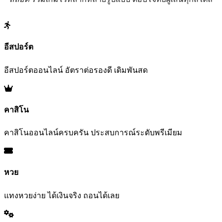
อีสปอร์ต
อีสปอร์ตออนไลน์ อัตราต่อรองดี เดิมพันสด
คาสิโน
คาสิโนออนไลน์ครบครัน ประสบการณ์ระดับพรีเมียม
หวย
แทงหวยง่าย ได้เงินจริง ถอนได้เลย