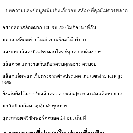
บทความและข้อมูลเพิ่มเติมเกี่ยวกับ
สล็อต
ที่คุณไม่ควรพลาด
อยากลองสล็อตฝาก 100 รับ 200 ไม่ต้องหาที่อื่น
มองหาสล็อตค่ายใหญ่ เราพร้อมให้บริการ
ลองเล่นสล็อต 918kiss ตอบโจทย์ทุกความต้องการ
สล็อต pg แตกง่ายเว็บเดียวครบทุกอย่าง ครบจบ
สล็อตแจ็คพอต เว็บตรงจากต่างประเทศ เกมแตกง่าย RTP สูง
96%
ยิ่งเล่นยิ่งได้มากกับสล็อตทดลองเล่น joker สะสมแต้มทุกยอด
มาสัมผัสสล็อต pg คุ้มค่าทุกบาท
สูตรสล็อตฟรีซัพพอร์ตตลอด 24 ชม. เต็มที่