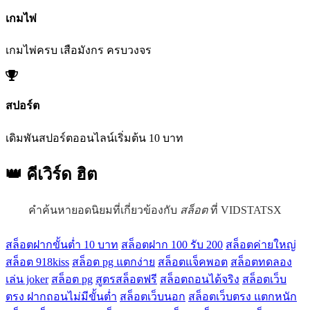
เกมไพ่
เกมไพ่ครบ เสือมังกร ครบวงจร
สปอร์ต
เดิมพันสปอร์ตออนไลน์เริ่มต้น 10 บาท
👑 คีเวิร์ด
ฮิต
คำค้นหายอดนิยมที่เกี่ยวข้องกับ
สล็อต
ที่ VIDSTATSX
สล็อตฝากขั้นต่ำ 10 บาท
สล็อตฝาก 100 รับ 200
สล็อตค่ายใหญ่
สล็อต 918kiss
สล็อต pg แตกง่าย
สล็อตแจ็คพอต
สล็อตทดลอง
เล่น joker
สล็อต pg
สูตรสล็อตฟรี
สล็อตถอนได้จริง
สล็อตเว็บ
ตรง ฝากถอนไม่มีขั้นต่ำ
สล็อตเว็บนอก
สล็อตเว็บตรง แตกหนัก