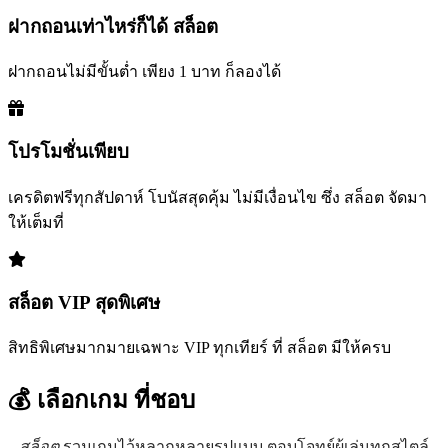
ฝากถอนเท่าไหร่ก็ได้ สล็อต
ฝากถอนไม่มีขั้นต่ำ เพียง 1 บาท ก็ลองได้
โปรโมชั่นเพียบ
เครดิตฟรีทุกสัปดาห์ โบนัสสุดคุ้ม ไม่มีเงื่อนไข ซึ่ง สล็อต จัดมา
ให้เต็มที่
สล็อต VIP สุดพิเศษ
สิทธิพิเศษมากมายเฉพาะ VIP ทุกเทียร์ ที่ สล็อต มีให้ครบ
💰 เลือกเกม
ที่ชอบ
สล็อต
รวมเกมไว้หลากหลายรูปแบบ ตอบโจทย์ผู้เล่นทุกสไตล์