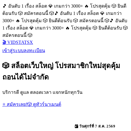
🎵 อันดับ 1 เรื่อง สล็อต 💎 เกมกว่า 3000+ 🔥 โปรสุดคุ้ม 🎲 ยินดี
ต้อนรับ 🎲 สมัครตอนนี้ 🎲
🎵 อันดับ 1 เรื่อง สล็อต 💎 เกมกว่า
3000+ 🔥 โปรสุดคุ้ม 🎲 ยินดีต้อนรับ 🎲 สมัครตอนนี้ 🎲
🎵 อันดับ
1 เรื่อง สล็อต 💎 เกมกว่า 3000+ 🔥 โปรสุดคุ้ม 🎲 ยินดีต้อนรับ 🎲
สมัครตอนนี้ 🎲
🎬 VIDSTATSX
เข้าสู่ระบบ
ลงทะเบียน
🎲 สล็อตเว็บใหญ่ โปรสมาชิกใหม่สุดคุ้ม
ถอนได้ไม่จำกัด
บริการดี ดูแล ตลอดเวลา แจกหนักทุกวัน
⭐ สมัครเลย!
🎲 ดูทัวร์นาเมนต์
วันศุกร์ที่ 7 ส.ค. 2569