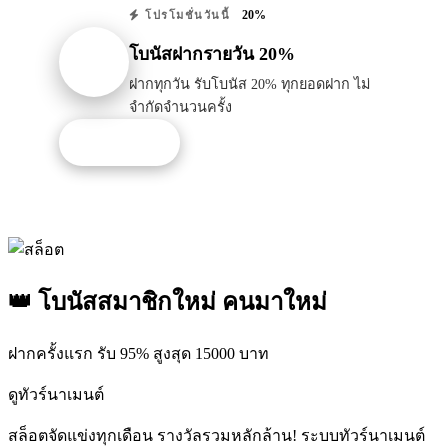
20%
โปรโมชั่นวันนี้
โบนัสฝากรายวัน 20%
ฝากทุกวัน รับโบนัส 20% ทุกยอดฝาก ไม่
จำกัดจำนวนครั้ง
รับโปรนี้
👑 โบนัสสมาชิกใหม่ คนมาใหม่
ฝากครั้งแรก รับ 95% สูงสุด 15000 บาท
ดูทัวร์นาเมนต์
สล็อตจัดแข่งทุกเดือน รางวัลรวมหลักล้าน! ระบบทัวร์นาเมนต์