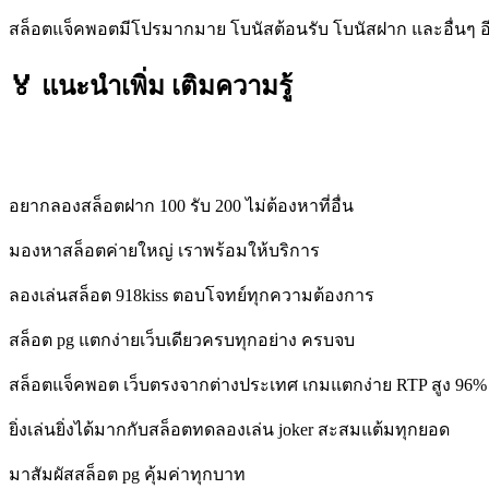
สล็อตแจ็คพอตมีโปรมากมาย โบนัสต้อนรับ โบนัสฝาก และอื่นๆ อ
🏅 แนะนำเพิ่ม
เติมความรู้
อยากลองสล็อตฝาก 100 รับ 200 ไม่ต้องหาที่อื่น
มองหาสล็อตค่ายใหญ่ เราพร้อมให้บริการ
ลองเล่นสล็อต 918kiss ตอบโจทย์ทุกความต้องการ
สล็อต pg แตกง่ายเว็บเดียวครบทุกอย่าง ครบจบ
สล็อตแจ็คพอต เว็บตรงจากต่างประเทศ เกมแตกง่าย RTP สูง 96%
ยิ่งเล่นยิ่งได้มากกับสล็อตทดลองเล่น joker สะสมแต้มทุกยอด
มาสัมผัสสล็อต pg คุ้มค่าทุกบาท