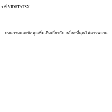
ีก ที่ VIDSTATSX
บทความและข้อมูลเพิ่มเติมเกี่ยวกับ
สล็อต
ที่คุณไม่ควรพลาด