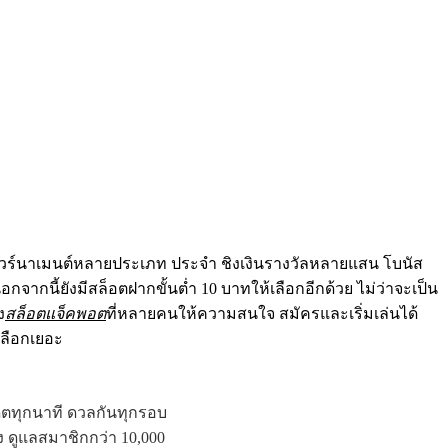
 ทัวร์นาเมนต์หลายประเภท ประจำ ชิงเงินรางวัลหลายแสน โบนัส
นอกจากนี้ยังมีสล็อตฝากขั้นต่ำ 10 บาทให้เลือกอีกด้วย ไม่ว่าจะเป็น
ง
สล็อตแจ็คพอต
ที่หลายคนให้ความสนใจ สมัครและเริ่มเล่นได้
เลือกเยอะ
ดตทุกนาที ดวลกันทุกรอบ
 ดูแลสมาชิกกว่า 10,000