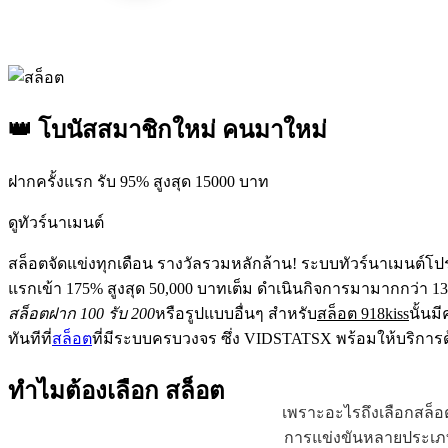
👑 โบนัสสมาชิกใหม่ คนมาใหม่
ฝากครั้งแรก รับ 95% สูงสุด 15000 บาท
ดูทัวร์นาเมนต์
สล็อตจัดแข่งทุกเดือน รางวัลรวมหลักล้าน! ระบบทัวร์นาเมนต์โ
แรกเข้า 175% สูงสุด 50,000 บาทเต็ม ดำเนินกิจการมามากกว่า 13 ปี 
สล็อตฝาก 100 รับ 200
หรือรูปแบบอื่นๆ สำหรับ
สล็อต 918kiss
นั้นม
ทันทีที่
สล็อต
ที่มีระบบครบวงจร ซึ่ง VIDSTATSX พร้อมให้บริการ
ทำไมต้องเลือก
สล็อต
เพราะอะไรถึงเลือกสล็อ
การแข่งขันหลายประเภท 