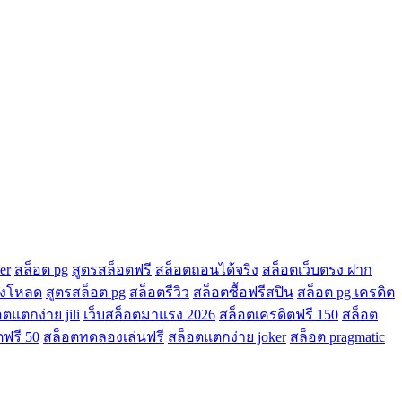
er
สล็อต pg
สูตรสล็อตฟรี
สล็อตถอนได้จริง
สล็อตเว็บตรง ฝาก
องโหลด
สูตรสล็อต pg
สล็อตรีวิว
สล็อตซื้อฟรีสปิน
สล็อต pg เครดิต
อตแตกง่าย jili
เว็บสล็อตมาแรง 2026
สล็อตเครดิตฟรี 150
สล็อต
ฟรี 50
สล็อตทดลองเล่นฟรี
สล็อตแตกง่าย joker
สล็อต pragmatic