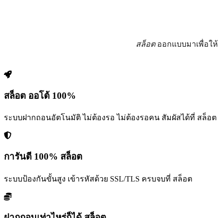
สล็อต
ออกแบบมาเพื่อให้ผู
สล็อต ออโต้ 100%
ระบบฝากถอนอัตโนมัติ ไม่ต้องรอ ไม่ต้องรอคน สัมผัสได้ที่ สล็อต
การันตี 100% สล็อต
ระบบป้องกันขั้นสูง เข้ารหัสด้วย SSL/TLS ครบจบที่ สล็อต
ฝากถอนเท่าไหร่ก็ได้ สล็อต