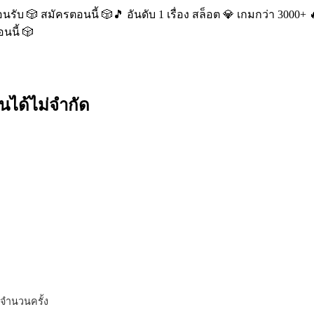
้อนรับ 🎲 สมัครตอนนี้ 🎲
🎵 อันดับ 1 เรื่อง สล็อต 💎 เกมกว่า 3000+ 
นนี้ 🎲
นได้ไม่จำกัด
ดจำนวนครั้ง