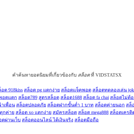
คำค้นหายอดนิยมที่เกี่ยวข้องกับ
สล็อต
ที่ VIDSTATSX
็อต 918kiss
สล็อต pg แตกง่าย
สล็อตแจ็คพอต
สล็อตทดลองเล่น jok
คพอตแตก
สล็อต789
สูตรสล็อต
สล็อต1688
สล็อต fa chai
สล็อตไม่ต้
ำเพื่อน
สล็อตปลอดภัย
สล็อตฝากขั้นต่ำ 1 บาท
สล็อตค่ายนอก
สล็
ุกค่าย
สล็อต xo แตกง่าย
สมัครสล็อต
สล็อต mega888
สล็อตเครดิต
อตผ่านเว็บ
สล็อตออนไลน์ ได้เงินจริง
สล็อตมือถือ