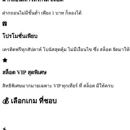
ฝากถอนไม่มีขั้นต่ำ เพียง 1 บาท ก็ลองได้
โปรโมชั่นเพียบ
เครดิตฟรีทุกสัปดาห์ โบนัสสุดคุ้ม ไม่มีเงื่อนไข ซึ่ง สล็อต จัดมาให้เ
สล็อต VIP สุดพิเศษ
สิทธิพิเศษมากมายเฉพาะ VIP ทุกเทียร์ ที่ สล็อต มีให้ครบ
💰 เลือกเกม
ที่ชอบ