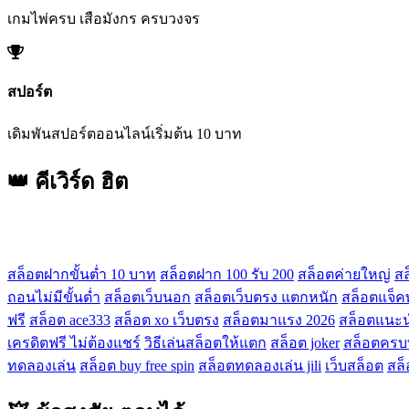
เกมไพ่ครบ เสือมังกร ครบวงจร
สปอร์ต
เดิมพันสปอร์ตออนไลน์เริ่มต้น 10 บาท
👑 คีเวิร์ด
ฮิต
สล็อตฝากขั้นต่ำ 10 บาท
สล็อตฝาก 100 รับ 200
สล็อตค่ายใหญ่
สล
ถอนไม่มีขั้นต่ำ
สล็อตเว็บนอก
สล็อตเว็บตรง แตกหนัก
สล็อตแจ็
ฟรี
สล็อต ace333
สล็อต xo เว็บตรง
สล็อตมาแรง 2026
สล็อตแนะน
เครดิตฟรี ไม่ต้องแชร์
วิธีเล่นสล็อตให้แตก
สล็อต joker
สล็อตครบท
ทดลองเล่น
สล็อต buy free spin
สล็อตทดลองเล่น jili
เว็บสล็อต
สล็