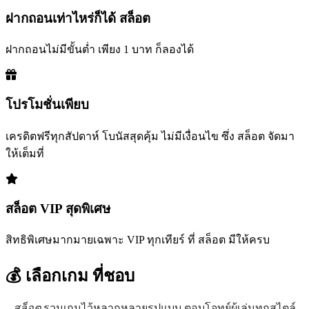
ฝากถอนเท่าไหร่ก็ได้ สล็อต
ฝากถอนไม่มีขั้นต่ำ เพียง 1 บาท ก็ลองได้
โปรโมชั่นเพียบ
เครดิตฟรีทุกสัปดาห์ โบนัสสุดคุ้ม ไม่มีเงื่อนไข ซึ่ง สล็อต จัดมา
ให้เต็มที่
สล็อต VIP สุดพิเศษ
สิทธิพิเศษมากมายเฉพาะ VIP ทุกเทียร์ ที่ สล็อต มีให้ครบ
💰 เลือกเกม
ที่ชอบ
สล็อต
รวมเกมไว้หลากหลายรูปแบบ ตอบโจทย์ผู้เล่นทุกสไตล์