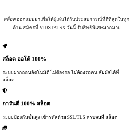
สล็อต
ออกแบบมาเพื่อให้ผู้เล่นได้รับประสบการณ์ที่ดีที่สุดในทุก
ด้าน สมัครที่ VIDSTATSX วันนี้ รับสิทธิพิเศษมากมาย
สล็อต ออโต้ 100%
ระบบฝากถอนอัตโนมัติ ไม่ต้องรอ ไม่ต้องรอคน สัมผัสได้ที่
สล็อต
การันตี 100% สล็อต
ระบบป้องกันขั้นสูง เข้ารหัสด้วย SSL/TLS ครบจบที่ สล็อต