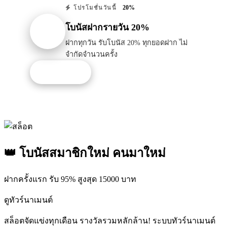
20%
โปรโมชั่นวันนี้
โบนัสฝากรายวัน 20%
ฝากทุกวัน รับโบนัส 20% ทุกยอดฝาก ไม่
จำกัดจำนวนครั้ง
รับโปรนี้
👑 โบนัสสมาชิกใหม่ คนมาใหม่
ฝากครั้งแรก รับ 95% สูงสุด 15000 บาท
ดูทัวร์นาเมนต์
สล็อตจัดแข่งทุกเดือน รางวัลรวมหลักล้าน! ระบบทัวร์นาเมนต์