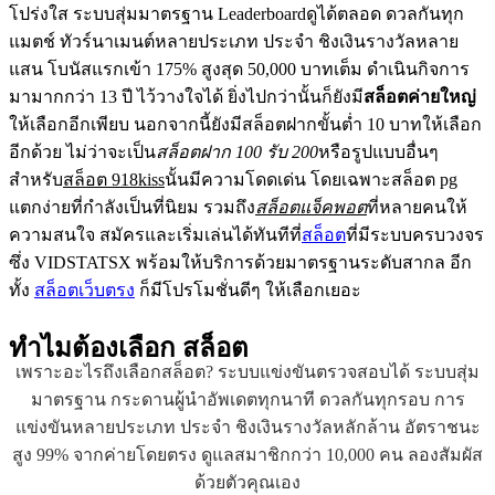
โปร่งใส ระบบสุ่มมาตรฐาน Leaderboardดูได้ตลอด ดวลกันทุก
แมตช์ ทัวร์นาเมนต์หลายประเภท ประจำ ชิงเงินรางวัลหลาย
แสน โบนัสแรกเข้า 175% สูงสุด 50,000 บาทเต็ม ดำเนินกิจการ
มามากกว่า 13 ปี ไว้วางใจได้ ยิ่งไปกว่านั้นก็ยังมี
สล็อตค่ายใหญ่
ให้เลือกอีกเพียบ นอกจากนี้ยังมีสล็อตฝากขั้นต่ำ 10 บาทให้เลือก
อีกด้วย ไม่ว่าจะเป็น
สล็อตฝาก 100 รับ 200
หรือรูปแบบอื่นๆ
สำหรับ
สล็อต 918kiss
นั้นมีความโดดเด่น โดยเฉพาะสล็อต pg
แตกง่ายที่กำลังเป็นที่นิยม รวมถึง
สล็อตแจ็คพอต
ที่หลายคนให้
ความสนใจ สมัครและเริ่มเล่นได้ทันทีที่
สล็อต
ที่มีระบบครบวงจร
ซึ่ง VIDSTATSX พร้อมให้บริการด้วยมาตรฐานระดับสากล อีก
ทั้ง
สล็อตเว็บตรง
ก็มีโปรโมชั่นดีๆ ให้เลือกเยอะ
ทำไมต้องเลือก
สล็อต
เพราะอะไรถึงเลือกสล็อต? ระบบแข่งขันตรวจสอบได้ ระบบสุ่ม
มาตรฐาน กระดานผู้นำอัพเดตทุกนาที ดวลกันทุกรอบ การ
แข่งขันหลายประเภท ประจำ ชิงเงินรางวัลหลักล้าน อัตราชนะ
สูง 99% จากค่ายโดยตรง ดูแลสมาชิกกว่า 10,000 คน ลองสัมผัส
ด้วยตัวคุณเอง