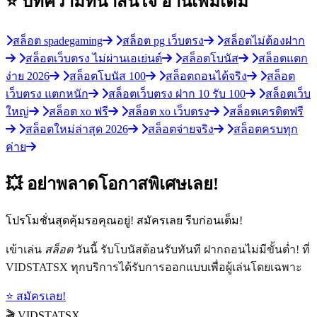
⭐ บทความที่น่าสนใจ
อ่านเพิ่มเติม
สล็อต spadegaming
สล็อต pg เว็บตรง
สล็อตไม่ต้องฝาก
สล็อตเว็บตรง ไม่ผ่านเอเย่นต์
สล็อตโบนัส
สล็อตแตก
ง่าย 2026
สล็อตโบนัส 100
สล็อตถอนได้จริง
สล็อต
เว็บตรง แตกหนัก
สล็อตเว็บตรง ฝาก 10 รับ 100
สล็อตเว็บ
ใหญ่
สล็อต xo ฟรี
สล็อต xo เว็บตรง
สล็อตเครดิตฟรี
สล็อตใหม่ล่าสุด 2026
สล็อตจ่ายจริง
สล็อตครบทุก
ค่าย
💥 อย่าพลาดโอกาสพิเศษเลย!
โปรโมชั่นสุดคุ้มรอคุณอยู่! สมัครเลย รีบก่อนเต็ม!
เข้าเล่น
สล็อต
วันนี้ รับโบนัสต้อนรับทันที ฝากถอนไม่มีขั้นต่ำ! ที่
VIDSTATSX ทุกบริการได้รับการออกแบบเพื่อผู้เล่นโดยเฉพาะ
⭐ สมัครเลย!
🎬 VIDSTATSX