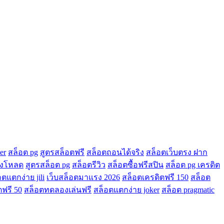
er
สล็อต pg
สูตรสล็อตฟรี
สล็อตถอนได้จริง
สล็อตเว็บตรง ฝาก
องโหลด
สูตรสล็อต pg
สล็อตรีวิว
สล็อตซื้อฟรีสปิน
สล็อต pg เครดิต
อตแตกง่าย jili
เว็บสล็อตมาแรง 2026
สล็อตเครดิตฟรี 150
สล็อต
ฟรี 50
สล็อตทดลองเล่นฟรี
สล็อตแตกง่าย joker
สล็อต pragmatic