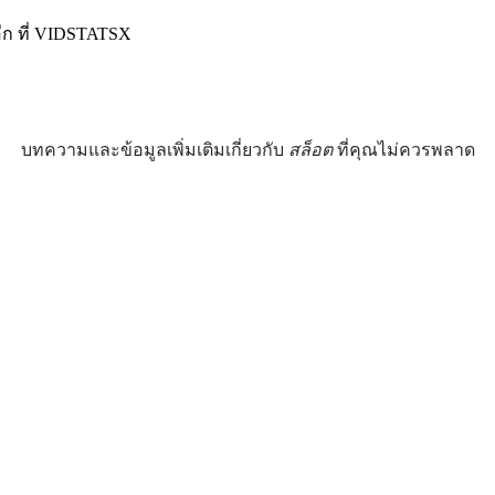
ีก ที่ VIDSTATSX
บทความและข้อมูลเพิ่มเติมเกี่ยวกับ
สล็อต
ที่คุณไม่ควรพลาด