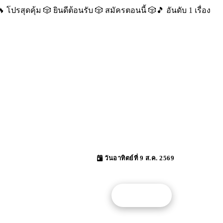
🔥 โปรสุดคุ้ม 🎲 ยินดีต้อนรับ 🎲 สมัครตอนนี้ 🎲
🎵 อันดับ 1 เรื่อง
วันอาทิตย์ที่ 9 ส.ค. 2569
รับโปรนี้