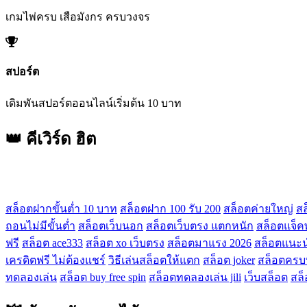
เกมไพ่ครบ เสือมังกร ครบวงจร
สปอร์ต
เดิมพันสปอร์ตออนไลน์เริ่มต้น 10 บาท
👑 คีเวิร์ด
ฮิต
สล็อตฝากขั้นต่ำ 10 บาท
สล็อตฝาก 100 รับ 200
สล็อตค่ายใหญ่
สล
ถอนไม่มีขั้นต่ำ
สล็อตเว็บนอก
สล็อตเว็บตรง แตกหนัก
สล็อตแจ็
ฟรี
สล็อต ace333
สล็อต xo เว็บตรง
สล็อตมาแรง 2026
สล็อตแนะน
เครดิตฟรี ไม่ต้องแชร์
วิธีเล่นสล็อตให้แตก
สล็อต joker
สล็อตครบท
ทดลองเล่น
สล็อต buy free spin
สล็อตทดลองเล่น jili
เว็บสล็อต
สล็