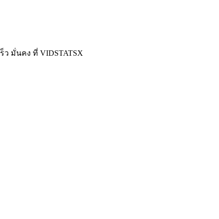
็ว มั่นคง ที่ VIDSTATSX