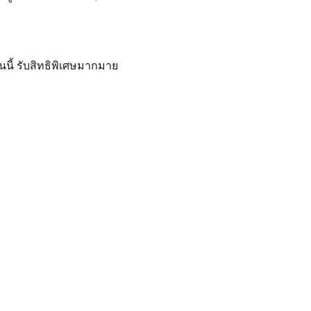
นนี้ รับสิทธิพิเศษมากมาย