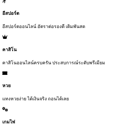
อีสปอร์ต
อีสปอร์ตออนไลน์ อัตราต่อรองดี เดิมพันสด
คาสิโน
คาสิโนออนไลน์ครบครัน ประสบการณ์ระดับพรีเมียม
หวย
แทงหวยง่าย ได้เงินจริง ถอนได้เลย
เกมไพ่