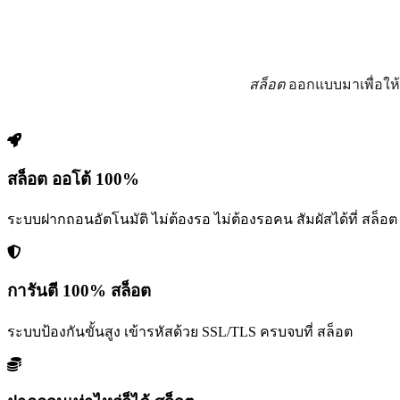
สล็อต
ออกแบบมาเพื่อให้ผู
สล็อต ออโต้ 100%
ระบบฝากถอนอัตโนมัติ ไม่ต้องรอ ไม่ต้องรอคน สัมผัสได้ที่ สล็อต
การันตี 100% สล็อต
ระบบป้องกันขั้นสูง เข้ารหัสด้วย SSL/TLS ครบจบที่ สล็อต