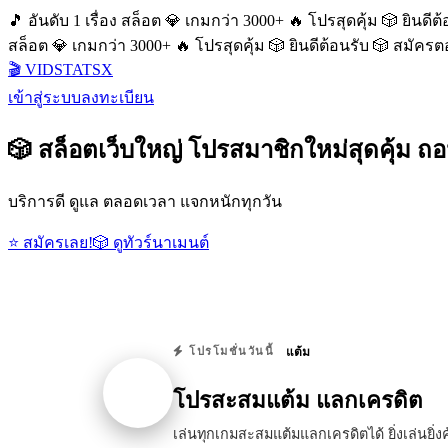
🎵 อันดับ 1 เรื่อง สล็อต 💎 เกมกว่า 3000+ 🔥 โปรสุดคุ้ม 🎲 ยินดีต
สล็อต 💎 เกมกว่า 3000+ 🔥 โปรสุดคุ้ม 🎲 ยินดีต้อนรับ 🎲 สมัครตอ
🎬 VIDSTATSX
เข้าสู่ระบบ
ลงทะเบียน
🎲 สล็อตเว็บใหญ่ โปรสมาชิกใหม่สุดคุ้ม ถอ
บริการดี ดูแล ตลอดเวลา แจกหนักทุกวัน
⭐ สมัครเลย!
🎲 ดูทัวร์นาเมนต์
แต้ม
โปรโมชั่นวันนี้
โปรสะสมแต้ม แลกเครดิต
เล่นทุกเกมสะสมแต้มแลกเครดิตได้ ยิ่งเล่นยิ่งค