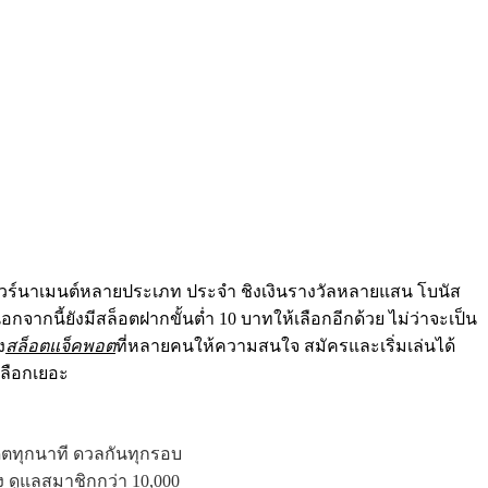
 ทัวร์นาเมนต์หลายประเภท ประจำ ชิงเงินรางวัลหลายแสน โบนัส
นอกจากนี้ยังมีสล็อตฝากขั้นต่ำ 10 บาทให้เลือกอีกด้วย ไม่ว่าจะเป็น
ง
สล็อตแจ็คพอต
ที่หลายคนให้ความสนใจ สมัครและเริ่มเล่นได้
เลือกเยอะ
ดตทุกนาที ดวลกันทุกรอบ
 ดูแลสมาชิกกว่า 10,000