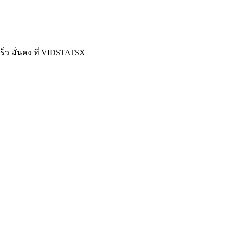
็ว มั่นคง ที่ VIDSTATSX