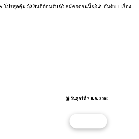
🔥 โปรสุดคุ้ม 🎲 ยินดีต้อนรับ 🎲 สมัครตอนนี้ 🎲
🎵 อันดับ 1 เรื่อง
วันศุกร์ที่ 7 ส.ค. 2569
รับโปรนี้