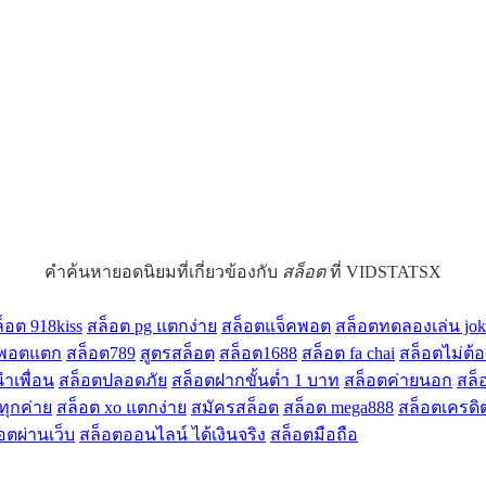
คำค้นหายอดนิยมที่เกี่ยวข้องกับ
สล็อต
ที่ VIDSTATSX
็อต 918kiss
สล็อต pg แตกง่าย
สล็อตแจ็คพอต
สล็อตทดลองเล่น jok
คพอตแตก
สล็อต789
สูตรสล็อต
สล็อต1688
สล็อต fa chai
สล็อตไม่ต้
ำเพื่อน
สล็อตปลอดภัย
สล็อตฝากขั้นต่ำ 1 บาท
สล็อตค่ายนอก
สล็
ุกค่าย
สล็อต xo แตกง่าย
สมัครสล็อต
สล็อต mega888
สล็อตเครดิต
อตผ่านเว็บ
สล็อตออนไลน์ ได้เงินจริง
สล็อตมือถือ