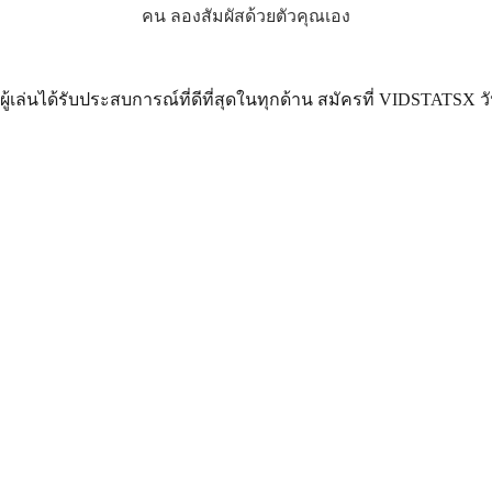
คน ลองสัมผัสด้วยตัวคุณเอง
้เล่นได้รับประสบการณ์ที่ดีที่สุดในทุกด้าน สมัครที่ VIDSTATSX วั