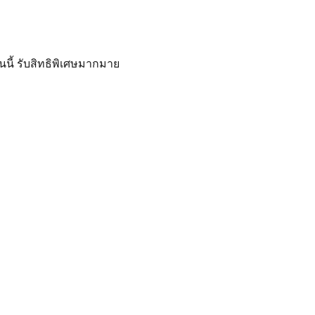
นนี้ รับสิทธิพิเศษมากมาย