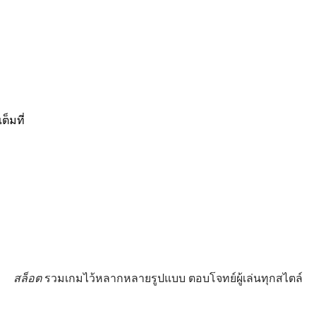
ต็มที่
สล็อต
รวมเกมไว้หลากหลายรูปแบบ ตอบโจทย์ผู้เล่นทุกสไตล์