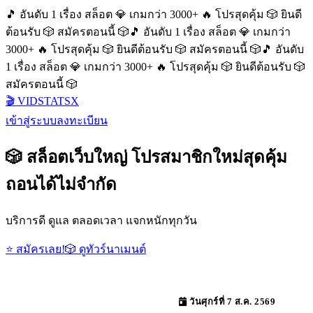
🎵 อันดับ 1 เรื่อง สล็อต 💎 เกมกว่า 3000+ 🔥 โปรสุดคุ้ม 🎲 ยินดี
ต้อนรับ 🎲 สมัครตอนนี้ 🎲
🎵 อันดับ 1 เรื่อง สล็อต 💎 เกมกว่า
3000+ 🔥 โปรสุดคุ้ม 🎲 ยินดีต้อนรับ 🎲 สมัครตอนนี้ 🎲
🎵 อันดับ
1 เรื่อง สล็อต 💎 เกมกว่า 3000+ 🔥 โปรสุดคุ้ม 🎲 ยินดีต้อนรับ 🎲
สมัครตอนนี้ 🎲
🎬 VIDSTATSX
เข้าสู่ระบบ
ลงทะเบียน
🎲 สล็อตเว็บใหญ่ โปรสมาชิกใหม่สุดคุ้ม
ถอนได้ไม่จำกัด
บริการดี ดูแล ตลอดเวลา แจกหนักทุกวัน
⭐ สมัครเลย!
🎲 ดูทัวร์นาเมนต์
วันศุกร์ที่ 7 ส.ค. 2569