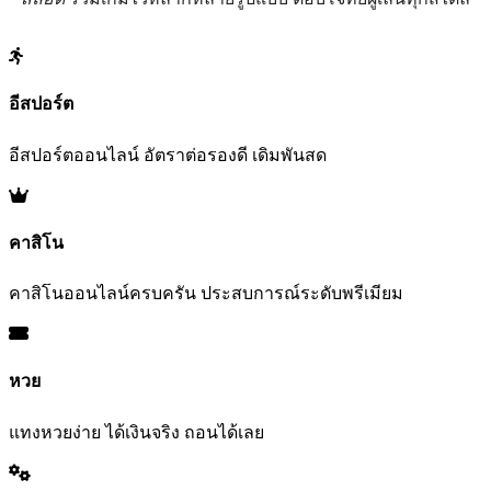
อีสปอร์ต
อีสปอร์ตออนไลน์ อัตราต่อรองดี เดิมพันสด
คาสิโน
คาสิโนออนไลน์ครบครัน ประสบการณ์ระดับพรีเมียม
หวย
แทงหวยง่าย ได้เงินจริง ถอนได้เลย