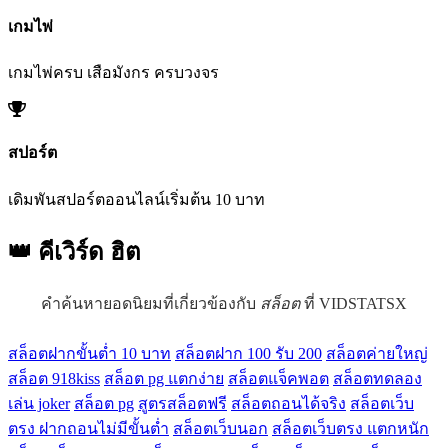
เกมไพ่
เกมไพ่ครบ เสือมังกร ครบวงจร
สปอร์ต
เดิมพันสปอร์ตออนไลน์เริ่มต้น 10 บาท
👑 คีเวิร์ด
ฮิต
คำค้นหายอดนิยมที่เกี่ยวข้องกับ
สล็อต
ที่ VIDSTATSX
สล็อตฝากขั้นต่ำ 10 บาท
สล็อตฝาก 100 รับ 200
สล็อตค่ายใหญ่
สล็อต 918kiss
สล็อต pg แตกง่าย
สล็อตแจ็คพอต
สล็อตทดลอง
เล่น joker
สล็อต pg
สูตรสล็อตฟรี
สล็อตถอนได้จริง
สล็อตเว็บ
ตรง ฝากถอนไม่มีขั้นต่ำ
สล็อตเว็บนอก
สล็อตเว็บตรง แตกหนัก