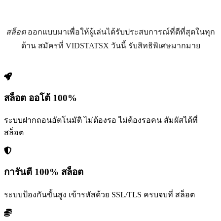
สล็อต
ออกแบบมาเพื่อให้ผู้เล่นได้รับประสบการณ์ที่ดีที่สุดในทุก
ด้าน สมัครที่ VIDSTATSX วันนี้ รับสิทธิพิเศษมากมาย
สล็อต ออโต้ 100%
ระบบฝากถอนอัตโนมัติ ไม่ต้องรอ ไม่ต้องรอคน สัมผัสได้ที่
สล็อต
การันตี 100% สล็อต
ระบบป้องกันขั้นสูง เข้ารหัสด้วย SSL/TLS ครบจบที่ สล็อต