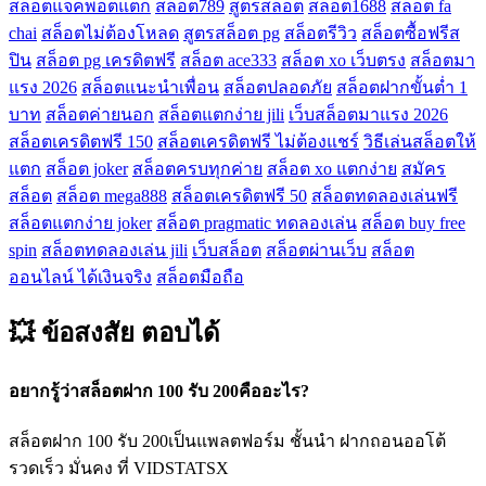
สล็อตแจ็คพอตแตก
สล็อต789
สูตรสล็อต
สล็อต1688
สล็อต fa
chai
สล็อตไม่ต้องโหลด
สูตรสล็อต pg
สล็อตรีวิว
สล็อตซื้อฟรีส
ปิน
สล็อต pg เครดิตฟรี
สล็อต ace333
สล็อต xo เว็บตรง
สล็อตมา
แรง 2026
สล็อตแนะนำเพื่อน
สล็อตปลอดภัย
สล็อตฝากขั้นต่ำ 1
บาท
สล็อตค่ายนอก
สล็อตแตกง่าย jili
เว็บสล็อตมาแรง 2026
สล็อตเครดิตฟรี 150
สล็อตเครดิตฟรี ไม่ต้องแชร์
วิธีเล่นสล็อตให้
แตก
สล็อต joker
สล็อตครบทุกค่าย
สล็อต xo แตกง่าย
สมัคร
สล็อต
สล็อต mega888
สล็อตเครดิตฟรี 50
สล็อตทดลองเล่นฟรี
สล็อตแตกง่าย joker
สล็อต pragmatic ทดลองเล่น
สล็อต buy free
spin
สล็อตทดลองเล่น jili
เว็บสล็อต
สล็อตผ่านเว็บ
สล็อต
ออนไลน์ ได้เงินจริง
สล็อตมือถือ
💥 ข้อสงสัย
ตอบได้
อยากรู้ว่าสล็อตฝาก 100 รับ 200คืออะไร?
สล็อตฝาก 100 รับ 200เป็นแพลตฟอร์ม ชั้นนำ ฝากถอนออโต้
รวดเร็ว มั่นคง ที่ VIDSTATSX