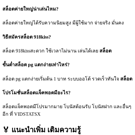
สล็อตค่ายใหญ่น่าเล่นไหม?
สล็อตค่ายใหญ่ได้รับความนิยมสูง มีผู้ใช้มาก จ่ายจริง มั่นคง
วิธีสมัครสล็อต 918kiss?
สล็อต 918kissสะดวก ใช้เวลาไม่นาน เล่นได้เลย
สล็อต
ขั้นต่ำสล็อต pg แตกง่ายเท่าไหร่?
สล็อต pg แตกง่ายเริ่มต้น 1 บาท ระบบออโต้ รวดเร็วทันใจ
สล็อต
โปรโมชั่นสล็อตแจ็คพอตมีอะไร?
สล็อตแจ็คพอตมีโปรมากมาย โบนัสต้อนรับ โบนัสฝาก และอื่นๆ
อีก ที่ VIDSTATSX
🏅 แนะนำเพิ่ม
เติมความรู้