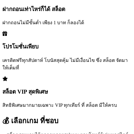
ฝากถอนเท่าไหร่ก็ได้ สล็อต
ฝากถอนไม่มีขั้นต่ำ เพียง 1 บาท ก็ลองได้
โปรโมชั่นเพียบ
เครดิตฟรีทุกสัปดาห์ โบนัสสุดคุ้ม ไม่มีเงื่อนไข ซึ่ง สล็อต จัดมา
ให้เต็มที่
สล็อต VIP สุดพิเศษ
สิทธิพิเศษมากมายเฉพาะ VIP ทุกเทียร์ ที่ สล็อต มีให้ครบ
💰 เลือกเกม
ที่ชอบ