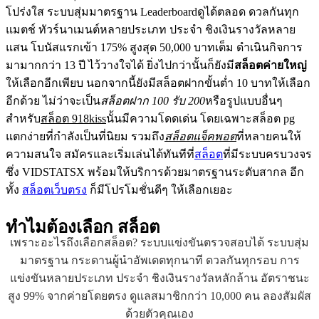
โปร่งใส ระบบสุ่มมาตรฐาน Leaderboardดูได้ตลอด ดวลกันทุก
แมตช์ ทัวร์นาเมนต์หลายประเภท ประจำ ชิงเงินรางวัลหลาย
แสน โบนัสแรกเข้า 175% สูงสุด 50,000 บาทเต็ม ดำเนินกิจการ
มามากกว่า 13 ปี ไว้วางใจได้ ยิ่งไปกว่านั้นก็ยังมี
สล็อตค่ายใหญ่
ให้เลือกอีกเพียบ นอกจากนี้ยังมีสล็อตฝากขั้นต่ำ 10 บาทให้เลือก
อีกด้วย ไม่ว่าจะเป็น
สล็อตฝาก 100 รับ 200
หรือรูปแบบอื่นๆ
สำหรับ
สล็อต 918kiss
นั้นมีความโดดเด่น โดยเฉพาะสล็อต pg
แตกง่ายที่กำลังเป็นที่นิยม รวมถึง
สล็อตแจ็คพอต
ที่หลายคนให้
ความสนใจ สมัครและเริ่มเล่นได้ทันทีที่
สล็อต
ที่มีระบบครบวงจร
ซึ่ง VIDSTATSX พร้อมให้บริการด้วยมาตรฐานระดับสากล อีก
ทั้ง
สล็อตเว็บตรง
ก็มีโปรโมชั่นดีๆ ให้เลือกเยอะ
ทำไมต้องเลือก
สล็อต
เพราะอะไรถึงเลือกสล็อต? ระบบแข่งขันตรวจสอบได้ ระบบสุ่ม
มาตรฐาน กระดานผู้นำอัพเดตทุกนาที ดวลกันทุกรอบ การ
แข่งขันหลายประเภท ประจำ ชิงเงินรางวัลหลักล้าน อัตราชนะ
สูง 99% จากค่ายโดยตรง ดูแลสมาชิกกว่า 10,000 คน ลองสัมผัส
ด้วยตัวคุณเอง