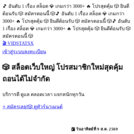
🎵 อันดับ 1 เรื่อง สล็อต 💎 เกมกว่า 3000+ 🔥 โปรสุดคุ้ม 🎲 ยินดี
ต้อนรับ 🎲 สมัครตอนนี้ 🎲
🎵 อันดับ 1 เรื่อง สล็อต 💎 เกมกว่า
3000+ 🔥 โปรสุดคุ้ม 🎲 ยินดีต้อนรับ 🎲 สมัครตอนนี้ 🎲
🎵 อันดับ
1 เรื่อง สล็อต 💎 เกมกว่า 3000+ 🔥 โปรสุดคุ้ม 🎲 ยินดีต้อนรับ 🎲
สมัครตอนนี้ 🎲
🎬 VIDSTATSX
เข้าสู่ระบบ
ลงทะเบียน
🎲 สล็อตเว็บใหญ่ โปรสมาชิกใหม่สุดคุ้ม
ถอนได้ไม่จำกัด
บริการดี ดูแล ตลอดเวลา แจกหนักทุกวัน
⭐ สมัครเลย!
🎲 ดูทัวร์นาเมนต์
วันอาทิตย์ที่ 9 ส.ค. 2569