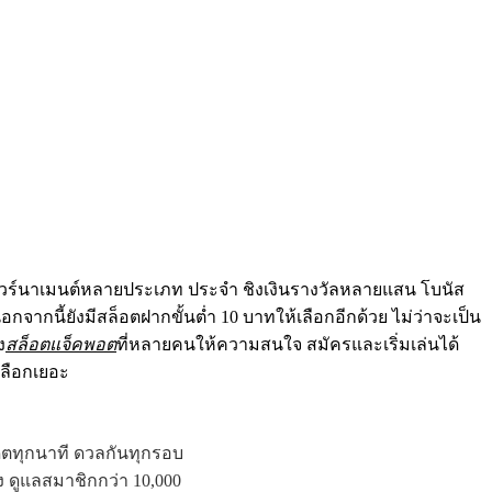
 ทัวร์นาเมนต์หลายประเภท ประจำ ชิงเงินรางวัลหลายแสน โบนัส
นอกจากนี้ยังมีสล็อตฝากขั้นต่ำ 10 บาทให้เลือกอีกด้วย ไม่ว่าจะเป็น
ง
สล็อตแจ็คพอต
ที่หลายคนให้ความสนใจ สมัครและเริ่มเล่นได้
เลือกเยอะ
ดตทุกนาที ดวลกันทุกรอบ
 ดูแลสมาชิกกว่า 10,000