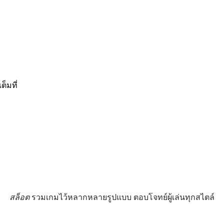
ต็มที่
สล็อต
รวมเกมไว้หลากหลายรูปแบบ ตอบโจทย์ผู้เล่นทุกสไตล์