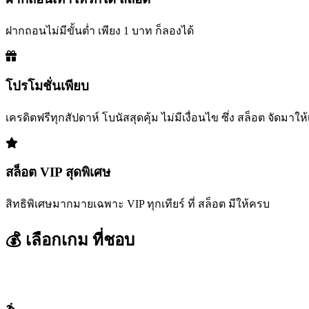
ฝากถอนไม่มีขั้นต่ำ เพียง 1 บาท ก็ลองได้
โปรโมชั่นเพียบ
เครดิตฟรีทุกสัปดาห์ โบนัสสุดคุ้ม ไม่มีเงื่อนไข ซึ่ง สล็อต จัดมาให้เ
สล็อต VIP สุดพิเศษ
สิทธิพิเศษมากมายเฉพาะ VIP ทุกเทียร์ ที่ สล็อต มีให้ครบ
💰 เลือกเกม
ที่ชอบ