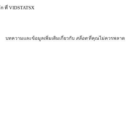
ีก ที่ VIDSTATSX
บทความและข้อมูลเพิ่มเติมเกี่ยวกับ
สล็อต
ที่คุณไม่ควรพลาด