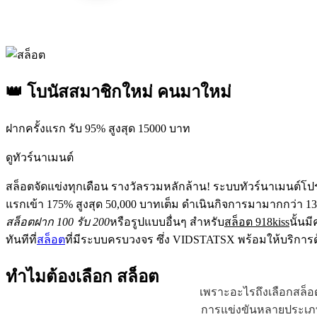
👑 โบนัสสมาชิกใหม่ คนมาใหม่
ฝากครั้งแรก รับ 95% สูงสุด 15000 บาท
ดูทัวร์นาเมนต์
สล็อตจัดแข่งทุกเดือน รางวัลรวมหลักล้าน! ระบบทัวร์นาเมนต์โ
แรกเข้า 175% สูงสุด 50,000 บาทเต็ม ดำเนินกิจการมามากกว่า 13 ปี 
สล็อตฝาก 100 รับ 200
หรือรูปแบบอื่นๆ สำหรับ
สล็อต 918kiss
นั้นม
ทันทีที่
สล็อต
ที่มีระบบครบวงจร ซึ่ง VIDSTATSX พร้อมให้บริการ
ทำไมต้องเลือก
สล็อต
เพราะอะไรถึงเลือกสล็อ
การแข่งขันหลายประเภท 