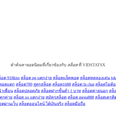
คำค้นหายอดนิยมที่เกี่ยวข้องกับ
สล็อต
ที่ VIDSTATSX
็อต 918kiss
สล็อต pg แตกง่าย
สล็อตแจ็คพอต
สล็อตทดลองเล่น jok
คพอตแตก
สล็อต789
สูตรสล็อต
สล็อต1688
สล็อต fa chai
สล็อตไม่ต้
ำเพื่อน
สล็อตปลอดภัย
สล็อตฝากขั้นต่ำ 1 บาท
สล็อตค่ายนอก
สล็
ุกค่าย
สล็อต xo แตกง่าย
สมัครสล็อต
สล็อต mega888
สล็อตเครดิต
อตผ่านเว็บ
สล็อตออนไลน์ ได้เงินจริง
สล็อตมือถือ