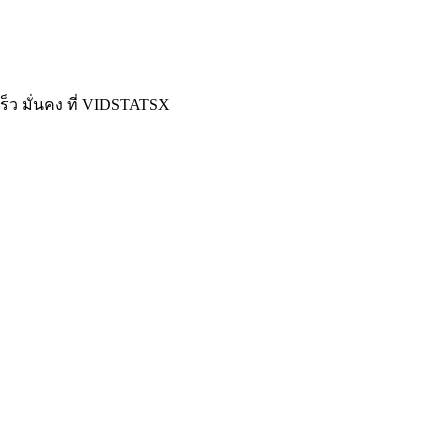
็ว มั่นคง ที่ VIDSTATSX