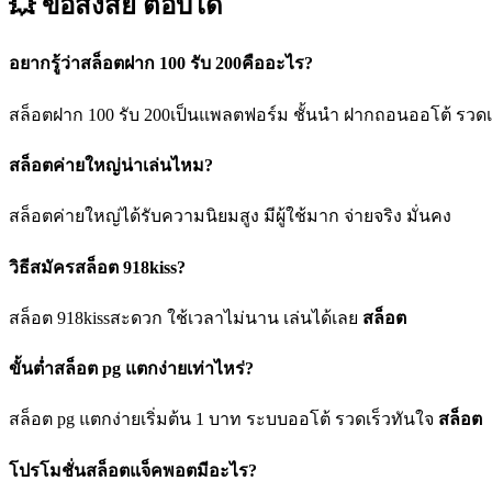
💥 ข้อสงสัย
ตอบได้
อยากรู้ว่าสล็อตฝาก 100 รับ 200คืออะไร?
สล็อตฝาก 100 รับ 200เป็นแพลตฟอร์ม ชั้นนำ ฝากถอนออโต้ รวดเร
สล็อตค่ายใหญ่น่าเล่นไหม?
สล็อตค่ายใหญ่ได้รับความนิยมสูง มีผู้ใช้มาก จ่ายจริง มั่นคง
วิธีสมัครสล็อต 918kiss?
สล็อต 918kissสะดวก ใช้เวลาไม่นาน เล่นได้เลย
สล็อต
ขั้นต่ำสล็อต pg แตกง่ายเท่าไหร่?
สล็อต pg แตกง่ายเริ่มต้น 1 บาท ระบบออโต้ รวดเร็วทันใจ
สล็อต
โปรโมชั่นสล็อตแจ็คพอตมีอะไร?