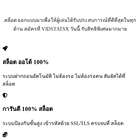
สล็อต
ออกแบบมาเพื่อให้ผู้เล่นได้รับประสบการณ์ที่ดีที่สุดในทุก
ด้าน สมัครที่ VIDSTATSX วันนี้ รับสิทธิพิเศษมากมาย
สล็อต ออโต้ 100%
ระบบฝากถอนอัตโนมัติ ไม่ต้องรอ ไม่ต้องรอคน สัมผัสได้ที่
สล็อต
การันตี 100% สล็อต
ระบบป้องกันขั้นสูง เข้ารหัสด้วย SSL/TLS ครบจบที่ สล็อต