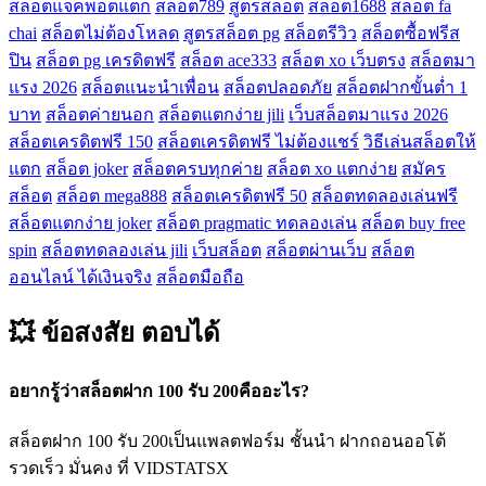
สล็อตแจ็คพอตแตก
สล็อต789
สูตรสล็อต
สล็อต1688
สล็อต fa
chai
สล็อตไม่ต้องโหลด
สูตรสล็อต pg
สล็อตรีวิว
สล็อตซื้อฟรีส
ปิน
สล็อต pg เครดิตฟรี
สล็อต ace333
สล็อต xo เว็บตรง
สล็อตมา
แรง 2026
สล็อตแนะนำเพื่อน
สล็อตปลอดภัย
สล็อตฝากขั้นต่ำ 1
บาท
สล็อตค่ายนอก
สล็อตแตกง่าย jili
เว็บสล็อตมาแรง 2026
สล็อตเครดิตฟรี 150
สล็อตเครดิตฟรี ไม่ต้องแชร์
วิธีเล่นสล็อตให้
แตก
สล็อต joker
สล็อตครบทุกค่าย
สล็อต xo แตกง่าย
สมัคร
สล็อต
สล็อต mega888
สล็อตเครดิตฟรี 50
สล็อตทดลองเล่นฟรี
สล็อตแตกง่าย joker
สล็อต pragmatic ทดลองเล่น
สล็อต buy free
spin
สล็อตทดลองเล่น jili
เว็บสล็อต
สล็อตผ่านเว็บ
สล็อต
ออนไลน์ ได้เงินจริง
สล็อตมือถือ
💥 ข้อสงสัย
ตอบได้
อยากรู้ว่าสล็อตฝาก 100 รับ 200คืออะไร?
สล็อตฝาก 100 รับ 200เป็นแพลตฟอร์ม ชั้นนำ ฝากถอนออโต้
รวดเร็ว มั่นคง ที่ VIDSTATSX