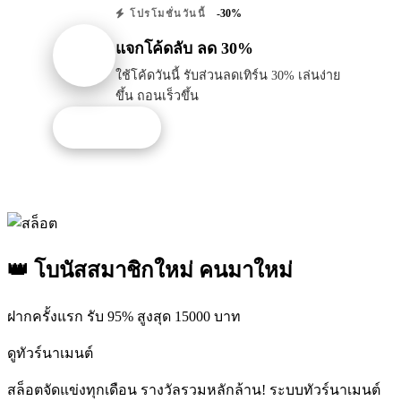
-30%
โปรโมชั่นวันนี้
แจกโค้ดลับ ลด 30%
ใช้โค้ดวันนี้ รับส่วนลดเทิร์น 30% เล่นง่าย
ขึ้น ถอนเร็วขึ้น
รับโปรนี้
👑 โบนัสสมาชิกใหม่ คนมาใหม่
ฝากครั้งแรก รับ 95% สูงสุด 15000 บาท
ดูทัวร์นาเมนต์
สล็อตจัดแข่งทุกเดือน รางวัลรวมหลักล้าน! ระบบทัวร์นาเมนต์