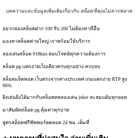
บทความและข้อมูลเพิ่มเติมเกี่ยวกับ
สล็อต
ที่คุณไม่ควรพลาด
อยากลองสล็อตฝาก 100 รับ 200 ไม่ต้องหาที่อื่น
มองหาสล็อตค่ายใหญ่ เราพร้อมให้บริการ
ลองเล่นสล็อต 918kiss ตอบโจทย์ทุกความต้องการ
สล็อต pg แตกง่ายเว็บเดียวครบทุกอย่าง ครบจบ
สล็อตแจ็คพอต เว็บตรงจากต่างประเทศ เกมแตกง่าย RTP สูง
96%
ยิ่งเล่นยิ่งได้มากกับสล็อตทดลองเล่น joker สะสมแต้มทุกยอด
มาสัมผัสสล็อต pg คุ้มค่าทุกบาท
สูตรสล็อตฟรีซัพพอร์ตตลอด 24 ชม. เต็มที่