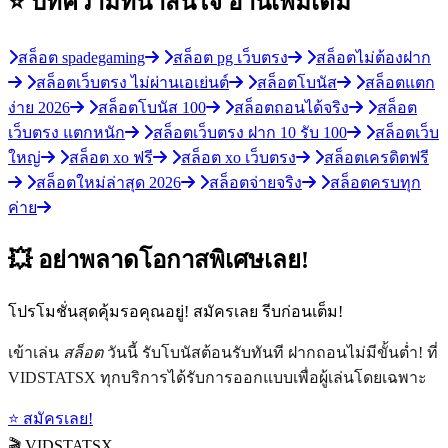
⭐ บทความที่น่าสนใจ
อ่านเพิ่มเติม
สล็อต spadegaming
สล็อต pg เว็บตรง
สล็อตไม่ต้องฝาก
สล็อตเว็บตรง ไม่ผ่านเอเย่นต์
สล็อตโบนัส
สล็อตแตก
ง่าย 2026
สล็อตโบนัส 100
สล็อตถอนได้จริง
สล็อต
เว็บตรง แตกหนัก
สล็อตเว็บตรง ฝาก 10 รับ 100
สล็อตเว็บ
ใหญ่
สล็อต xo ฟรี
สล็อต xo เว็บตรง
สล็อตเครดิตฟรี
สล็อตใหม่ล่าสุด 2026
สล็อตจ่ายจริง
สล็อตครบทุก
ค่าย
💥 อย่าพลาดโอกาสพิเศษเลย!
โปรโมชั่นสุดคุ้มรอคุณอยู่! สมัครเลย รีบก่อนเต็ม!
เข้าเล่น
สล็อต
วันนี้ รับโบนัสต้อนรับทันที ฝากถอนไม่มีขั้นต่ำ! ที่
VIDSTATSX ทุกบริการได้รับการออกแบบเพื่อผู้เล่นโดยเฉพาะ
⭐ สมัครเลย!
🎬 VIDSTATSX