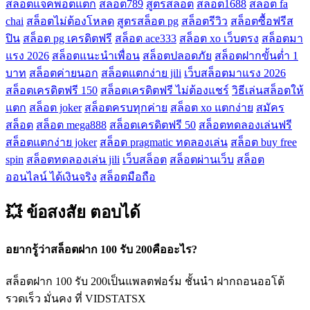
สล็อตแจ็คพอตแตก
สล็อต789
สูตรสล็อต
สล็อต1688
สล็อต fa
chai
สล็อตไม่ต้องโหลด
สูตรสล็อต pg
สล็อตรีวิว
สล็อตซื้อฟรีส
ปิน
สล็อต pg เครดิตฟรี
สล็อต ace333
สล็อต xo เว็บตรง
สล็อตมา
แรง 2026
สล็อตแนะนำเพื่อน
สล็อตปลอดภัย
สล็อตฝากขั้นต่ำ 1
บาท
สล็อตค่ายนอก
สล็อตแตกง่าย jili
เว็บสล็อตมาแรง 2026
สล็อตเครดิตฟรี 150
สล็อตเครดิตฟรี ไม่ต้องแชร์
วิธีเล่นสล็อตให้
แตก
สล็อต joker
สล็อตครบทุกค่าย
สล็อต xo แตกง่าย
สมัคร
สล็อต
สล็อต mega888
สล็อตเครดิตฟรี 50
สล็อตทดลองเล่นฟรี
สล็อตแตกง่าย joker
สล็อต pragmatic ทดลองเล่น
สล็อต buy free
spin
สล็อตทดลองเล่น jili
เว็บสล็อต
สล็อตผ่านเว็บ
สล็อต
ออนไลน์ ได้เงินจริง
สล็อตมือถือ
💥 ข้อสงสัย
ตอบได้
อยากรู้ว่าสล็อตฝาก 100 รับ 200คืออะไร?
สล็อตฝาก 100 รับ 200เป็นแพลตฟอร์ม ชั้นนำ ฝากถอนออโต้
รวดเร็ว มั่นคง ที่ VIDSTATSX