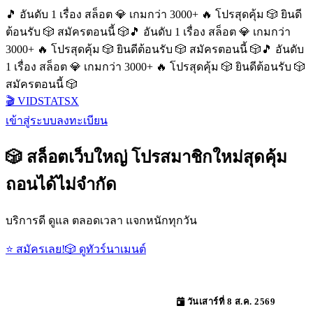
🎵 อันดับ 1 เรื่อง สล็อต 💎 เกมกว่า 3000+ 🔥 โปรสุดคุ้ม 🎲 ยินดี
ต้อนรับ 🎲 สมัครตอนนี้ 🎲
🎵 อันดับ 1 เรื่อง สล็อต 💎 เกมกว่า
3000+ 🔥 โปรสุดคุ้ม 🎲 ยินดีต้อนรับ 🎲 สมัครตอนนี้ 🎲
🎵 อันดับ
1 เรื่อง สล็อต 💎 เกมกว่า 3000+ 🔥 โปรสุดคุ้ม 🎲 ยินดีต้อนรับ 🎲
สมัครตอนนี้ 🎲
🎬 VIDSTATSX
เข้าสู่ระบบ
ลงทะเบียน
🎲 สล็อตเว็บใหญ่ โปรสมาชิกใหม่สุดคุ้ม
ถอนได้ไม่จำกัด
บริการดี ดูแล ตลอดเวลา แจกหนักทุกวัน
⭐ สมัครเลย!
🎲 ดูทัวร์นาเมนต์
วันเสาร์ที่ 8 ส.ค. 2569