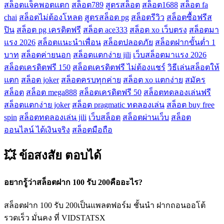
สล็อตแจ็คพอตแตก
สล็อต789
สูตรสล็อต
สล็อต1688
สล็อต fa
chai
สล็อตไม่ต้องโหลด
สูตรสล็อต pg
สล็อตรีวิว
สล็อตซื้อฟรีส
ปิน
สล็อต pg เครดิตฟรี
สล็อต ace333
สล็อต xo เว็บตรง
สล็อตมา
แรง 2026
สล็อตแนะนำเพื่อน
สล็อตปลอดภัย
สล็อตฝากขั้นต่ำ 1
บาท
สล็อตค่ายนอก
สล็อตแตกง่าย jili
เว็บสล็อตมาแรง 2026
สล็อตเครดิตฟรี 150
สล็อตเครดิตฟรี ไม่ต้องแชร์
วิธีเล่นสล็อตให้
แตก
สล็อต joker
สล็อตครบทุกค่าย
สล็อต xo แตกง่าย
สมัคร
สล็อต
สล็อต mega888
สล็อตเครดิตฟรี 50
สล็อตทดลองเล่นฟรี
สล็อตแตกง่าย joker
สล็อต pragmatic ทดลองเล่น
สล็อต buy free
spin
สล็อตทดลองเล่น jili
เว็บสล็อต
สล็อตผ่านเว็บ
สล็อต
ออนไลน์ ได้เงินจริง
สล็อตมือถือ
💥 ข้อสงสัย
ตอบได้
อยากรู้ว่าสล็อตฝาก 100 รับ 200คืออะไร?
สล็อตฝาก 100 รับ 200เป็นแพลตฟอร์ม ชั้นนำ ฝากถอนออโต้
รวดเร็ว มั่นคง ที่ VIDSTATSX