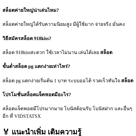
สล็อตค่ายใหญ่น่าเล่นไหม?
สล็อตค่ายใหญ่ได้รับความนิยมสูง มีผู้ใช้มาก จ่ายจริง มั่นคง
วิธีสมัครสล็อต 918kiss?
สล็อต 918kissสะดวก ใช้เวลาไม่นาน เล่นได้เลย
สล็อต
ขั้นต่ำสล็อต pg แตกง่ายเท่าไหร่?
สล็อต pg แตกง่ายเริ่มต้น 1 บาท ระบบออโต้ รวดเร็วทันใจ
สล็อต
โปรโมชั่นสล็อตแจ็คพอตมีอะไร?
สล็อตแจ็คพอตมีโปรมากมาย โบนัสต้อนรับ โบนัสฝาก และอื่นๆ
อีก ที่ VIDSTATSX
🏅 แนะนำเพิ่ม
เติมความรู้