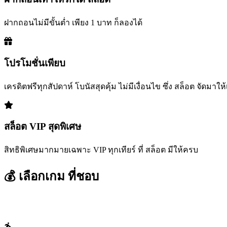
ฝากถอนไม่มีขั้นต่ำ เพียง 1 บาท ก็ลองได้
โปรโมชั่นเพียบ
เครดิตฟรีทุกสัปดาห์ โบนัสสุดคุ้ม ไม่มีเงื่อนไข ซึ่ง สล็อต จัดมาให้เ
สล็อต VIP สุดพิเศษ
สิทธิพิเศษมากมายเฉพาะ VIP ทุกเทียร์ ที่ สล็อต มีให้ครบ
💰 เลือกเกม
ที่ชอบ