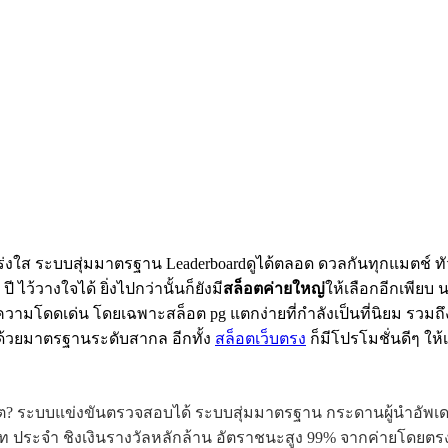
ปร่งใส ระบบสุ่มมาตรฐาน Leaderboardดูได้ตลอด ดวลกันทุกแมตช์
ไว้วางใจได้ ยิ่งไปกว่านั้นก็ยังมี
สล็อตค่ายใหญ่
ให้เลือกอีกเพียบ 
ีความโดดเด่น โดยเฉพาะสล็อต pg แตกง่ายที่กำลังเป็นที่นิยม รวมถึ
ด้วยมาตรฐานระดับสากล อีกทั้ง
สล็อตเว็บตรง
ก็มีโปรโมชั่นดีๆ ให้
ต? ระบบแข่งขันตรวจสอบได้ ระบบสุ่มมาตรฐาน กระดานผู้นำอัพเ
ประจำ ชิงเงินรางวัลหลักล้าน อัตราชนะสูง 99% จากค่ายโดยตรง