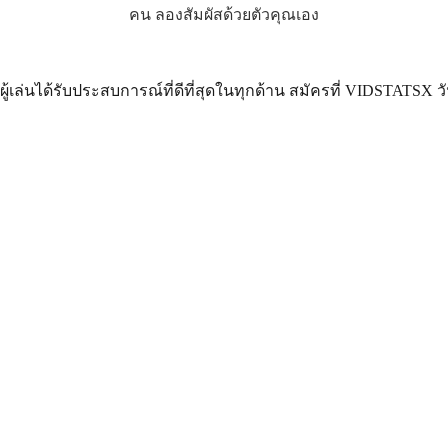
คน ลองสัมผัสด้วยตัวคุณเอง
้เล่นได้รับประสบการณ์ที่ดีที่สุดในทุกด้าน สมัครที่ VIDSTATSX วั