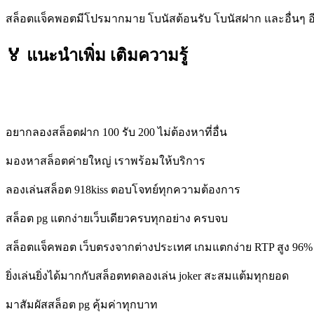
สล็อตแจ็คพอตมีโปรมากมาย โบนัสต้อนรับ โบนัสฝาก และอื่นๆ อ
🏅 แนะนำเพิ่ม
เติมความรู้
อยากลองสล็อตฝาก 100 รับ 200 ไม่ต้องหาที่อื่น
มองหาสล็อตค่ายใหญ่ เราพร้อมให้บริการ
ลองเล่นสล็อต 918kiss ตอบโจทย์ทุกความต้องการ
สล็อต pg แตกง่ายเว็บเดียวครบทุกอย่าง ครบจบ
สล็อตแจ็คพอต เว็บตรงจากต่างประเทศ เกมแตกง่าย RTP สูง 96%
ยิ่งเล่นยิ่งได้มากกับสล็อตทดลองเล่น joker สะสมแต้มทุกยอด
มาสัมผัสสล็อต pg คุ้มค่าทุกบาท