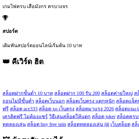
เกมไพ่ครบ เสือมังกร ครบวงจร
สปอร์ต
เดิมพันสปอร์ตออนไลน์เริ่มต้น 10 บาท
👑 คีเวิร์ด
ฮิต
สล็อตฝากขั้นต่ำ 10 บาท
สล็อตฝาก 100 รับ 200
สล็อตค่ายใหญ่
สล
ถอนไม่มีขั้นต่ำ
สล็อตเว็บนอก
สล็อตเว็บตรง แตกหนัก
สล็อตแจ็
ฟรี
สล็อต ace333
สล็อต xo เว็บตรง
สล็อตมาแรง 2026
สล็อตแนะน
เครดิตฟรี ไม่ต้องแชร์
วิธีเล่นสล็อตให้แตก
สล็อต joker
สล็อตครบท
ทดลองเล่น
สล็อต buy free spin
สล็อตทดลองเล่น jili
เว็บสล็อต
สล็