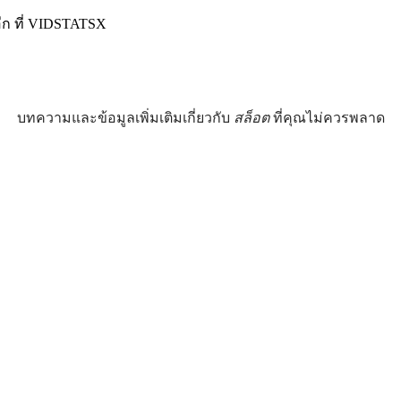
ีก ที่ VIDSTATSX
บทความและข้อมูลเพิ่มเติมเกี่ยวกับ
สล็อต
ที่คุณไม่ควรพลาด