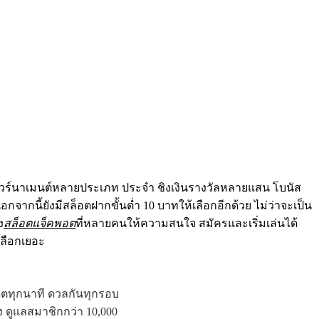
 ทัวร์นาเมนต์หลายประเภท ประจำ ชิงเงินรางวัลหลายแสน โบนัส
นอกจากนี้ยังมีสล็อตฝากขั้นต่ำ 10 บาทให้เลือกอีกด้วย ไม่ว่าจะเป็น
ง
สล็อตแจ็คพอต
ที่หลายคนให้ความสนใจ สมัครและเริ่มเล่นได้
เลือกเยอะ
ดตทุกนาที ดวลกันทุกรอบ
 ดูแลสมาชิกกว่า 10,000