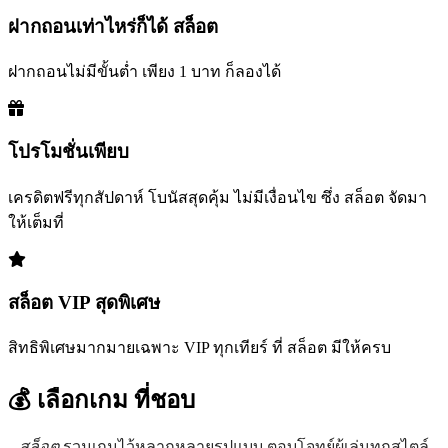
ฝากถอนเท่าไหร่ก็ได้ สล็อต
ฝากถอนไม่มีขั้นต่ำ เพียง 1 บาท ก็ลองได้
โปรโมชั่นเพียบ
เครดิตฟรีทุกสัปดาห์ โบนัสสุดคุ้ม ไม่มีเงื่อนไข ซึ่ง สล็อต จัดมา
ให้เต็มที่
สล็อต VIP สุดพิเศษ
สิทธิพิเศษมากมายเฉพาะ VIP ทุกเทียร์ ที่ สล็อต มีให้ครบ
💰 เลือกเกม
ที่ชอบ
สล็อต
รวมเกมไว้หลากหลายรูปแบบ ตอบโจทย์ผู้เล่นทุกสไตล์