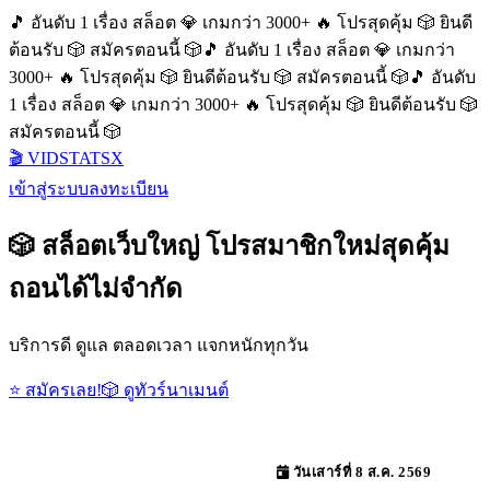
🎵 อันดับ 1 เรื่อง สล็อต 💎 เกมกว่า 3000+ 🔥 โปรสุดคุ้ม 🎲 ยินดี
ต้อนรับ 🎲 สมัครตอนนี้ 🎲
🎵 อันดับ 1 เรื่อง สล็อต 💎 เกมกว่า
3000+ 🔥 โปรสุดคุ้ม 🎲 ยินดีต้อนรับ 🎲 สมัครตอนนี้ 🎲
🎵 อันดับ
1 เรื่อง สล็อต 💎 เกมกว่า 3000+ 🔥 โปรสุดคุ้ม 🎲 ยินดีต้อนรับ 🎲
สมัครตอนนี้ 🎲
🎬 VIDSTATSX
เข้าสู่ระบบ
ลงทะเบียน
🎲 สล็อตเว็บใหญ่ โปรสมาชิกใหม่สุดคุ้ม
ถอนได้ไม่จำกัด
บริการดี ดูแล ตลอดเวลา แจกหนักทุกวัน
⭐ สมัครเลย!
🎲 ดูทัวร์นาเมนต์
วันเสาร์ที่ 8 ส.ค. 2569