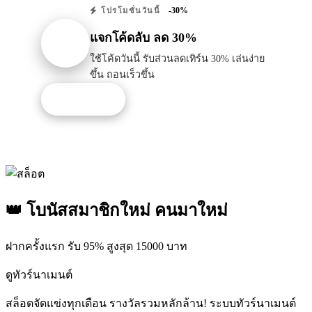
-30%
โปรโมชั่นวันนี้
แจกโค้ดลับ ลด 30%
ใช้โค้ดวันนี้ รับส่วนลดเทิร์น 30% เล่นง่าย
ขึ้น ถอนเร็วขึ้น
รับโปรนี้
👑 โบนัสสมาชิกใหม่ คนมาใหม่
ฝากครั้งแรก รับ 95% สูงสุด 15000 บาท
ดูทัวร์นาเมนต์
สล็อตจัดแข่งทุกเดือน รางวัลรวมหลักล้าน! ระบบทัวร์นาเมนต์