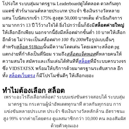
โปร่งใส ระบบสุ่มมาตรฐาน Leaderboardดูได้ตลอด ดวลกันทุก
แมตช์ ทัวร์นาเมนต์หลายประเภท ประจำ ชิงเงินรางวัลหลาย
แสน โบนัสแรกเข้า 175% สูงสุด 50,000 บาทเต็ม ดำเนินกิจการ
มามากกว่า 13 ปี ไว้วางใจได้ ยิ่งไปกว่านั้นก็ยังมี
สล็อตค่ายใหญ่
ให้เลือกอีกเพียบ นอกจากนี้ยังมีสล็อตฝากขั้นต่ำ 10 บาทให้เลือก
อีกด้วย ไม่ว่าจะเป็น
สล็อตฝาก 100 รับ 200
หรือรูปแบบอื่นๆ
สำหรับ
สล็อต 918kiss
นั้นมีความโดดเด่น โดยเฉพาะสล็อต pg
แตกง่ายที่กำลังเป็นที่นิยม รวมถึง
สล็อตแจ็คพอต
ที่หลายคนให้
ความสนใจ สมัครและเริ่มเล่นได้ทันทีที่
สล็อต
ที่มีระบบครบวงจร
ซึ่ง VIDSTATSX พร้อมให้บริการด้วยมาตรฐานระดับสากล อีก
ทั้ง
สล็อตเว็บตรง
ก็มีโปรโมชั่นดีๆ ให้เลือกเยอะ
ทำไมต้องเลือก
สล็อต
เพราะอะไรถึงเลือกสล็อต? ระบบแข่งขันตรวจสอบได้ ระบบสุ่ม
มาตรฐาน กระดานผู้นำอัพเดตทุกนาที ดวลกันทุกรอบ การ
แข่งขันหลายประเภท ประจำ ชิงเงินรางวัลหลักล้าน อัตราชนะ
สูง 99% จากค่ายโดยตรง ดูแลสมาชิกกว่า 10,000 คน ลองสัมผัส
ด้วยตัวคุณเอง