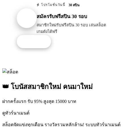
30 สปิน
โปรโมชั่นวันนี้
สมัครรับฟรีสปิน 30 รอบ
สมาชิกใหม่รับฟรีสปิน 30 รอบ เล่นสล็อต
เกมดังได้ฟรี
รับโปรนี้
👑 โบนัสสมาชิกใหม่ คนมาใหม่
ฝากครั้งแรก รับ 95% สูงสุด 15000 บาท
ดูทัวร์นาเมนต์
สล็อตจัดแข่งทุกเดือน รางวัลรวมหลักล้าน! ระบบทัวร์นาเมนต์