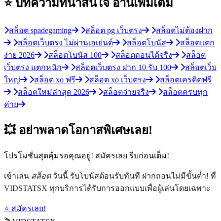
⭐ บทความที่น่าสนใจ
อ่านเพิ่มเติม
สล็อต spadegaming
สล็อต pg เว็บตรง
สล็อตไม่ต้องฝาก
สล็อตเว็บตรง ไม่ผ่านเอเย่นต์
สล็อตโบนัส
สล็อตแตก
ง่าย 2026
สล็อตโบนัส 100
สล็อตถอนได้จริง
สล็อต
เว็บตรง แตกหนัก
สล็อตเว็บตรง ฝาก 10 รับ 100
สล็อตเว็บ
ใหญ่
สล็อต xo ฟรี
สล็อต xo เว็บตรง
สล็อตเครดิตฟรี
สล็อตใหม่ล่าสุด 2026
สล็อตจ่ายจริง
สล็อตครบทุก
ค่าย
💥 อย่าพลาดโอกาสพิเศษเลย!
โปรโมชั่นสุดคุ้มรอคุณอยู่! สมัครเลย รีบก่อนเต็ม!
เข้าเล่น
สล็อต
วันนี้ รับโบนัสต้อนรับทันที ฝากถอนไม่มีขั้นต่ำ! ที่
VIDSTATSX ทุกบริการได้รับการออกแบบเพื่อผู้เล่นโดยเฉพาะ
⭐ สมัครเลย!