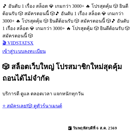
🎵 อันดับ 1 เรื่อง สล็อต 💎 เกมกว่า 3000+ 🔥 โปรสุดคุ้ม 🎲 ยินดี
ต้อนรับ 🎲 สมัครตอนนี้ 🎲
🎵 อันดับ 1 เรื่อง สล็อต 💎 เกมกว่า
3000+ 🔥 โปรสุดคุ้ม 🎲 ยินดีต้อนรับ 🎲 สมัครตอนนี้ 🎲
🎵 อันดับ
1 เรื่อง สล็อต 💎 เกมกว่า 3000+ 🔥 โปรสุดคุ้ม 🎲 ยินดีต้อนรับ 🎲
สมัครตอนนี้ 🎲
🎬 VIDSTATSX
เข้าสู่ระบบ
ลงทะเบียน
🎲 สล็อตเว็บใหญ่ โปรสมาชิกใหม่สุดคุ้ม
ถอนได้ไม่จำกัด
บริการดี ดูแล ตลอดเวลา แจกหนักทุกวัน
⭐ สมัครเลย!
🎲 ดูทัวร์นาเมนต์
วันพฤหัสบดีที่ 6 ส.ค. 2569