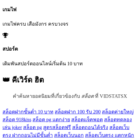
เกมไพ่
เกมไพ่ครบ เสือมังกร ครบวงจร
สปอร์ต
เดิมพันสปอร์ตออนไลน์เริ่มต้น 10 บาท
👑 คีเวิร์ด
ฮิต
คำค้นหายอดนิยมที่เกี่ยวข้องกับ
สล็อต
ที่ VIDSTATSX
สล็อตฝากขั้นต่ำ 10 บาท
สล็อตฝาก 100 รับ 200
สล็อตค่ายใหญ่
สล็อต 918kiss
สล็อต pg แตกง่าย
สล็อตแจ็คพอต
สล็อตทดลอง
เล่น joker
สล็อต pg
สูตรสล็อตฟรี
สล็อตถอนได้จริง
สล็อตเว็บ
ตรง ฝากถอนไม่มีขั้นต่ำ
สล็อตเว็บนอก
สล็อตเว็บตรง แตกหนัก