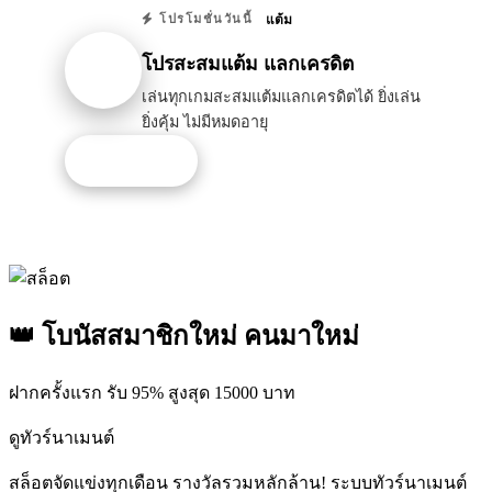
แต้ม
โปรโมชั่นวันนี้
โปรสะสมแต้ม แลกเครดิต
เล่นทุกเกมสะสมแต้มแลกเครดิตได้ ยิ่งเล่น
ยิ่งคุ้ม ไม่มีหมดอายุ
รับโปรนี้
👑 โบนัสสมาชิกใหม่ คนมาใหม่
ฝากครั้งแรก รับ 95% สูงสุด 15000 บาท
ดูทัวร์นาเมนต์
สล็อตจัดแข่งทุกเดือน รางวัลรวมหลักล้าน! ระบบทัวร์นาเมนต์