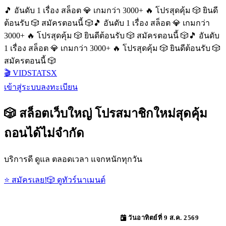
🎵 อันดับ 1 เรื่อง สล็อต 💎 เกมกว่า 3000+ 🔥 โปรสุดคุ้ม 🎲 ยินดี
ต้อนรับ 🎲 สมัครตอนนี้ 🎲
🎵 อันดับ 1 เรื่อง สล็อต 💎 เกมกว่า
3000+ 🔥 โปรสุดคุ้ม 🎲 ยินดีต้อนรับ 🎲 สมัครตอนนี้ 🎲
🎵 อันดับ
1 เรื่อง สล็อต 💎 เกมกว่า 3000+ 🔥 โปรสุดคุ้ม 🎲 ยินดีต้อนรับ 🎲
สมัครตอนนี้ 🎲
🎬 VIDSTATSX
เข้าสู่ระบบ
ลงทะเบียน
🎲 สล็อตเว็บใหญ่ โปรสมาชิกใหม่สุดคุ้ม
ถอนได้ไม่จำกัด
บริการดี ดูแล ตลอดเวลา แจกหนักทุกวัน
⭐ สมัครเลย!
🎲 ดูทัวร์นาเมนต์
วันอาทิตย์ที่ 9 ส.ค. 2569