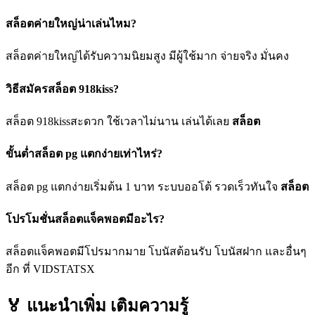
สล็อตค่ายใหญ่น่าเล่นไหม?
สล็อตค่ายใหญ่ได้รับความนิยมสูง มีผู้ใช้มาก จ่ายจริง มั่นคง
วิธีสมัครสล็อต 918kiss?
สล็อต 918kissสะดวก ใช้เวลาไม่นาน เล่นได้เลย
สล็อต
ขั้นต่ำสล็อต pg แตกง่ายเท่าไหร่?
สล็อต pg แตกง่ายเริ่มต้น 1 บาท ระบบออโต้ รวดเร็วทันใจ
สล็อต
โปรโมชั่นสล็อตแจ็คพอตมีอะไร?
สล็อตแจ็คพอตมีโปรมากมาย โบนัสต้อนรับ โบนัสฝาก และอื่นๆ
อีก ที่ VIDSTATSX
🏅 แนะนำเพิ่ม
เติมความรู้