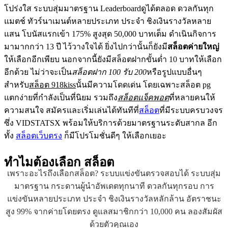
โปร่งใส ระบบสุ่มมาตรฐาน Leaderboardดูได้ตลอด ดวลกันทุก
แมตช์ ทัวร์นาเมนต์หลายประเภท ประจำ ชิงเงินรางวัลหลาย
แสน โบนัสแรกเข้า 175% สูงสุด 50,000 บาทเต็ม ดำเนินกิจการ
มามากกว่า 13 ปี ไว้วางใจได้ ยิ่งไปกว่านั้นก็ยังมี
สล็อตค่ายใหญ่
ให้เลือกอีกเพียบ นอกจากนี้ยังมีสล็อตฝากขั้นต่ำ 10 บาทให้เลือก
อีกด้วย ไม่ว่าจะเป็น
สล็อตฝาก 100 รับ 200
หรือรูปแบบอื่นๆ
สำหรับ
สล็อต 918kiss
นั้นมีความโดดเด่น โดยเฉพาะสล็อต pg
แตกง่ายที่กำลังเป็นที่นิยม รวมถึง
สล็อตแจ็คพอต
ที่หลายคนให้
ความสนใจ สมัครและเริ่มเล่นได้ทันทีที่
สล็อต
ที่มีระบบครบวงจร
ซึ่ง VIDSTATSX พร้อมให้บริการด้วยมาตรฐานระดับสากล อีก
ทั้ง
สล็อตเว็บตรง
ก็มีโปรโมชั่นดีๆ ให้เลือกเยอะ
ทำไมต้องเลือก
สล็อต
เพราะอะไรถึงเลือกสล็อต? ระบบแข่งขันตรวจสอบได้ ระบบสุ่ม
มาตรฐาน กระดานผู้นำอัพเดตทุกนาที ดวลกันทุกรอบ การ
แข่งขันหลายประเภท ประจำ ชิงเงินรางวัลหลักล้าน อัตราชนะ
สูง 99% จากค่ายโดยตรง ดูแลสมาชิกกว่า 10,000 คน ลองสัมผัส
ด้วยตัวคุณเอง