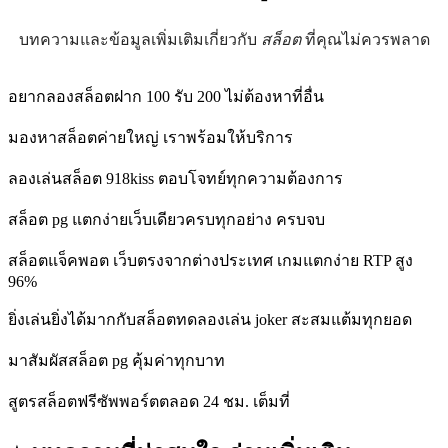
บทความและข้อมูลเพิ่มเติมเกี่ยวกับ
สล็อต
ที่คุณไม่ควรพลาด
อยากลองสล็อตฝาก 100 รับ 200 ไม่ต้องหาที่อื่น
มองหาสล็อตค่ายใหญ่ เราพร้อมให้บริการ
ลองเล่นสล็อต 918kiss ตอบโจทย์ทุกความต้องการ
สล็อต pg แตกง่ายเว็บเดียวครบทุกอย่าง ครบจบ
สล็อตแจ็คพอต เว็บตรงจากต่างประเทศ เกมแตกง่าย RTP สูง
96%
ยิ่งเล่นยิ่งได้มากกับสล็อตทดลองเล่น joker สะสมแต้มทุกยอด
มาสัมผัสสล็อต pg คุ้มค่าทุกบาท
สูตรสล็อตฟรีซัพพอร์ตตลอด 24 ชม. เต็มที่