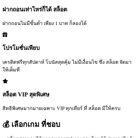
ฝากถอนเท่าไหร่ก็ได้ สล็อต
ฝากถอนไม่มีขั้นต่ำ เพียง 1 บาท ก็ลองได้
โปรโมชั่นเพียบ
เครดิตฟรีทุกสัปดาห์ โบนัสสุดคุ้ม ไม่มีเงื่อนไข ซึ่ง สล็อต จัดมา
ให้เต็มที่
สล็อต VIP สุดพิเศษ
สิทธิพิเศษมากมายเฉพาะ VIP ทุกเทียร์ ที่ สล็อต มีให้ครบ
💰 เลือกเกม
ที่ชอบ