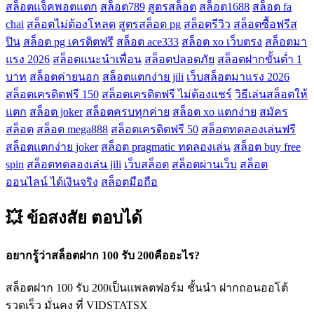
สล็อตแจ็คพอตแตก
สล็อต789
สูตรสล็อต
สล็อต1688
สล็อต fa
chai
สล็อตไม่ต้องโหลด
สูตรสล็อต pg
สล็อตรีวิว
สล็อตซื้อฟรีส
ปิน
สล็อต pg เครดิตฟรี
สล็อต ace333
สล็อต xo เว็บตรง
สล็อตมา
แรง 2026
สล็อตแนะนำเพื่อน
สล็อตปลอดภัย
สล็อตฝากขั้นต่ำ 1
บาท
สล็อตค่ายนอก
สล็อตแตกง่าย jili
เว็บสล็อตมาแรง 2026
สล็อตเครดิตฟรี 150
สล็อตเครดิตฟรี ไม่ต้องแชร์
วิธีเล่นสล็อตให้
แตก
สล็อต joker
สล็อตครบทุกค่าย
สล็อต xo แตกง่าย
สมัคร
สล็อต
สล็อต mega888
สล็อตเครดิตฟรี 50
สล็อตทดลองเล่นฟรี
สล็อตแตกง่าย joker
สล็อต pragmatic ทดลองเล่น
สล็อต buy free
spin
สล็อตทดลองเล่น jili
เว็บสล็อต
สล็อตผ่านเว็บ
สล็อต
ออนไลน์ ได้เงินจริง
สล็อตมือถือ
💥 ข้อสงสัย
ตอบได้
อยากรู้ว่าสล็อตฝาก 100 รับ 200คืออะไร?
สล็อตฝาก 100 รับ 200เป็นแพลตฟอร์ม ชั้นนำ ฝากถอนออโต้
รวดเร็ว มั่นคง ที่ VIDSTATSX