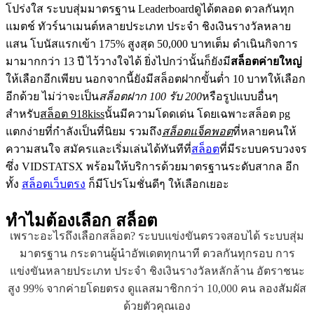
โปร่งใส ระบบสุ่มมาตรฐาน Leaderboardดูได้ตลอด ดวลกันทุก
แมตช์ ทัวร์นาเมนต์หลายประเภท ประจำ ชิงเงินรางวัลหลาย
แสน โบนัสแรกเข้า 175% สูงสุด 50,000 บาทเต็ม ดำเนินกิจการ
มามากกว่า 13 ปี ไว้วางใจได้ ยิ่งไปกว่านั้นก็ยังมี
สล็อตค่ายใหญ่
ให้เลือกอีกเพียบ นอกจากนี้ยังมีสล็อตฝากขั้นต่ำ 10 บาทให้เลือก
อีกด้วย ไม่ว่าจะเป็น
สล็อตฝาก 100 รับ 200
หรือรูปแบบอื่นๆ
สำหรับ
สล็อต 918kiss
นั้นมีความโดดเด่น โดยเฉพาะสล็อต pg
แตกง่ายที่กำลังเป็นที่นิยม รวมถึง
สล็อตแจ็คพอต
ที่หลายคนให้
ความสนใจ สมัครและเริ่มเล่นได้ทันทีที่
สล็อต
ที่มีระบบครบวงจร
ซึ่ง VIDSTATSX พร้อมให้บริการด้วยมาตรฐานระดับสากล อีก
ทั้ง
สล็อตเว็บตรง
ก็มีโปรโมชั่นดีๆ ให้เลือกเยอะ
ทำไมต้องเลือก
สล็อต
เพราะอะไรถึงเลือกสล็อต? ระบบแข่งขันตรวจสอบได้ ระบบสุ่ม
มาตรฐาน กระดานผู้นำอัพเดตทุกนาที ดวลกันทุกรอบ การ
แข่งขันหลายประเภท ประจำ ชิงเงินรางวัลหลักล้าน อัตราชนะ
สูง 99% จากค่ายโดยตรง ดูแลสมาชิกกว่า 10,000 คน ลองสัมผัส
ด้วยตัวคุณเอง