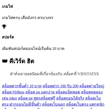
เกมไพ่
เกมไพ่ครบ เสือมังกร ครบวงจร
สปอร์ต
เดิมพันสปอร์ตออนไลน์เริ่มต้น 10 บาท
👑 คีเวิร์ด
ฮิต
คำค้นหายอดนิยมที่เกี่ยวข้องกับ
สล็อต
ที่ VIDSTATSX
สล็อตฝากขั้นต่ำ 10 บาท
สล็อตฝาก 100 รับ 200
สล็อตค่ายใหญ่
สล็อต 918kiss
สล็อต pg แตกง่าย
สล็อตแจ็คพอต
สล็อตทดลอง
เล่น joker
สล็อต pg
สูตรสล็อตฟรี
สล็อตถอนได้จริง
สล็อตเว็บ
ตรง ฝากถอนไม่มีขั้นต่ำ
สล็อตเว็บนอก
สล็อตเว็บตรง แตกหนัก