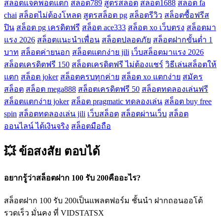
สล็อตแจ็คพอตแตก
สล็อต789
สูตรสล็อต
สล็อต1688
สล็อต fa
chai
สล็อตไม่ต้องโหลด
สูตรสล็อต pg
สล็อตรีวิว
สล็อตซื้อฟรีส
ปิน
สล็อต pg เครดิตฟรี
สล็อต ace333
สล็อต xo เว็บตรง
สล็อตมา
แรง 2026
สล็อตแนะนำเพื่อน
สล็อตปลอดภัย
สล็อตฝากขั้นต่ำ 1
บาท
สล็อตค่ายนอก
สล็อตแตกง่าย jili
เว็บสล็อตมาแรง 2026
สล็อตเครดิตฟรี 150
สล็อตเครดิตฟรี ไม่ต้องแชร์
วิธีเล่นสล็อตให้
แตก
สล็อต joker
สล็อตครบทุกค่าย
สล็อต xo แตกง่าย
สมัคร
สล็อต
สล็อต mega888
สล็อตเครดิตฟรี 50
สล็อตทดลองเล่นฟรี
สล็อตแตกง่าย joker
สล็อต pragmatic ทดลองเล่น
สล็อต buy free
spin
สล็อตทดลองเล่น jili
เว็บสล็อต
สล็อตผ่านเว็บ
สล็อต
ออนไลน์ ได้เงินจริง
สล็อตมือถือ
💥 ข้อสงสัย
ตอบได้
อยากรู้ว่าสล็อตฝาก 100 รับ 200คืออะไร?
สล็อตฝาก 100 รับ 200เป็นแพลตฟอร์ม ชั้นนำ ฝากถอนออโต้
รวดเร็ว มั่นคง ที่ VIDSTATSX