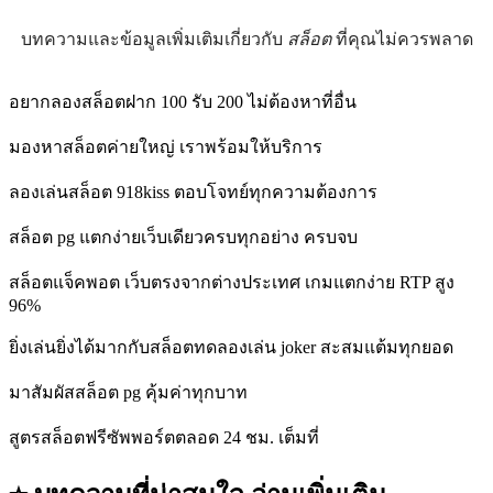
บทความและข้อมูลเพิ่มเติมเกี่ยวกับ
สล็อต
ที่คุณไม่ควรพลาด
อยากลองสล็อตฝาก 100 รับ 200 ไม่ต้องหาที่อื่น
มองหาสล็อตค่ายใหญ่ เราพร้อมให้บริการ
ลองเล่นสล็อต 918kiss ตอบโจทย์ทุกความต้องการ
สล็อต pg แตกง่ายเว็บเดียวครบทุกอย่าง ครบจบ
สล็อตแจ็คพอต เว็บตรงจากต่างประเทศ เกมแตกง่าย RTP สูง
96%
ยิ่งเล่นยิ่งได้มากกับสล็อตทดลองเล่น joker สะสมแต้มทุกยอด
มาสัมผัสสล็อต pg คุ้มค่าทุกบาท
สูตรสล็อตฟรีซัพพอร์ตตลอด 24 ชม. เต็มที่