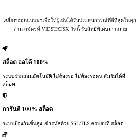
สล็อต
ออกแบบมาเพื่อให้ผู้เล่นได้รับประสบการณ์ที่ดีที่สุดในทุก
ด้าน สมัครที่ VIDSTATSX วันนี้ รับสิทธิพิเศษมากมาย
สล็อต ออโต้ 100%
ระบบฝากถอนอัตโนมัติ ไม่ต้องรอ ไม่ต้องรอคน สัมผัสได้ที่
สล็อต
การันตี 100% สล็อต
ระบบป้องกันขั้นสูง เข้ารหัสด้วย SSL/TLS ครบจบที่ สล็อต