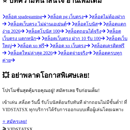
⭐ บทความที่น่าสนใจ
อ่านเพิ่มเติม
สล็อต spadegaming
สล็อต pg เว็บตรง
สล็อตไม่ต้องฝาก
สล็อตเว็บตรง ไม่ผ่านเอเย่นต์
สล็อตโบนัส
สล็อตแตก
ง่าย 2026
สล็อตโบนัส 100
สล็อตถอนได้จริง
สล็อต
เว็บตรง แตกหนัก
สล็อตเว็บตรง ฝาก 10 รับ 100
สล็อตเว็บ
ใหญ่
สล็อต xo ฟรี
สล็อต xo เว็บตรง
สล็อตเครดิตฟรี
สล็อตใหม่ล่าสุด 2026
สล็อตจ่ายจริง
สล็อตครบทุก
ค่าย
💥 อย่าพลาดโอกาสพิเศษเลย!
โปรโมชั่นสุดคุ้มรอคุณอยู่! สมัครเลย รีบก่อนเต็ม!
เข้าเล่น
สล็อต
วันนี้ รับโบนัสต้อนรับทันที ฝากถอนไม่มีขั้นต่ำ! ที่
VIDSTATSX ทุกบริการได้รับการออกแบบเพื่อผู้เล่นโดยเฉพาะ
⭐ สมัครเลย!
🎬 VIDSTATSX