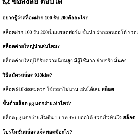
💥 ข้อสงสัย
ตอบได้
อยากรู้ว่าสล็อตฝาก 100 รับ 200คืออะไร?
สล็อตฝาก 100 รับ 200เป็นแพลตฟอร์ม ชั้นนำ ฝากถอนออโต้ รวดเร
สล็อตค่ายใหญ่น่าเล่นไหม?
สล็อตค่ายใหญ่ได้รับความนิยมสูง มีผู้ใช้มาก จ่ายจริง มั่นคง
วิธีสมัครสล็อต 918kiss?
สล็อต 918kissสะดวก ใช้เวลาไม่นาน เล่นได้เลย
สล็อต
ขั้นต่ำสล็อต pg แตกง่ายเท่าไหร่?
สล็อต pg แตกง่ายเริ่มต้น 1 บาท ระบบออโต้ รวดเร็วทันใจ
สล็อต
โปรโมชั่นสล็อตแจ็คพอตมีอะไร?