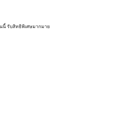
นนี้ รับสิทธิพิเศษมากมาย