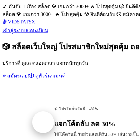
🎵 อันดับ 1 เรื่อง สล็อต 💎 เกมกว่า 3000+ 🔥 โปรสุดคุ้ม 🎲 ยินดีต
สล็อต 💎 เกมกว่า 3000+ 🔥 โปรสุดคุ้ม 🎲 ยินดีต้อนรับ 🎲 สมัครตอ
🎬 VIDSTATSX
เข้าสู่ระบบ
ลงทะเบียน
🎲 สล็อตเว็บใหญ่ โปรสมาชิกใหม่สุดคุ้ม ถอ
บริการดี ดูแล ตลอดเวลา แจกหนักทุกวัน
⭐ สมัครเลย!
🎲 ดูทัวร์นาเมนต์
-30%
โปรโมชั่นวันนี้
แจกโค้ดลับ ลด 30%
ใช้โค้ดวันนี้ รับส่วนลดเทิร์น 30% เล่นง่ายขึ้น