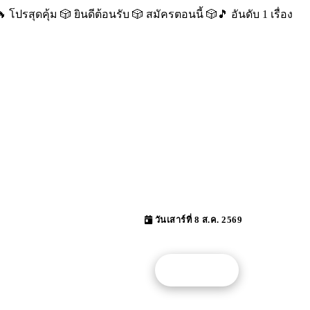
🔥 โปรสุดคุ้ม 🎲 ยินดีต้อนรับ 🎲 สมัครตอนนี้ 🎲
🎵 อันดับ 1 เรื่อง
วันเสาร์ที่ 8 ส.ค. 2569
รับโปรนี้