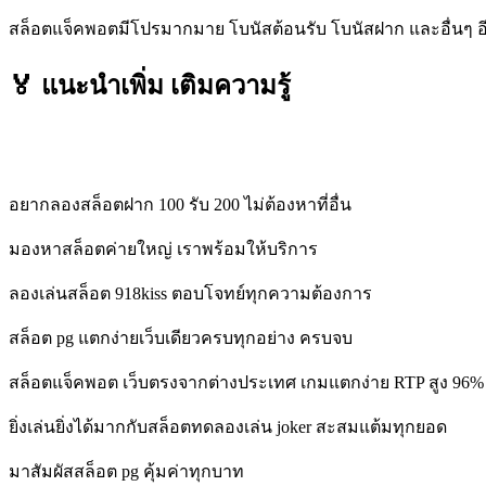
สล็อตแจ็คพอตมีโปรมากมาย โบนัสต้อนรับ โบนัสฝาก และอื่นๆ อ
🏅 แนะนำเพิ่ม
เติมความรู้
อยากลองสล็อตฝาก 100 รับ 200 ไม่ต้องหาที่อื่น
มองหาสล็อตค่ายใหญ่ เราพร้อมให้บริการ
ลองเล่นสล็อต 918kiss ตอบโจทย์ทุกความต้องการ
สล็อต pg แตกง่ายเว็บเดียวครบทุกอย่าง ครบจบ
สล็อตแจ็คพอต เว็บตรงจากต่างประเทศ เกมแตกง่าย RTP สูง 96%
ยิ่งเล่นยิ่งได้มากกับสล็อตทดลองเล่น joker สะสมแต้มทุกยอด
มาสัมผัสสล็อต pg คุ้มค่าทุกบาท