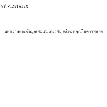
ีก ที่ VIDSTATSX
บทความและข้อมูลเพิ่มเติมเกี่ยวกับ
สล็อต
ที่คุณไม่ควรพลาด