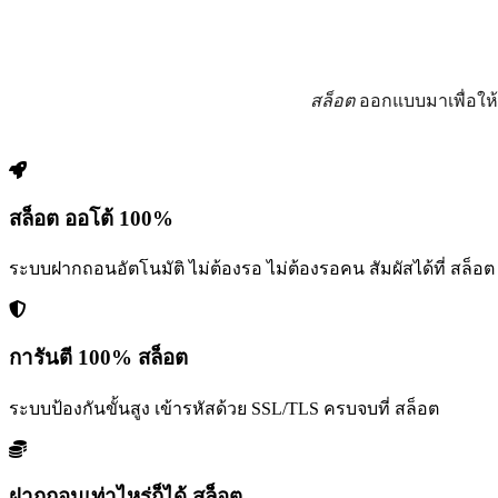
สล็อต
ออกแบบมาเพื่อให้ผู
สล็อต ออโต้ 100%
ระบบฝากถอนอัตโนมัติ ไม่ต้องรอ ไม่ต้องรอคน สัมผัสได้ที่ สล็อต
การันตี 100% สล็อต
ระบบป้องกันขั้นสูง เข้ารหัสด้วย SSL/TLS ครบจบที่ สล็อต
ฝากถอนเท่าไหร่ก็ได้ สล็อต