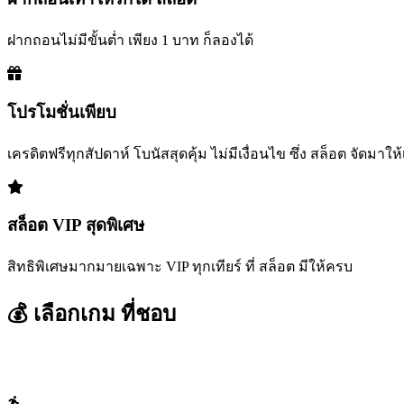
ฝากถอนไม่มีขั้นต่ำ เพียง 1 บาท ก็ลองได้
โปรโมชั่นเพียบ
เครดิตฟรีทุกสัปดาห์ โบนัสสุดคุ้ม ไม่มีเงื่อนไข ซึ่ง สล็อต จัดมาให้เ
สล็อต VIP สุดพิเศษ
สิทธิพิเศษมากมายเฉพาะ VIP ทุกเทียร์ ที่ สล็อต มีให้ครบ
💰 เลือกเกม
ที่ชอบ