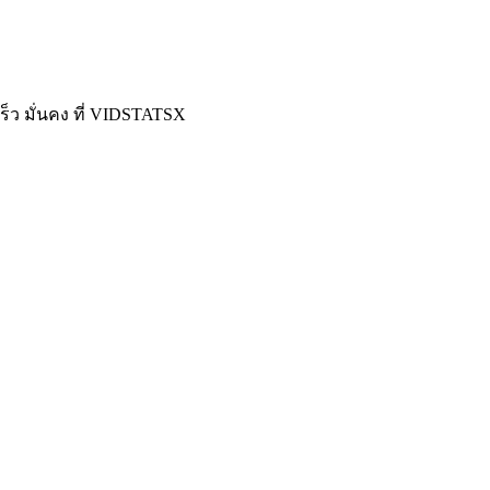
็ว มั่นคง ที่ VIDSTATSX