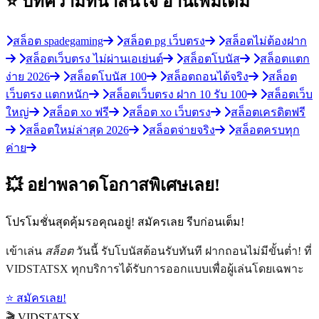
⭐ บทความที่น่าสนใจ
อ่านเพิ่มเติม
สล็อต spadegaming
สล็อต pg เว็บตรง
สล็อตไม่ต้องฝาก
สล็อตเว็บตรง ไม่ผ่านเอเย่นต์
สล็อตโบนัส
สล็อตแตก
ง่าย 2026
สล็อตโบนัส 100
สล็อตถอนได้จริง
สล็อต
เว็บตรง แตกหนัก
สล็อตเว็บตรง ฝาก 10 รับ 100
สล็อตเว็บ
ใหญ่
สล็อต xo ฟรี
สล็อต xo เว็บตรง
สล็อตเครดิตฟรี
สล็อตใหม่ล่าสุด 2026
สล็อตจ่ายจริง
สล็อตครบทุก
ค่าย
💥 อย่าพลาดโอกาสพิเศษเลย!
โปรโมชั่นสุดคุ้มรอคุณอยู่! สมัครเลย รีบก่อนเต็ม!
เข้าเล่น
สล็อต
วันนี้ รับโบนัสต้อนรับทันที ฝากถอนไม่มีขั้นต่ำ! ที่
VIDSTATSX ทุกบริการได้รับการออกแบบเพื่อผู้เล่นโดยเฉพาะ
⭐ สมัครเลย!
🎬 VIDSTATSX