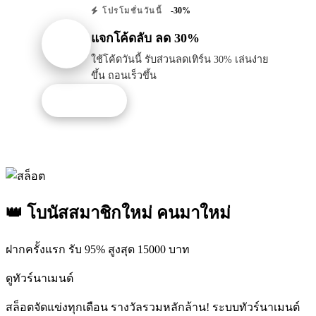
-30%
โปรโมชั่นวันนี้
แจกโค้ดลับ ลด 30%
ใช้โค้ดวันนี้ รับส่วนลดเทิร์น 30% เล่นง่าย
ขึ้น ถอนเร็วขึ้น
รับโปรนี้
👑 โบนัสสมาชิกใหม่ คนมาใหม่
ฝากครั้งแรก รับ 95% สูงสุด 15000 บาท
ดูทัวร์นาเมนต์
สล็อตจัดแข่งทุกเดือน รางวัลรวมหลักล้าน! ระบบทัวร์นาเมนต์