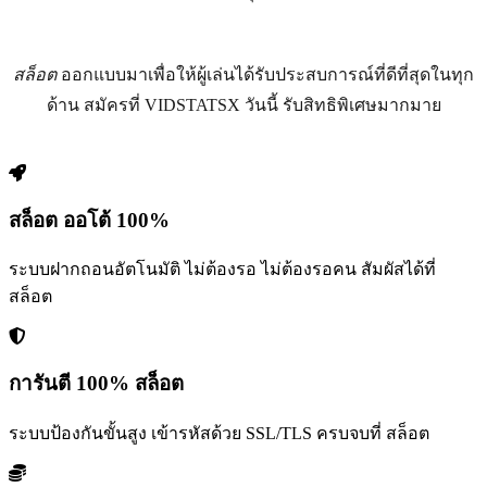
สล็อต
ออกแบบมาเพื่อให้ผู้เล่นได้รับประสบการณ์ที่ดีที่สุดในทุก
ด้าน สมัครที่ VIDSTATSX วันนี้ รับสิทธิพิเศษมากมาย
สล็อต ออโต้ 100%
ระบบฝากถอนอัตโนมัติ ไม่ต้องรอ ไม่ต้องรอคน สัมผัสได้ที่
สล็อต
การันตี 100% สล็อต
ระบบป้องกันขั้นสูง เข้ารหัสด้วย SSL/TLS ครบจบที่ สล็อต