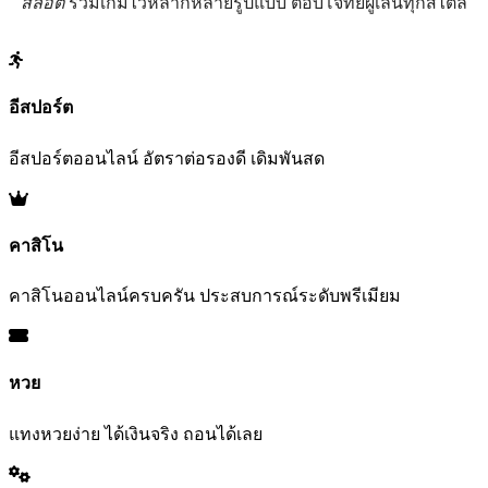
สล็อต
รวมเกมไว้หลากหลายรูปแบบ ตอบโจทย์ผู้เล่นทุกสไตล์
อีสปอร์ต
อีสปอร์ตออนไลน์ อัตราต่อรองดี เดิมพันสด
คาสิโน
คาสิโนออนไลน์ครบครัน ประสบการณ์ระดับพรีเมียม
หวย
แทงหวยง่าย ได้เงินจริง ถอนได้เลย