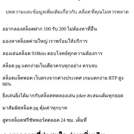
บทความและข้อมูลเพิ่มเติมเกี่ยวกับ
สล็อต
ที่คุณไม่ควรพลาด
อยากลองสล็อตฝาก 100 รับ 200 ไม่ต้องหาที่อื่น
มองหาสล็อตค่ายใหญ่ เราพร้อมให้บริการ
ลองเล่นสล็อต 918kiss ตอบโจทย์ทุกความต้องการ
สล็อต pg แตกง่ายเว็บเดียวครบทุกอย่าง ครบจบ
สล็อตแจ็คพอต เว็บตรงจากต่างประเทศ เกมแตกง่าย RTP สูง
96%
ยิ่งเล่นยิ่งได้มากกับสล็อตทดลองเล่น joker สะสมแต้มทุกยอด
มาสัมผัสสล็อต pg คุ้มค่าทุกบาท
สูตรสล็อตฟรีซัพพอร์ตตลอด 24 ชม. เต็มที่