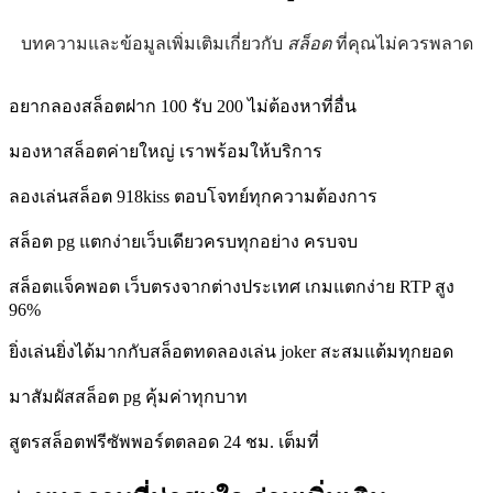
บทความและข้อมูลเพิ่มเติมเกี่ยวกับ
สล็อต
ที่คุณไม่ควรพลาด
อยากลองสล็อตฝาก 100 รับ 200 ไม่ต้องหาที่อื่น
มองหาสล็อตค่ายใหญ่ เราพร้อมให้บริการ
ลองเล่นสล็อต 918kiss ตอบโจทย์ทุกความต้องการ
สล็อต pg แตกง่ายเว็บเดียวครบทุกอย่าง ครบจบ
สล็อตแจ็คพอต เว็บตรงจากต่างประเทศ เกมแตกง่าย RTP สูง
96%
ยิ่งเล่นยิ่งได้มากกับสล็อตทดลองเล่น joker สะสมแต้มทุกยอด
มาสัมผัสสล็อต pg คุ้มค่าทุกบาท
สูตรสล็อตฟรีซัพพอร์ตตลอด 24 ชม. เต็มที่