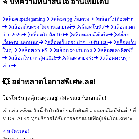
⭐ บทความที่น่าสนใจ
อ่านเพิ่มเติม
สล็อต spadegaming
สล็อต pg เว็บตรง
สล็อตไม่ต้องฝาก
สล็อตเว็บตรง ไม่ผ่านเอเย่นต์
สล็อตโบนัส
สล็อตแตก
ง่าย 2026
สล็อตโบนัส 100
สล็อตถอนได้จริง
สล็อต
เว็บตรง แตกหนัก
สล็อตเว็บตรง ฝาก 10 รับ 100
สล็อตเว็บ
ใหญ่
สล็อต xo ฟรี
สล็อต xo เว็บตรง
สล็อตเครดิตฟรี
สล็อตใหม่ล่าสุด 2026
สล็อตจ่ายจริง
สล็อตครบทุก
ค่าย
💥 อย่าพลาดโอกาสพิเศษเลย!
โปรโมชั่นสุดคุ้มรอคุณอยู่! สมัครเลย รีบก่อนเต็ม!
เข้าเล่น
สล็อต
วันนี้ รับโบนัสต้อนรับทันที ฝากถอนไม่มีขั้นต่ำ! ที่
VIDSTATSX ทุกบริการได้รับการออกแบบเพื่อผู้เล่นโดยเฉพาะ
⭐ สมัครเลย!