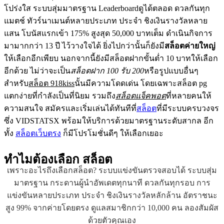
โปร่งใส ระบบสุ่มมาตรฐาน Leaderboardดูได้ตลอด ดวลกันทุก
แมตช์ ทัวร์นาเมนต์หลายประเภท ประจำ ชิงเงินรางวัลหลาย
แสน โบนัสแรกเข้า 175% สูงสุด 50,000 บาทเต็ม ดำเนินกิจการ
มามากกว่า 13 ปี ไว้วางใจได้ ยิ่งไปกว่านั้นก็ยังมี
สล็อตค่ายใหญ่
ให้เลือกอีกเพียบ นอกจากนี้ยังมีสล็อตฝากขั้นต่ำ 10 บาทให้เลือก
อีกด้วย ไม่ว่าจะเป็น
สล็อตฝาก 100 รับ 200
หรือรูปแบบอื่นๆ
สำหรับ
สล็อต 918kiss
นั้นมีความโดดเด่น โดยเฉพาะสล็อต pg
แตกง่ายที่กำลังเป็นที่นิยม รวมถึง
สล็อตแจ็คพอต
ที่หลายคนให้
ความสนใจ สมัครและเริ่มเล่นได้ทันทีที่
สล็อต
ที่มีระบบครบวงจร
ซึ่ง VIDSTATSX พร้อมให้บริการด้วยมาตรฐานระดับสากล อีก
ทั้ง
สล็อตเว็บตรง
ก็มีโปรโมชั่นดีๆ ให้เลือกเยอะ
ทำไมต้องเลือก
สล็อต
เพราะอะไรถึงเลือกสล็อต? ระบบแข่งขันตรวจสอบได้ ระบบสุ่ม
มาตรฐาน กระดานผู้นำอัพเดตทุกนาที ดวลกันทุกรอบ การ
แข่งขันหลายประเภท ประจำ ชิงเงินรางวัลหลักล้าน อัตราชนะ
สูง 99% จากค่ายโดยตรง ดูแลสมาชิกกว่า 10,000 คน ลองสัมผัส
ด้วยตัวคุณเอง