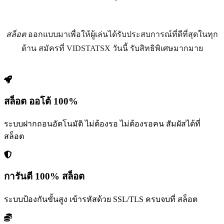
สล็อต
ออกแบบมาเพื่อให้ผู้เล่นได้รับประสบการณ์ที่ดีที่สุดในทุก
ด้าน สมัครที่ VIDSTATSX วันนี้ รับสิทธิพิเศษมากมาย
สล็อต ออโต้ 100%
ระบบฝากถอนอัตโนมัติ ไม่ต้องรอ ไม่ต้องรอคน สัมผัสได้ที่
สล็อต
การันตี 100% สล็อต
ระบบป้องกันขั้นสูง เข้ารหัสด้วย SSL/TLS ครบจบที่ สล็อต