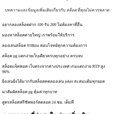
บทความและข้อมูลเพิ่มเติมเกี่ยวกับ
สล็อต
ที่คุณไม่ควรพลาด
อยากลองสล็อตฝาก 100 รับ 200 ไม่ต้องหาที่อื่น
มองหาสล็อตค่ายใหญ่ เราพร้อมให้บริการ
ลองเล่นสล็อต 918kiss ตอบโจทย์ทุกความต้องการ
สล็อต pg แตกง่ายเว็บเดียวครบทุกอย่าง ครบจบ
สล็อตแจ็คพอต เว็บตรงจากต่างประเทศ เกมแตกง่าย RTP สูง
96%
ยิ่งเล่นยิ่งได้มากกับสล็อตทดลองเล่น joker สะสมแต้มทุกยอด
มาสัมผัสสล็อต pg คุ้มค่าทุกบาท
สูตรสล็อตฟรีซัพพอร์ตตลอด 24 ชม. เต็มที่