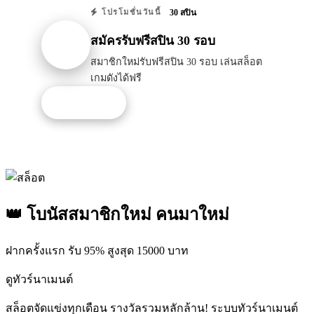
30 สปิน
โปรโมชั่นวันนี้
สมัครรับฟรีสปิน 30 รอบ
สมาชิกใหม่รับฟรีสปิน 30 รอบ เล่นสล็อต
เกมดังได้ฟรี
รับโปรนี้
👑 โบนัสสมาชิกใหม่ คนมาใหม่
ฝากครั้งแรก รับ 95% สูงสุด 15000 บาท
ดูทัวร์นาเมนต์
สล็อตจัดแข่งทุกเดือน รางวัลรวมหลักล้าน! ระบบทัวร์นาเมนต์