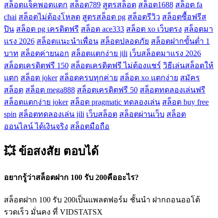
สล็อตแจ็คพอตแตก
สล็อต789
สูตรสล็อต
สล็อต1688
สล็อต fa
chai
สล็อตไม่ต้องโหลด
สูตรสล็อต pg
สล็อตรีวิว
สล็อตซื้อฟรีส
ปิน
สล็อต pg เครดิตฟรี
สล็อต ace333
สล็อต xo เว็บตรง
สล็อตมา
แรง 2026
สล็อตแนะนำเพื่อน
สล็อตปลอดภัย
สล็อตฝากขั้นต่ำ 1
บาท
สล็อตค่ายนอก
สล็อตแตกง่าย jili
เว็บสล็อตมาแรง 2026
สล็อตเครดิตฟรี 150
สล็อตเครดิตฟรี ไม่ต้องแชร์
วิธีเล่นสล็อตให้
แตก
สล็อต joker
สล็อตครบทุกค่าย
สล็อต xo แตกง่าย
สมัคร
สล็อต
สล็อต mega888
สล็อตเครดิตฟรี 50
สล็อตทดลองเล่นฟรี
สล็อตแตกง่าย joker
สล็อต pragmatic ทดลองเล่น
สล็อต buy free
spin
สล็อตทดลองเล่น jili
เว็บสล็อต
สล็อตผ่านเว็บ
สล็อต
ออนไลน์ ได้เงินจริง
สล็อตมือถือ
💥 ข้อสงสัย
ตอบได้
อยากรู้ว่าสล็อตฝาก 100 รับ 200คืออะไร?
สล็อตฝาก 100 รับ 200เป็นแพลตฟอร์ม ชั้นนำ ฝากถอนออโต้
รวดเร็ว มั่นคง ที่ VIDSTATSX