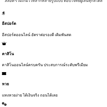
สล็อต
รวมเกมไว้หลากหลายรูปแบบ ตอบโจทย์ผู้เล่นทุกสไตล์
อีสปอร์ต
อีสปอร์ตออนไลน์ อัตราต่อรองดี เดิมพันสด
คาสิโน
คาสิโนออนไลน์ครบครัน ประสบการณ์ระดับพรีเมียม
หวย
แทงหวยง่าย ได้เงินจริง ถอนได้เลย