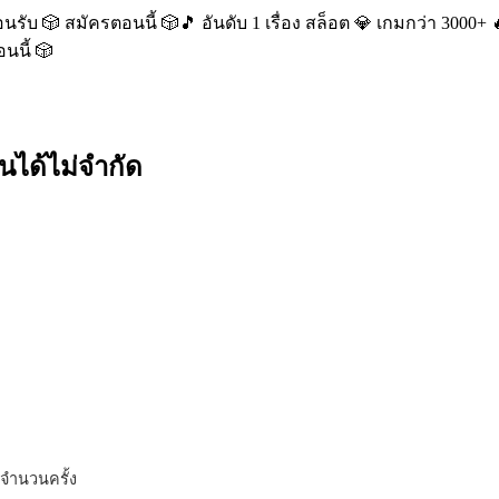
้อนรับ 🎲 สมัครตอนนี้ 🎲
🎵 อันดับ 1 เรื่อง สล็อต 💎 เกมกว่า 3000+ 
นนี้ 🎲
นได้ไม่จำกัด
ดจำนวนครั้ง