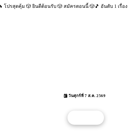
🔥 โปรสุดคุ้ม 🎲 ยินดีต้อนรับ 🎲 สมัครตอนนี้ 🎲
🎵 อันดับ 1 เรื่อง
วันศุกร์ที่ 7 ส.ค. 2569
รับโปรนี้