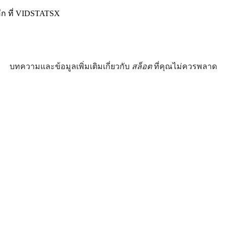
ีก ที่ VIDSTATSX
บทความและข้อมูลเพิ่มเติมเกี่ยวกับ
สล็อต
ที่คุณไม่ควรพลาด