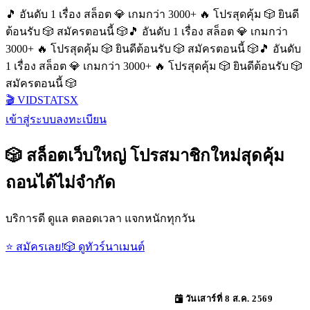
🎵 อันดับ 1 เรื่อง สล็อต 💎 เกมกว่า 3000+ 🔥 โปรสุดคุ้ม 🎲 ยินดี
ต้อนรับ 🎲 สมัครตอนนี้ 🎲
🎵 อันดับ 1 เรื่อง สล็อต 💎 เกมกว่า
3000+ 🔥 โปรสุดคุ้ม 🎲 ยินดีต้อนรับ 🎲 สมัครตอนนี้ 🎲
🎵 อันดับ
1 เรื่อง สล็อต 💎 เกมกว่า 3000+ 🔥 โปรสุดคุ้ม 🎲 ยินดีต้อนรับ 🎲
สมัครตอนนี้ 🎲
🎬 VIDSTATSX
เข้าสู่ระบบ
ลงทะเบียน
🎲 สล็อตเว็บใหญ่ โปรสมาชิกใหม่สุดคุ้ม
ถอนได้ไม่จำกัด
บริการดี ดูแล ตลอดเวลา แจกหนักทุกวัน
⭐ สมัครเลย!
🎲 ดูทัวร์นาเมนต์
วันเสาร์ที่ 8 ส.ค. 2569