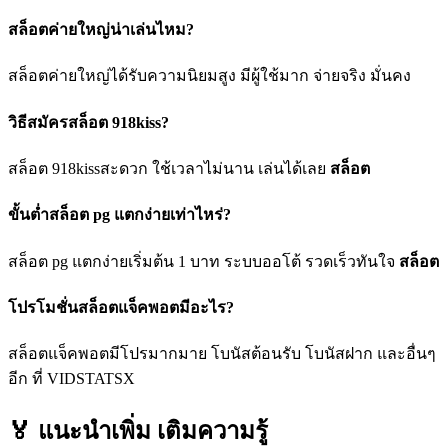
สล็อตค่ายใหญ่น่าเล่นไหม?
สล็อตค่ายใหญ่ได้รับความนิยมสูง มีผู้ใช้มาก จ่ายจริง มั่นคง
วิธีสมัครสล็อต 918kiss?
สล็อต 918kissสะดวก ใช้เวลาไม่นาน เล่นได้เลย
สล็อต
ขั้นต่ำสล็อต pg แตกง่ายเท่าไหร่?
สล็อต pg แตกง่ายเริ่มต้น 1 บาท ระบบออโต้ รวดเร็วทันใจ
สล็อต
โปรโมชั่นสล็อตแจ็คพอตมีอะไร?
สล็อตแจ็คพอตมีโปรมากมาย โบนัสต้อนรับ โบนัสฝาก และอื่นๆ
อีก ที่ VIDSTATSX
🏅 แนะนำเพิ่ม
เติมความรู้