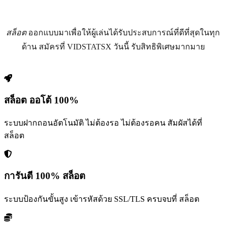
สล็อต
ออกแบบมาเพื่อให้ผู้เล่นได้รับประสบการณ์ที่ดีที่สุดในทุก
ด้าน สมัครที่ VIDSTATSX วันนี้ รับสิทธิพิเศษมากมาย
สล็อต ออโต้ 100%
ระบบฝากถอนอัตโนมัติ ไม่ต้องรอ ไม่ต้องรอคน สัมผัสได้ที่
สล็อต
การันตี 100% สล็อต
ระบบป้องกันขั้นสูง เข้ารหัสด้วย SSL/TLS ครบจบที่ สล็อต