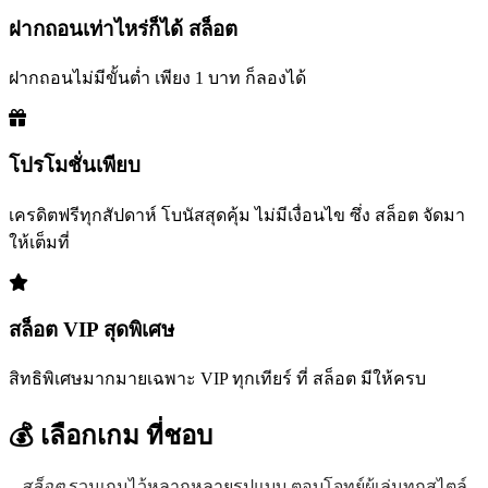
ฝากถอนเท่าไหร่ก็ได้ สล็อต
ฝากถอนไม่มีขั้นต่ำ เพียง 1 บาท ก็ลองได้
โปรโมชั่นเพียบ
เครดิตฟรีทุกสัปดาห์ โบนัสสุดคุ้ม ไม่มีเงื่อนไข ซึ่ง สล็อต จัดมา
ให้เต็มที่
สล็อต VIP สุดพิเศษ
สิทธิพิเศษมากมายเฉพาะ VIP ทุกเทียร์ ที่ สล็อต มีให้ครบ
💰 เลือกเกม
ที่ชอบ
สล็อต
รวมเกมไว้หลากหลายรูปแบบ ตอบโจทย์ผู้เล่นทุกสไตล์