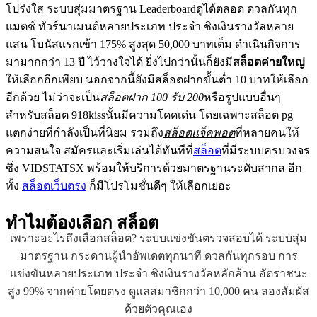
โปร่งใส ระบบสุ่มมาตรฐาน Leaderboardดูได้ตลอด ดวลกันทุก
แมตช์ ทัวร์นาเมนต์หลายประเภท ประจำ ชิงเงินรางวัลหลาย
แสน โบนัสแรกเข้า 175% สูงสุด 50,000 บาทเต็ม ดำเนินกิจการ
มามากกว่า 13 ปี ไว้วางใจได้ ยิ่งไปกว่านั้นก็ยังมี
สล็อตค่ายใหญ่
ให้เลือกอีกเพียบ นอกจากนี้ยังมีสล็อตฝากขั้นต่ำ 10 บาทให้เลือก
อีกด้วย ไม่ว่าจะเป็น
สล็อตฝาก 100 รับ 200
หรือรูปแบบอื่นๆ
สำหรับ
สล็อต 918kiss
นั้นมีความโดดเด่น โดยเฉพาะสล็อต pg
แตกง่ายที่กำลังเป็นที่นิยม รวมถึง
สล็อตแจ็คพอต
ที่หลายคนให้
ความสนใจ สมัครและเริ่มเล่นได้ทันทีที่
สล็อต
ที่มีระบบครบวงจร
ซึ่ง VIDSTATSX พร้อมให้บริการด้วยมาตรฐานระดับสากล อีก
ทั้ง
สล็อตเว็บตรง
ก็มีโปรโมชั่นดีๆ ให้เลือกเยอะ
ทำไมต้องเลือก
สล็อต
เพราะอะไรถึงเลือกสล็อต? ระบบแข่งขันตรวจสอบได้ ระบบสุ่ม
มาตรฐาน กระดานผู้นำอัพเดตทุกนาที ดวลกันทุกรอบ การ
แข่งขันหลายประเภท ประจำ ชิงเงินรางวัลหลักล้าน อัตราชนะ
สูง 99% จากค่ายโดยตรง ดูแลสมาชิกกว่า 10,000 คน ลองสัมผัส
ด้วยตัวคุณเอง