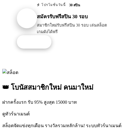
30 สปิน
โปรโมชั่นวันนี้
สมัครรับฟรีสปิน 30 รอบ
สมาชิกใหม่รับฟรีสปิน 30 รอบ เล่นสล็อต
เกมดังได้ฟรี
รับโปรนี้
👑 โบนัสสมาชิกใหม่ คนมาใหม่
ฝากครั้งแรก รับ 95% สูงสุด 15000 บาท
ดูทัวร์นาเมนต์
สล็อตจัดแข่งทุกเดือน รางวัลรวมหลักล้าน! ระบบทัวร์นาเมนต์