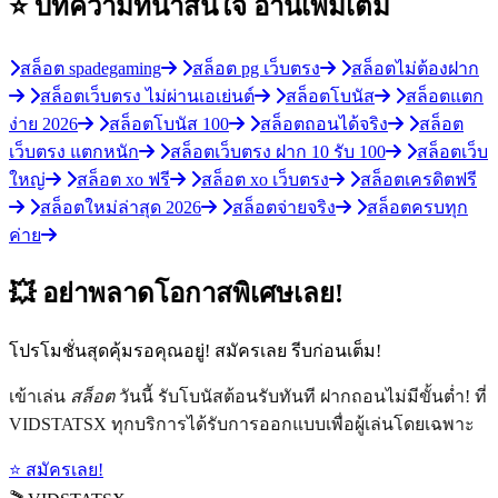
⭐ บทความที่น่าสนใจ
อ่านเพิ่มเติม
สล็อต spadegaming
สล็อต pg เว็บตรง
สล็อตไม่ต้องฝาก
สล็อตเว็บตรง ไม่ผ่านเอเย่นต์
สล็อตโบนัส
สล็อตแตก
ง่าย 2026
สล็อตโบนัส 100
สล็อตถอนได้จริง
สล็อต
เว็บตรง แตกหนัก
สล็อตเว็บตรง ฝาก 10 รับ 100
สล็อตเว็บ
ใหญ่
สล็อต xo ฟรี
สล็อต xo เว็บตรง
สล็อตเครดิตฟรี
สล็อตใหม่ล่าสุด 2026
สล็อตจ่ายจริง
สล็อตครบทุก
ค่าย
💥 อย่าพลาดโอกาสพิเศษเลย!
โปรโมชั่นสุดคุ้มรอคุณอยู่! สมัครเลย รีบก่อนเต็ม!
เข้าเล่น
สล็อต
วันนี้ รับโบนัสต้อนรับทันที ฝากถอนไม่มีขั้นต่ำ! ที่
VIDSTATSX ทุกบริการได้รับการออกแบบเพื่อผู้เล่นโดยเฉพาะ
⭐ สมัครเลย!