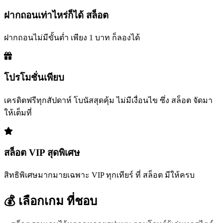
ฝากถอนเท่าไหร่ก็ได้ สล็อต
ฝากถอนไม่มีขั้นต่ำ เพียง 1 บาท ก็ลองได้
โปรโมชั่นเพียบ
เครดิตฟรีทุกสัปดาห์ โบนัสสุดคุ้ม ไม่มีเงื่อนไข ซึ่ง สล็อต จัดมา
ให้เต็มที่
สล็อต VIP สุดพิเศษ
สิทธิพิเศษมากมายเฉพาะ VIP ทุกเทียร์ ที่ สล็อต มีให้ครบ
💰 เลือกเกม
ที่ชอบ