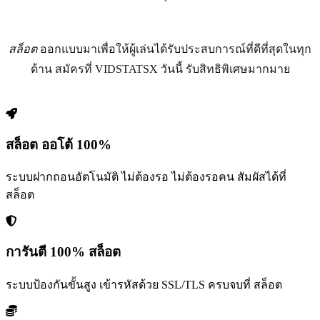
สล็อต
ออกแบบมาเพื่อให้ผู้เล่นได้รับประสบการณ์ที่ดีที่สุดในทุก
ด้าน สมัครที่ VIDSTATSX วันนี้ รับสิทธิพิเศษมากมาย
สล็อต ออโต้ 100%
ระบบฝากถอนอัตโนมัติ ไม่ต้องรอ ไม่ต้องรอคน สัมผัสได้ที่
สล็อต
การันตี 100% สล็อต
ระบบป้องกันขั้นสูง เข้ารหัสด้วย SSL/TLS ครบจบที่ สล็อต