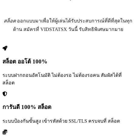
สล็อต
ออกแบบมาเพื่อให้ผู้เล่นได้รับประสบการณ์ที่ดีที่สุดในทุก
ด้าน สมัครที่ VIDSTATSX วันนี้ รับสิทธิพิเศษมากมาย
สล็อต ออโต้ 100%
ระบบฝากถอนอัตโนมัติ ไม่ต้องรอ ไม่ต้องรอคน สัมผัสได้ที่
สล็อต
การันตี 100% สล็อต
ระบบป้องกันขั้นสูง เข้ารหัสด้วย SSL/TLS ครบจบที่ สล็อต