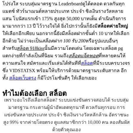
โปร่งใส ระบบสุ่มมาตรฐาน Leaderboardดูได้ตลอด ดวลกันทุก
แมตช์ ทัวร์นาเมนต์หลายประเภท ประจำ ชิงเงินรางวัลหลาย
แสน โบนัสแรกเข้า 175% สูงสุด 50,000 บาทเต็ม ดำเนินกิจการ
มามากกว่า 13 ปี ไว้วางใจได้ ยิ่งไปกว่านั้นก็ยังมี
สล็อตค่ายใหญ่
ให้เลือกอีกเพียบ นอกจากนี้ยังมีสล็อตฝากขั้นต่ำ 10 บาทให้เลือก
อีกด้วย ไม่ว่าจะเป็น
สล็อตฝาก 100 รับ 200
หรือรูปแบบอื่นๆ
สำหรับ
สล็อต 918kiss
นั้นมีความโดดเด่น โดยเฉพาะสล็อต pg
แตกง่ายที่กำลังเป็นที่นิยม รวมถึง
สล็อตแจ็คพอต
ที่หลายคนให้
ความสนใจ สมัครและเริ่มเล่นได้ทันทีที่
สล็อต
ที่มีระบบครบวงจร
ซึ่ง VIDSTATSX พร้อมให้บริการด้วยมาตรฐานระดับสากล อีก
ทั้ง
สล็อตเว็บตรง
ก็มีโปรโมชั่นดีๆ ให้เลือกเยอะ
ทำไมต้องเลือก
สล็อต
เพราะอะไรถึงเลือกสล็อต? ระบบแข่งขันตรวจสอบได้ ระบบสุ่ม
มาตรฐาน กระดานผู้นำอัพเดตทุกนาที ดวลกันทุกรอบ การ
แข่งขันหลายประเภท ประจำ ชิงเงินรางวัลหลักล้าน อัตราชนะ
สูง 99% จากค่ายโดยตรง ดูแลสมาชิกกว่า 10,000 คน ลองสัมผัส
ด้วยตัวคุณเอง