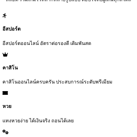
อีสปอร์ต
อีสปอร์ตออนไลน์ อัตราต่อรองดี เดิมพันสด
คาสิโน
คาสิโนออนไลน์ครบครัน ประสบการณ์ระดับพรีเมียม
หวย
แทงหวยง่าย ได้เงินจริง ถอนได้เลย