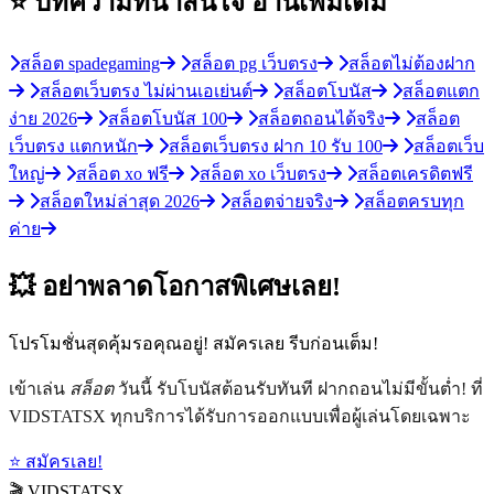
⭐ บทความที่น่าสนใจ
อ่านเพิ่มเติม
สล็อต spadegaming
สล็อต pg เว็บตรง
สล็อตไม่ต้องฝาก
สล็อตเว็บตรง ไม่ผ่านเอเย่นต์
สล็อตโบนัส
สล็อตแตก
ง่าย 2026
สล็อตโบนัส 100
สล็อตถอนได้จริง
สล็อต
เว็บตรง แตกหนัก
สล็อตเว็บตรง ฝาก 10 รับ 100
สล็อตเว็บ
ใหญ่
สล็อต xo ฟรี
สล็อต xo เว็บตรง
สล็อตเครดิตฟรี
สล็อตใหม่ล่าสุด 2026
สล็อตจ่ายจริง
สล็อตครบทุก
ค่าย
💥 อย่าพลาดโอกาสพิเศษเลย!
โปรโมชั่นสุดคุ้มรอคุณอยู่! สมัครเลย รีบก่อนเต็ม!
เข้าเล่น
สล็อต
วันนี้ รับโบนัสต้อนรับทันที ฝากถอนไม่มีขั้นต่ำ! ที่
VIDSTATSX ทุกบริการได้รับการออกแบบเพื่อผู้เล่นโดยเฉพาะ
⭐ สมัครเลย!
🎬 VIDSTATSX