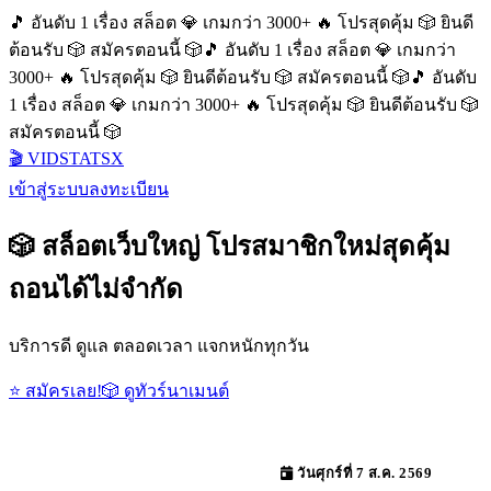
🎵 อันดับ 1 เรื่อง สล็อต 💎 เกมกว่า 3000+ 🔥 โปรสุดคุ้ม 🎲 ยินดี
ต้อนรับ 🎲 สมัครตอนนี้ 🎲
🎵 อันดับ 1 เรื่อง สล็อต 💎 เกมกว่า
3000+ 🔥 โปรสุดคุ้ม 🎲 ยินดีต้อนรับ 🎲 สมัครตอนนี้ 🎲
🎵 อันดับ
1 เรื่อง สล็อต 💎 เกมกว่า 3000+ 🔥 โปรสุดคุ้ม 🎲 ยินดีต้อนรับ 🎲
สมัครตอนนี้ 🎲
🎬 VIDSTATSX
เข้าสู่ระบบ
ลงทะเบียน
🎲 สล็อตเว็บใหญ่ โปรสมาชิกใหม่สุดคุ้ม
ถอนได้ไม่จำกัด
บริการดี ดูแล ตลอดเวลา แจกหนักทุกวัน
⭐ สมัครเลย!
🎲 ดูทัวร์นาเมนต์
วันศุกร์ที่ 7 ส.ค. 2569