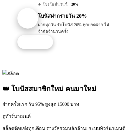
20%
โปรโมชั่นวันนี้
โบนัสฝากรายวัน 20%
ฝากทุกวัน รับโบนัส 20% ทุกยอดฝาก ไม่
จำกัดจำนวนครั้ง
รับโปรนี้
👑 โบนัสสมาชิกใหม่ คนมาใหม่
ฝากครั้งแรก รับ 95% สูงสุด 15000 บาท
ดูทัวร์นาเมนต์
สล็อตจัดแข่งทุกเดือน รางวัลรวมหลักล้าน! ระบบทัวร์นาเมนต์