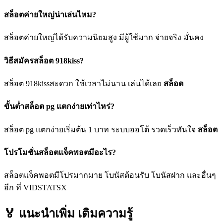
สล็อตค่ายใหญ่น่าเล่นไหม?
สล็อตค่ายใหญ่ได้รับความนิยมสูง มีผู้ใช้มาก จ่ายจริง มั่นคง
วิธีสมัครสล็อต 918kiss?
สล็อต 918kissสะดวก ใช้เวลาไม่นาน เล่นได้เลย
สล็อต
ขั้นต่ำสล็อต pg แตกง่ายเท่าไหร่?
สล็อต pg แตกง่ายเริ่มต้น 1 บาท ระบบออโต้ รวดเร็วทันใจ
สล็อต
โปรโมชั่นสล็อตแจ็คพอตมีอะไร?
สล็อตแจ็คพอตมีโปรมากมาย โบนัสต้อนรับ โบนัสฝาก และอื่นๆ
อีก ที่ VIDSTATSX
🏅 แนะนำเพิ่ม
เติมความรู้