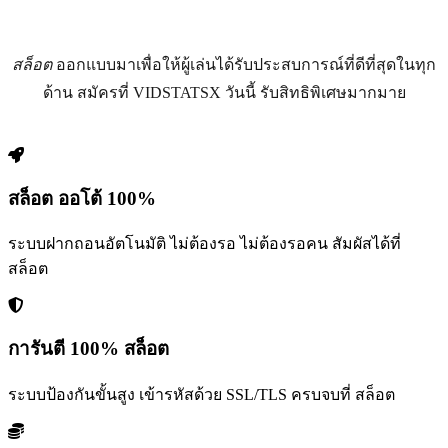
สล็อต
ออกแบบมาเพื่อให้ผู้เล่นได้รับประสบการณ์ที่ดีที่สุดในทุก
ด้าน สมัครที่ VIDSTATSX วันนี้ รับสิทธิพิเศษมากมาย
สล็อต ออโต้ 100%
ระบบฝากถอนอัตโนมัติ ไม่ต้องรอ ไม่ต้องรอคน สัมผัสได้ที่
สล็อต
การันตี 100% สล็อต
ระบบป้องกันขั้นสูง เข้ารหัสด้วย SSL/TLS ครบจบที่ สล็อต