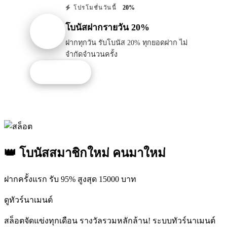
20%
โปรโมชั่นวันนี้
โบนัสฝากรายวัน 20%
ฝากทุกวัน รับโบนัส 20% ทุกยอดฝาก ไม่
จำกัดจำนวนครั้ง
รับโปรนี้
👑 โบนัสสมาชิกใหม่ คนมาใหม่
ฝากครั้งแรก รับ 95% สูงสุด 15000 บาท
ดูทัวร์นาเมนต์
สล็อตจัดแข่งทุกเดือน รางวัลรวมหลักล้าน! ระบบทัวร์นาเมนต์