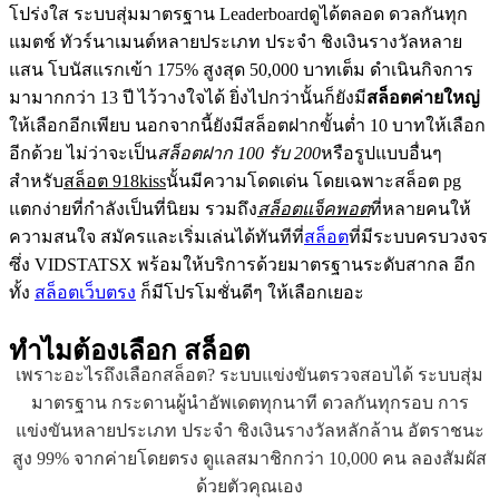
โปร่งใส ระบบสุ่มมาตรฐาน Leaderboardดูได้ตลอด ดวลกันทุก
แมตช์ ทัวร์นาเมนต์หลายประเภท ประจำ ชิงเงินรางวัลหลาย
แสน โบนัสแรกเข้า 175% สูงสุด 50,000 บาทเต็ม ดำเนินกิจการ
มามากกว่า 13 ปี ไว้วางใจได้ ยิ่งไปกว่านั้นก็ยังมี
สล็อตค่ายใหญ่
ให้เลือกอีกเพียบ นอกจากนี้ยังมีสล็อตฝากขั้นต่ำ 10 บาทให้เลือก
อีกด้วย ไม่ว่าจะเป็น
สล็อตฝาก 100 รับ 200
หรือรูปแบบอื่นๆ
สำหรับ
สล็อต 918kiss
นั้นมีความโดดเด่น โดยเฉพาะสล็อต pg
แตกง่ายที่กำลังเป็นที่นิยม รวมถึง
สล็อตแจ็คพอต
ที่หลายคนให้
ความสนใจ สมัครและเริ่มเล่นได้ทันทีที่
สล็อต
ที่มีระบบครบวงจร
ซึ่ง VIDSTATSX พร้อมให้บริการด้วยมาตรฐานระดับสากล อีก
ทั้ง
สล็อตเว็บตรง
ก็มีโปรโมชั่นดีๆ ให้เลือกเยอะ
ทำไมต้องเลือก
สล็อต
เพราะอะไรถึงเลือกสล็อต? ระบบแข่งขันตรวจสอบได้ ระบบสุ่ม
มาตรฐาน กระดานผู้นำอัพเดตทุกนาที ดวลกันทุกรอบ การ
แข่งขันหลายประเภท ประจำ ชิงเงินรางวัลหลักล้าน อัตราชนะ
สูง 99% จากค่ายโดยตรง ดูแลสมาชิกกว่า 10,000 คน ลองสัมผัส
ด้วยตัวคุณเอง