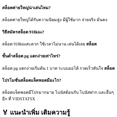
สล็อตค่ายใหญ่น่าเล่นไหม?
สล็อตค่ายใหญ่ได้รับความนิยมสูง มีผู้ใช้มาก จ่ายจริง มั่นคง
วิธีสมัครสล็อต 918kiss?
สล็อต 918kissสะดวก ใช้เวลาไม่นาน เล่นได้เลย
สล็อต
ขั้นต่ำสล็อต pg แตกง่ายเท่าไหร่?
สล็อต pg แตกง่ายเริ่มต้น 1 บาท ระบบออโต้ รวดเร็วทันใจ
สล็อต
โปรโมชั่นสล็อตแจ็คพอตมีอะไร?
สล็อตแจ็คพอตมีโปรมากมาย โบนัสต้อนรับ โบนัสฝาก และอื่นๆ
อีก ที่ VIDSTATSX
🏅 แนะนำเพิ่ม
เติมความรู้