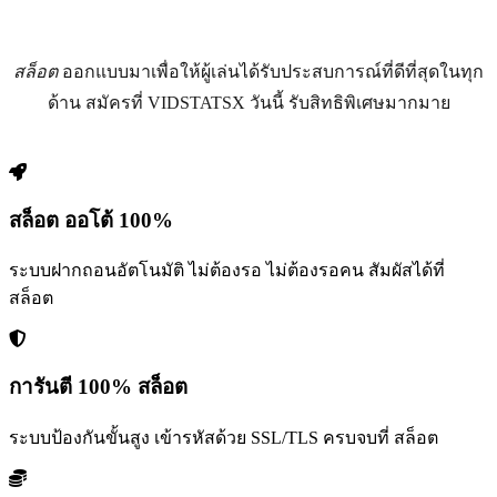
สล็อต
ออกแบบมาเพื่อให้ผู้เล่นได้รับประสบการณ์ที่ดีที่สุดในทุก
ด้าน สมัครที่ VIDSTATSX วันนี้ รับสิทธิพิเศษมากมาย
สล็อต ออโต้ 100%
ระบบฝากถอนอัตโนมัติ ไม่ต้องรอ ไม่ต้องรอคน สัมผัสได้ที่
สล็อต
การันตี 100% สล็อต
ระบบป้องกันขั้นสูง เข้ารหัสด้วย SSL/TLS ครบจบที่ สล็อต