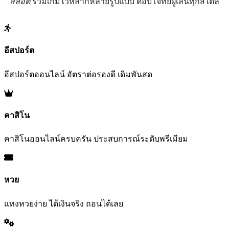
สล็อต
รวมเกมไว้หลากหลายรูปแบบ ตอบโจทย์ผู้เล่นทุกสไตล์
อีสปอร์ต
อีสปอร์ตออนไลน์ อัตราต่อรองดี เดิมพันสด
คาสิโน
คาสิโนออนไลน์ครบครัน ประสบการณ์ระดับพรีเมียม
หวย
แทงหวยง่าย ได้เงินจริง ถอนได้เลย