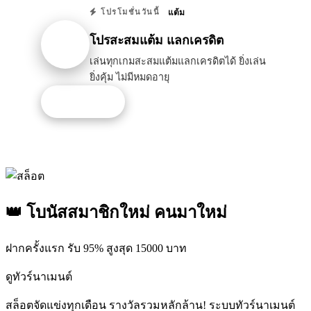
แต้ม
โปรโมชั่นวันนี้
โปรสะสมแต้ม แลกเครดิต
เล่นทุกเกมสะสมแต้มแลกเครดิตได้ ยิ่งเล่น
ยิ่งคุ้ม ไม่มีหมดอายุ
รับโปรนี้
👑 โบนัสสมาชิกใหม่ คนมาใหม่
ฝากครั้งแรก รับ 95% สูงสุด 15000 บาท
ดูทัวร์นาเมนต์
สล็อตจัดแข่งทุกเดือน รางวัลรวมหลักล้าน! ระบบทัวร์นาเมนต์