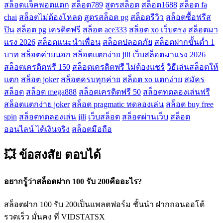
สล็อตแจ็คพอตแตก
สล็อต789
สูตรสล็อต
สล็อต1688
สล็อต fa
chai
สล็อตไม่ต้องโหลด
สูตรสล็อต pg
สล็อตรีวิว
สล็อตซื้อฟรีส
ปิน
สล็อต pg เครดิตฟรี
สล็อต ace333
สล็อต xo เว็บตรง
สล็อตมา
แรง 2026
สล็อตแนะนำเพื่อน
สล็อตปลอดภัย
สล็อตฝากขั้นต่ำ 1
บาท
สล็อตค่ายนอก
สล็อตแตกง่าย jili
เว็บสล็อตมาแรง 2026
สล็อตเครดิตฟรี 150
สล็อตเครดิตฟรี ไม่ต้องแชร์
วิธีเล่นสล็อตให้
แตก
สล็อต joker
สล็อตครบทุกค่าย
สล็อต xo แตกง่าย
สมัคร
สล็อต
สล็อต mega888
สล็อตเครดิตฟรี 50
สล็อตทดลองเล่นฟรี
สล็อตแตกง่าย joker
สล็อต pragmatic ทดลองเล่น
สล็อต buy free
spin
สล็อตทดลองเล่น jili
เว็บสล็อต
สล็อตผ่านเว็บ
สล็อต
ออนไลน์ ได้เงินจริง
สล็อตมือถือ
💥 ข้อสงสัย
ตอบได้
อยากรู้ว่าสล็อตฝาก 100 รับ 200คืออะไร?
สล็อตฝาก 100 รับ 200เป็นแพลตฟอร์ม ชั้นนำ ฝากถอนออโต้
รวดเร็ว มั่นคง ที่ VIDSTATSX