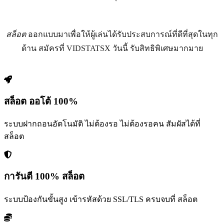
สล็อต
ออกแบบมาเพื่อให้ผู้เล่นได้รับประสบการณ์ที่ดีที่สุดในทุก
ด้าน สมัครที่ VIDSTATSX วันนี้ รับสิทธิพิเศษมากมาย
สล็อต ออโต้ 100%
ระบบฝากถอนอัตโนมัติ ไม่ต้องรอ ไม่ต้องรอคน สัมผัสได้ที่
สล็อต
การันตี 100% สล็อต
ระบบป้องกันขั้นสูง เข้ารหัสด้วย SSL/TLS ครบจบที่ สล็อต