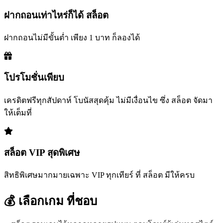
ฝากถอนเท่าไหร่ก็ได้ สล็อต
ฝากถอนไม่มีขั้นต่ำ เพียง 1 บาท ก็ลองได้
โปรโมชั่นเพียบ
เครดิตฟรีทุกสัปดาห์ โบนัสสุดคุ้ม ไม่มีเงื่อนไข ซึ่ง สล็อต จัดมา
ให้เต็มที่
สล็อต VIP สุดพิเศษ
สิทธิพิเศษมากมายเฉพาะ VIP ทุกเทียร์ ที่ สล็อต มีให้ครบ
💰 เลือกเกม
ที่ชอบ