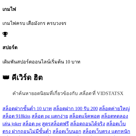
เกมไพ่
เกมไพ่ครบ เสือมังกร ครบวงจร
สปอร์ต
เดิมพันสปอร์ตออนไลน์เริ่มต้น 10 บาท
👑 คีเวิร์ด
ฮิต
คำค้นหายอดนิยมที่เกี่ยวข้องกับ
สล็อต
ที่ VIDSTATSX
สล็อตฝากขั้นต่ำ 10 บาท
สล็อตฝาก 100 รับ 200
สล็อตค่ายใหญ่
สล็อต 918kiss
สล็อต pg แตกง่าย
สล็อตแจ็คพอต
สล็อตทดลอง
เล่น joker
สล็อต pg
สูตรสล็อตฟรี
สล็อตถอนได้จริง
สล็อตเว็บ
ตรง ฝากถอนไม่มีขั้นต่ำ
สล็อตเว็บนอก
สล็อตเว็บตรง แตกหนัก