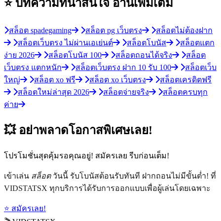
⭐ บทความที่น่าสนใจ
อ่านเพิ่มเติม
สล็อต spadegaming
สล็อต pg เว็บตรง
สล็อตไม่ต้องฝาก
สล็อตเว็บตรง ไม่ผ่านเอเย่นต์
สล็อตโบนัส
สล็อตแตก
ง่าย 2026
สล็อตโบนัส 100
สล็อตถอนได้จริง
สล็อต
เว็บตรง แตกหนัก
สล็อตเว็บตรง ฝาก 10 รับ 100
สล็อตเว็บ
ใหญ่
สล็อต xo ฟรี
สล็อต xo เว็บตรง
สล็อตเครดิตฟรี
สล็อตใหม่ล่าสุด 2026
สล็อตจ่ายจริง
สล็อตครบทุก
ค่าย
💥 อย่าพลาดโอกาสพิเศษเลย!
โปรโมชั่นสุดคุ้มรอคุณอยู่! สมัครเลย รีบก่อนเต็ม!
เข้าเล่น
สล็อต
วันนี้ รับโบนัสต้อนรับทันที ฝากถอนไม่มีขั้นต่ำ! ที่
VIDSTATSX ทุกบริการได้รับการออกแบบเพื่อผู้เล่นโดยเฉพาะ
⭐ สมัครเลย!