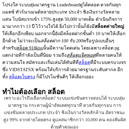
โปร่งใส ระบบสุ่มมาตรฐาน Leaderboardดูได้ตลอด ดวลกันทุก
แมตช์ ทัวร์นาเมนต์หลายประเภท ประจำ ชิงเงินรางวัลหลาย
แสน โบนัสแรกเข้า 175% สูงสุด 50,000 บาทเต็ม ดำเนินกิจการ
มามากกว่า 13 ปี ไว้วางใจได้ ยิ่งไปกว่านั้นก็ยังมี
สล็อตค่ายใหญ่
ให้เลือกอีกเพียบ นอกจากนี้ยังมีสล็อตฝากขั้นต่ำ 10 บาทให้เลือก
อีกด้วย ไม่ว่าจะเป็น
สล็อตฝาก 100 รับ 200
หรือรูปแบบอื่นๆ
สำหรับ
สล็อต 918kiss
นั้นมีความโดดเด่น โดยเฉพาะสล็อต pg
แตกง่ายที่กำลังเป็นที่นิยม รวมถึง
สล็อตแจ็คพอต
ที่หลายคนให้
ความสนใจ สมัครและเริ่มเล่นได้ทันทีที่
สล็อต
ที่มีระบบครบวงจร
ซึ่ง VIDSTATSX พร้อมให้บริการด้วยมาตรฐานระดับสากล อีก
ทั้ง
สล็อตเว็บตรง
ก็มีโปรโมชั่นดีๆ ให้เลือกเยอะ
ทำไมต้องเลือก
สล็อต
เพราะอะไรถึงเลือกสล็อต? ระบบแข่งขันตรวจสอบได้ ระบบสุ่ม
มาตรฐาน กระดานผู้นำอัพเดตทุกนาที ดวลกันทุกรอบ การ
แข่งขันหลายประเภท ประจำ ชิงเงินรางวัลหลักล้าน อัตราชนะ
สูง 99% จากค่ายโดยตรง ดูแลสมาชิกกว่า 10,000 คน ลองสัมผัส
ด้วยตัวคุณเอง