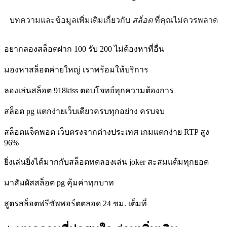
บทความและข้อมูลเพิ่มเติมเกี่ยวกับ
สล็อต
ที่คุณไม่ควรพลาด
อยากลองสล็อตฝาก 100 รับ 200 ไม่ต้องหาที่อื่น
มองหาสล็อตค่ายใหญ่ เราพร้อมให้บริการ
ลองเล่นสล็อต 918kiss ตอบโจทย์ทุกความต้องการ
สล็อต pg แตกง่ายเว็บเดียวครบทุกอย่าง ครบจบ
สล็อตแจ็คพอต เว็บตรงจากต่างประเทศ เกมแตกง่าย RTP สูง
96%
ยิ่งเล่นยิ่งได้มากกับสล็อตทดลองเล่น joker สะสมแต้มทุกยอด
มาสัมผัสสล็อต pg คุ้มค่าทุกบาท
สูตรสล็อตฟรีซัพพอร์ตตลอด 24 ชม. เต็มที่