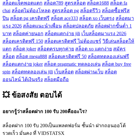
สล็อตแจ็คพอตแตก
สล็อต789
สูตรสล็อต
สล็อต1688
สล็อต fa
chai
สล็อตไม่ต้องโหลด
สูตรสล็อต pg
สล็อตรีวิว
สล็อตซื้อฟรีส
ปิน
สล็อต pg เครดิตฟรี
สล็อต ace333
สล็อต xo เว็บตรง
สล็อตมา
แรง 2026
สล็อตแนะนำเพื่อน
สล็อตปลอดภัย
สล็อตฝากขั้นต่ำ 1
บาท
สล็อตค่ายนอก
สล็อตแตกง่าย jili
เว็บสล็อตมาแรง 2026
สล็อตเครดิตฟรี 150
สล็อตเครดิตฟรี ไม่ต้องแชร์
วิธีเล่นสล็อตให้
แตก
สล็อต joker
สล็อตครบทุกค่าย
สล็อต xo แตกง่าย
สมัคร
สล็อต
สล็อต mega888
สล็อตเครดิตฟรี 50
สล็อตทดลองเล่นฟรี
สล็อตแตกง่าย joker
สล็อต pragmatic ทดลองเล่น
สล็อต buy free
spin
สล็อตทดลองเล่น jili
เว็บสล็อต
สล็อตผ่านเว็บ
สล็อต
ออนไลน์ ได้เงินจริง
สล็อตมือถือ
💥 ข้อสงสัย
ตอบได้
อยากรู้ว่าสล็อตฝาก 100 รับ 200คืออะไร?
สล็อตฝาก 100 รับ 200เป็นแพลตฟอร์ม ชั้นนำ ฝากถอนออโต้
รวดเร็ว มั่นคง ที่ VIDSTATSX