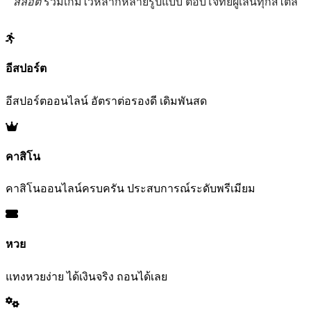
สล็อต
รวมเกมไว้หลากหลายรูปแบบ ตอบโจทย์ผู้เล่นทุกสไตล์
อีสปอร์ต
อีสปอร์ตออนไลน์ อัตราต่อรองดี เดิมพันสด
คาสิโน
คาสิโนออนไลน์ครบครัน ประสบการณ์ระดับพรีเมียม
หวย
แทงหวยง่าย ได้เงินจริง ถอนได้เลย