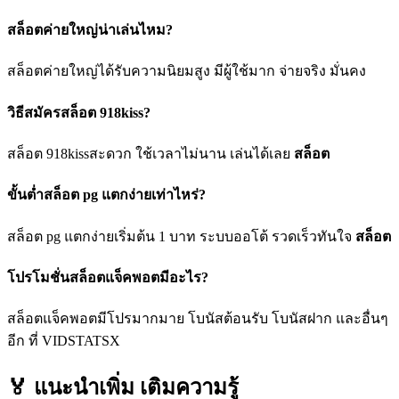
สล็อตค่ายใหญ่น่าเล่นไหม?
สล็อตค่ายใหญ่ได้รับความนิยมสูง มีผู้ใช้มาก จ่ายจริง มั่นคง
วิธีสมัครสล็อต 918kiss?
สล็อต 918kissสะดวก ใช้เวลาไม่นาน เล่นได้เลย
สล็อต
ขั้นต่ำสล็อต pg แตกง่ายเท่าไหร่?
สล็อต pg แตกง่ายเริ่มต้น 1 บาท ระบบออโต้ รวดเร็วทันใจ
สล็อต
โปรโมชั่นสล็อตแจ็คพอตมีอะไร?
สล็อตแจ็คพอตมีโปรมากมาย โบนัสต้อนรับ โบนัสฝาก และอื่นๆ
อีก ที่ VIDSTATSX
🏅 แนะนำเพิ่ม
เติมความรู้