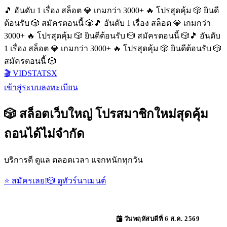
🎵 อันดับ 1 เรื่อง สล็อต 💎 เกมกว่า 3000+ 🔥 โปรสุดคุ้ม 🎲 ยินดี
ต้อนรับ 🎲 สมัครตอนนี้ 🎲
🎵 อันดับ 1 เรื่อง สล็อต 💎 เกมกว่า
3000+ 🔥 โปรสุดคุ้ม 🎲 ยินดีต้อนรับ 🎲 สมัครตอนนี้ 🎲
🎵 อันดับ
1 เรื่อง สล็อต 💎 เกมกว่า 3000+ 🔥 โปรสุดคุ้ม 🎲 ยินดีต้อนรับ 🎲
สมัครตอนนี้ 🎲
🎬 VIDSTATSX
เข้าสู่ระบบ
ลงทะเบียน
🎲 สล็อตเว็บใหญ่ โปรสมาชิกใหม่สุดคุ้ม
ถอนได้ไม่จำกัด
บริการดี ดูแล ตลอดเวลา แจกหนักทุกวัน
⭐ สมัครเลย!
🎲 ดูทัวร์นาเมนต์
วันพฤหัสบดีที่ 6 ส.ค. 2569