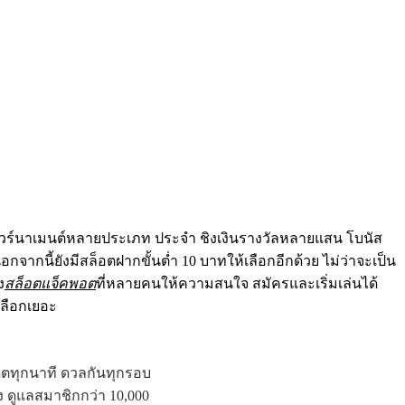
 ทัวร์นาเมนต์หลายประเภท ประจำ ชิงเงินรางวัลหลายแสน โบนัส
นอกจากนี้ยังมีสล็อตฝากขั้นต่ำ 10 บาทให้เลือกอีกด้วย ไม่ว่าจะเป็น
ง
สล็อตแจ็คพอต
ที่หลายคนให้ความสนใจ สมัครและเริ่มเล่นได้
เลือกเยอะ
ดตทุกนาที ดวลกันทุกรอบ
 ดูแลสมาชิกกว่า 10,000