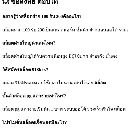
💥 ข้อสงสัย
ตอบได้
อยากรู้ว่าสล็อตฝาก 100 รับ 200คืออะไร?
สล็อตฝาก 100 รับ 200เป็นแพลตฟอร์ม ชั้นนำ ฝากถอนออโต้ รวดเร
สล็อตค่ายใหญ่น่าเล่นไหม?
สล็อตค่ายใหญ่ได้รับความนิยมสูง มีผู้ใช้มาก จ่ายจริง มั่นคง
วิธีสมัครสล็อต 918kiss?
สล็อต 918kissสะดวก ใช้เวลาไม่นาน เล่นได้เลย
สล็อต
ขั้นต่ำสล็อต pg แตกง่ายเท่าไหร่?
สล็อต pg แตกง่ายเริ่มต้น 1 บาท ระบบออโต้ รวดเร็วทันใจ
สล็อต
โปรโมชั่นสล็อตแจ็คพอตมีอะไร?