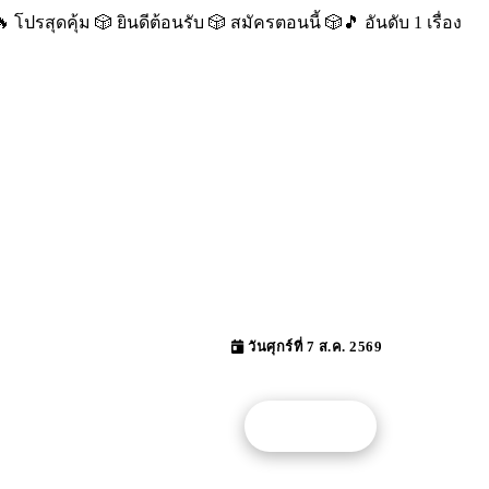
🔥 โปรสุดคุ้ม 🎲 ยินดีต้อนรับ 🎲 สมัครตอนนี้ 🎲
🎵 อันดับ 1 เรื่อง
วันศุกร์ที่ 7 ส.ค. 2569
รับโปรนี้