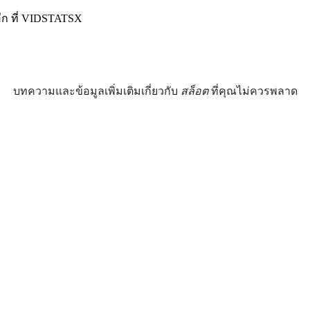
ีก ที่ VIDSTATSX
บทความและข้อมูลเพิ่มเติมเกี่ยวกับ
สล็อต
ที่คุณไม่ควรพลาด