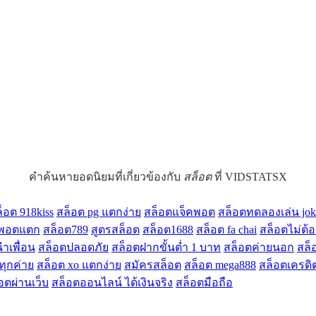
คำค้นหายอดนิยมที่เกี่ยวข้องกับ
สล็อต
ที่ VIDSTATSX
็อต 918kiss
สล็อต pg แตกง่าย
สล็อตแจ็คพอต
สล็อตทดลองเล่น jok
คพอตแตก
สล็อต789
สูตรสล็อต
สล็อต1688
สล็อต fa chai
สล็อตไม่ต้
ำเพื่อน
สล็อตปลอดภัย
สล็อตฝากขั้นต่ำ 1 บาท
สล็อตค่ายนอก
สล็
ุกค่าย
สล็อต xo แตกง่าย
สมัครสล็อต
สล็อต mega888
สล็อตเครดิต
อตผ่านเว็บ
สล็อตออนไลน์ ได้เงินจริง
สล็อตมือถือ