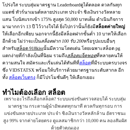
โปร่งใส ระบบสุ่มมาตรฐาน Leaderboardดูได้ตลอด ดวลกันทุก
แมตช์ ทัวร์นาเมนต์หลายประเภท ประจำ ชิงเงินรางวัลหลาย
แสน โบนัสแรกเข้า 175% สูงสุด 50,000 บาทเต็ม ดำเนินกิจการ
มามากกว่า 13 ปี ไว้วางใจได้ ยิ่งไปกว่านั้นก็ยังมี
สล็อตค่ายใหญ่
ให้เลือกอีกเพียบ นอกจากนี้ยังมีสล็อตฝากขั้นต่ำ 10 บาทให้เลือก
อีกด้วย ไม่ว่าจะเป็น
สล็อตฝาก 100 รับ 200
หรือรูปแบบอื่นๆ
สำหรับ
สล็อต 918kiss
นั้นมีความโดดเด่น โดยเฉพาะสล็อต pg
แตกง่ายที่กำลังเป็นที่นิยม รวมถึง
สล็อตแจ็คพอต
ที่หลายคนให้
ความสนใจ สมัครและเริ่มเล่นได้ทันทีที่
สล็อต
ที่มีระบบครบวงจร
ซึ่ง VIDSTATSX พร้อมให้บริการด้วยมาตรฐานระดับสากล อีก
ทั้ง
สล็อตเว็บตรง
ก็มีโปรโมชั่นดีๆ ให้เลือกเยอะ
ทำไมต้องเลือก
สล็อต
เพราะอะไรถึงเลือกสล็อต? ระบบแข่งขันตรวจสอบได้ ระบบสุ่ม
มาตรฐาน กระดานผู้นำอัพเดตทุกนาที ดวลกันทุกรอบ การ
แข่งขันหลายประเภท ประจำ ชิงเงินรางวัลหลักล้าน อัตราชนะ
สูง 99% จากค่ายโดยตรง ดูแลสมาชิกกว่า 10,000 คน ลองสัมผัส
ด้วยตัวคุณเอง