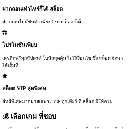
ฝากถอนเท่าไหร่ก็ได้ สล็อต
ฝากถอนไม่มีขั้นต่ำ เพียง 1 บาท ก็ลองได้
โปรโมชั่นเพียบ
เครดิตฟรีทุกสัปดาห์ โบนัสสุดคุ้ม ไม่มีเงื่อนไข ซึ่ง สล็อต จัดมา
ให้เต็มที่
สล็อต VIP สุดพิเศษ
สิทธิพิเศษมากมายเฉพาะ VIP ทุกเทียร์ ที่ สล็อต มีให้ครบ
💰 เลือกเกม
ที่ชอบ