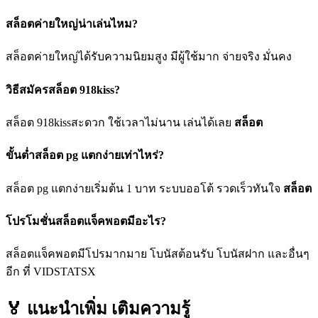
สล็อตค่ายใหญ่น่าเล่นไหม?
สล็อตค่ายใหญ่ได้รับความนิยมสูง มีผู้ใช้มาก จ่ายจริง มั่นคง
วิธีสมัครสล็อต 918kiss?
สล็อต 918kissสะดวก ใช้เวลาไม่นาน เล่นได้เลย
สล็อต
ขั้นต่ำสล็อต pg แตกง่ายเท่าไหร่?
สล็อต pg แตกง่ายเริ่มต้น 1 บาท ระบบออโต้ รวดเร็วทันใจ
สล็อต
โปรโมชั่นสล็อตแจ็คพอตมีอะไร?
สล็อตแจ็คพอตมีโปรมากมาย โบนัสต้อนรับ โบนัสฝาก และอื่นๆ
อีก ที่ VIDSTATSX
🏅 แนะนำเพิ่ม
เติมความรู้