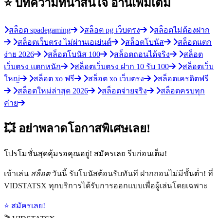
⭐ บทความที่น่าสนใจ
อ่านเพิ่มเติม
สล็อต spadegaming
สล็อต pg เว็บตรง
สล็อตไม่ต้องฝาก
สล็อตเว็บตรง ไม่ผ่านเอเย่นต์
สล็อตโบนัส
สล็อตแตก
ง่าย 2026
สล็อตโบนัส 100
สล็อตถอนได้จริง
สล็อต
เว็บตรง แตกหนัก
สล็อตเว็บตรง ฝาก 10 รับ 100
สล็อตเว็บ
ใหญ่
สล็อต xo ฟรี
สล็อต xo เว็บตรง
สล็อตเครดิตฟรี
สล็อตใหม่ล่าสุด 2026
สล็อตจ่ายจริง
สล็อตครบทุก
ค่าย
💥 อย่าพลาดโอกาสพิเศษเลย!
โปรโมชั่นสุดคุ้มรอคุณอยู่! สมัครเลย รีบก่อนเต็ม!
เข้าเล่น
สล็อต
วันนี้ รับโบนัสต้อนรับทันที ฝากถอนไม่มีขั้นต่ำ! ที่
VIDSTATSX ทุกบริการได้รับการออกแบบเพื่อผู้เล่นโดยเฉพาะ
⭐ สมัครเลย!