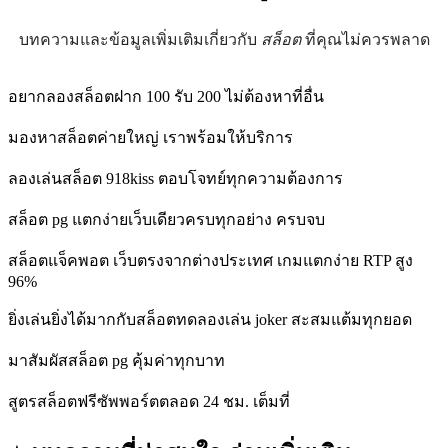
บทความและข้อมูลเพิ่มเติมเกี่ยวกับ
สล็อต
ที่คุณไม่ควรพลาด
อยากลองสล็อตฝาก 100 รับ 200 ไม่ต้องหาที่อื่น
มองหาสล็อตค่ายใหญ่ เราพร้อมให้บริการ
ลองเล่นสล็อต 918kiss ตอบโจทย์ทุกความต้องการ
สล็อต pg แตกง่ายเว็บเดียวครบทุกอย่าง ครบจบ
สล็อตแจ็คพอต เว็บตรงจากต่างประเทศ เกมแตกง่าย RTP สูง
96%
ยิ่งเล่นยิ่งได้มากกับสล็อตทดลองเล่น joker สะสมแต้มทุกยอด
มาสัมผัสสล็อต pg คุ้มค่าทุกบาท
สูตรสล็อตฟรีซัพพอร์ตตลอด 24 ชม. เต็มที่