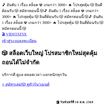
🎵 อันดับ 1 เรื่อง สล็อต 💎 เกมกว่า 3000+ 🔥 โปรสุดคุ้ม 🎲 ยินดี
ต้อนรับ 🎲 สมัครตอนนี้ 🎲
🎵 อันดับ 1 เรื่อง สล็อต 💎 เกมกว่า
3000+ 🔥 โปรสุดคุ้ม 🎲 ยินดีต้อนรับ 🎲 สมัครตอนนี้ 🎲
🎵 อันดับ
1 เรื่อง สล็อต 💎 เกมกว่า 3000+ 🔥 โปรสุดคุ้ม 🎲 ยินดีต้อนรับ 🎲
สมัครตอนนี้ 🎲
🎬 VIDSTATSX
เข้าสู่ระบบ
ลงทะเบียน
🎲 สล็อตเว็บใหญ่ โปรสมาชิกใหม่สุดคุ้ม
ถอนได้ไม่จำกัด
บริการดี ดูแล ตลอดเวลา แจกหนักทุกวัน
⭐ สมัครเลย!
🎲 ดูทัวร์นาเมนต์
วันจันทร์ที่ 10 ส.ค. 2569