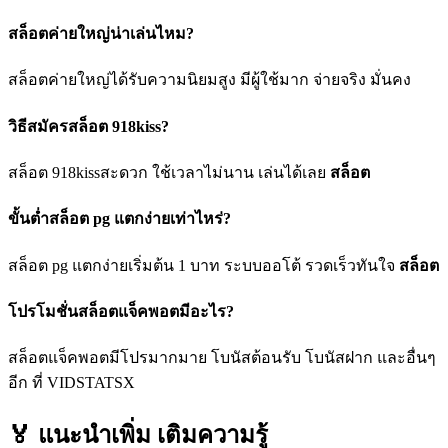
สล็อตค่ายใหญ่น่าเล่นไหม?
สล็อตค่ายใหญ่ได้รับความนิยมสูง มีผู้ใช้มาก จ่ายจริง มั่นคง
วิธีสมัครสล็อต 918kiss?
สล็อต 918kissสะดวก ใช้เวลาไม่นาน เล่นได้เลย
สล็อต
ขั้นต่ำสล็อต pg แตกง่ายเท่าไหร่?
สล็อต pg แตกง่ายเริ่มต้น 1 บาท ระบบออโต้ รวดเร็วทันใจ
สล็อต
โปรโมชั่นสล็อตแจ็คพอตมีอะไร?
สล็อตแจ็คพอตมีโปรมากมาย โบนัสต้อนรับ โบนัสฝาก และอื่นๆ
อีก ที่ VIDSTATSX
🏅 แนะนำเพิ่ม
เติมความรู้