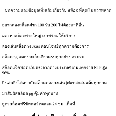
บทความและข้อมูลเพิ่มเติมเกี่ยวกับ
สล็อต
ที่คุณไม่ควรพลาด
อยากลองสล็อตฝาก 100 รับ 200 ไม่ต้องหาที่อื่น
มองหาสล็อตค่ายใหญ่ เราพร้อมให้บริการ
ลองเล่นสล็อต 918kiss ตอบโจทย์ทุกความต้องการ
สล็อต pg แตกง่ายเว็บเดียวครบทุกอย่าง ครบจบ
สล็อตแจ็คพอต เว็บตรงจากต่างประเทศ เกมแตกง่าย RTP สูง
96%
ยิ่งเล่นยิ่งได้มากกับสล็อตทดลองเล่น joker สะสมแต้มทุกยอด
มาสัมผัสสล็อต pg คุ้มค่าทุกบาท
สูตรสล็อตฟรีซัพพอร์ตตลอด 24 ชม. เต็มที่