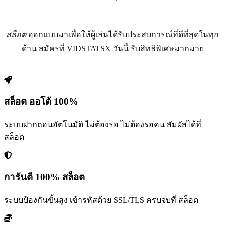
สล็อต
ออกแบบมาเพื่อให้ผู้เล่นได้รับประสบการณ์ที่ดีที่สุดในทุก
ด้าน สมัครที่ VIDSTATSX วันนี้ รับสิทธิพิเศษมากมาย
สล็อต ออโต้ 100%
ระบบฝากถอนอัตโนมัติ ไม่ต้องรอ ไม่ต้องรอคน สัมผัสได้ที่
สล็อต
การันตี 100% สล็อต
ระบบป้องกันขั้นสูง เข้ารหัสด้วย SSL/TLS ครบจบที่ สล็อต