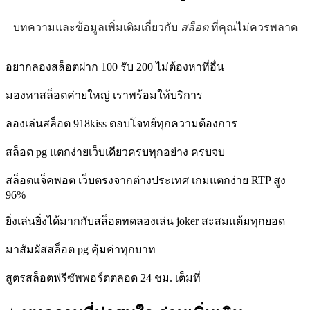
บทความและข้อมูลเพิ่มเติมเกี่ยวกับ
สล็อต
ที่คุณไม่ควรพลาด
อยากลองสล็อตฝาก 100 รับ 200 ไม่ต้องหาที่อื่น
มองหาสล็อตค่ายใหญ่ เราพร้อมให้บริการ
ลองเล่นสล็อต 918kiss ตอบโจทย์ทุกความต้องการ
สล็อต pg แตกง่ายเว็บเดียวครบทุกอย่าง ครบจบ
สล็อตแจ็คพอต เว็บตรงจากต่างประเทศ เกมแตกง่าย RTP สูง
96%
ยิ่งเล่นยิ่งได้มากกับสล็อตทดลองเล่น joker สะสมแต้มทุกยอด
มาสัมผัสสล็อต pg คุ้มค่าทุกบาท
สูตรสล็อตฟรีซัพพอร์ตตลอด 24 ชม. เต็มที่