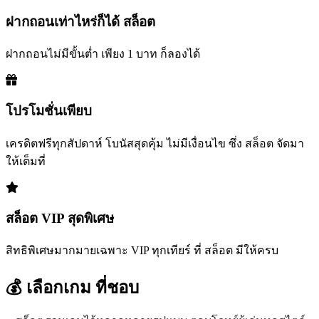
ฝากถอนเท่าไหร่ก็ได้ สล็อต
ฝากถอนไม่มีขั้นต่ำ เพียง 1 บาท ก็ลองได้
โปรโมชั่นเพียบ
เครดิตฟรีทุกสัปดาห์ โบนัสสุดคุ้ม ไม่มีเงื่อนไข ซึ่ง สล็อต จัดมา
ให้เต็มที่
สล็อต VIP สุดพิเศษ
สิทธิพิเศษมากมายเฉพาะ VIP ทุกเทียร์ ที่ สล็อต มีให้ครบ
💰 เลือกเกม
ที่ชอบ