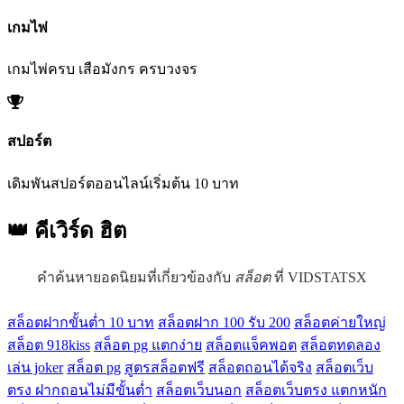
เกมไพ่
เกมไพ่ครบ เสือมังกร ครบวงจร
สปอร์ต
เดิมพันสปอร์ตออนไลน์เริ่มต้น 10 บาท
👑 คีเวิร์ด
ฮิต
คำค้นหายอดนิยมที่เกี่ยวข้องกับ
สล็อต
ที่ VIDSTATSX
สล็อตฝากขั้นต่ำ 10 บาท
สล็อตฝาก 100 รับ 200
สล็อตค่ายใหญ่
สล็อต 918kiss
สล็อต pg แตกง่าย
สล็อตแจ็คพอต
สล็อตทดลอง
เล่น joker
สล็อต pg
สูตรสล็อตฟรี
สล็อตถอนได้จริง
สล็อตเว็บ
ตรง ฝากถอนไม่มีขั้นต่ำ
สล็อตเว็บนอก
สล็อตเว็บตรง แตกหนัก