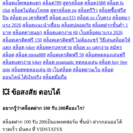
สล็อตแจ็คพอตแตก
สล็อต789
สูตรสล็อต
สล็อต1688
สล็อต fa
chai
สล็อตไม่ต้องโหลด
สูตรสล็อต pg
สล็อตรีวิว
สล็อตซื้อฟรีส
ปิน
สล็อต pg เครดิตฟรี
สล็อต ace333
สล็อต xo เว็บตรง
สล็อตมา
แรง 2026
สล็อตแนะนำเพื่อน
สล็อตปลอดภัย
สล็อตฝากขั้นต่ำ 1
บาท
สล็อตค่ายนอก
สล็อตแตกง่าย jili
เว็บสล็อตมาแรง 2026
สล็อตเครดิตฟรี 150
สล็อตเครดิตฟรี ไม่ต้องแชร์
วิธีเล่นสล็อตให้
แตก
สล็อต joker
สล็อตครบทุกค่าย
สล็อต xo แตกง่าย
สมัคร
สล็อต
สล็อต mega888
สล็อตเครดิตฟรี 50
สล็อตทดลองเล่นฟรี
สล็อตแตกง่าย joker
สล็อต pragmatic ทดลองเล่น
สล็อต buy free
spin
สล็อตทดลองเล่น jili
เว็บสล็อต
สล็อตผ่านเว็บ
สล็อต
ออนไลน์ ได้เงินจริง
สล็อตมือถือ
💥 ข้อสงสัย
ตอบได้
อยากรู้ว่าสล็อตฝาก 100 รับ 200คืออะไร?
สล็อตฝาก 100 รับ 200เป็นแพลตฟอร์ม ชั้นนำ ฝากถอนออโต้
รวดเร็ว มั่นคง ที่ VIDSTATSX