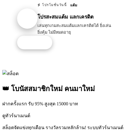
แต้ม
โปรโมชั่นวันนี้
โปรสะสมแต้ม แลกเครดิต
เล่นทุกเกมสะสมแต้มแลกเครดิตได้ ยิ่งเล่น
ยิ่งคุ้ม ไม่มีหมดอายุ
รับโปรนี้
👑 โบนัสสมาชิกใหม่ คนมาใหม่
ฝากครั้งแรก รับ 95% สูงสุด 15000 บาท
ดูทัวร์นาเมนต์
สล็อตจัดแข่งทุกเดือน รางวัลรวมหลักล้าน! ระบบทัวร์นาเมนต์