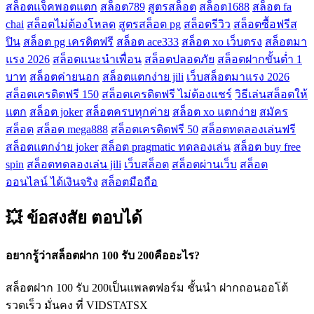
สล็อตแจ็คพอตแตก
สล็อต789
สูตรสล็อต
สล็อต1688
สล็อต fa
chai
สล็อตไม่ต้องโหลด
สูตรสล็อต pg
สล็อตรีวิว
สล็อตซื้อฟรีส
ปิน
สล็อต pg เครดิตฟรี
สล็อต ace333
สล็อต xo เว็บตรง
สล็อตมา
แรง 2026
สล็อตแนะนำเพื่อน
สล็อตปลอดภัย
สล็อตฝากขั้นต่ำ 1
บาท
สล็อตค่ายนอก
สล็อตแตกง่าย jili
เว็บสล็อตมาแรง 2026
สล็อตเครดิตฟรี 150
สล็อตเครดิตฟรี ไม่ต้องแชร์
วิธีเล่นสล็อตให้
แตก
สล็อต joker
สล็อตครบทุกค่าย
สล็อต xo แตกง่าย
สมัคร
สล็อต
สล็อต mega888
สล็อตเครดิตฟรี 50
สล็อตทดลองเล่นฟรี
สล็อตแตกง่าย joker
สล็อต pragmatic ทดลองเล่น
สล็อต buy free
spin
สล็อตทดลองเล่น jili
เว็บสล็อต
สล็อตผ่านเว็บ
สล็อต
ออนไลน์ ได้เงินจริง
สล็อตมือถือ
💥 ข้อสงสัย
ตอบได้
อยากรู้ว่าสล็อตฝาก 100 รับ 200คืออะไร?
สล็อตฝาก 100 รับ 200เป็นแพลตฟอร์ม ชั้นนำ ฝากถอนออโต้
รวดเร็ว มั่นคง ที่ VIDSTATSX