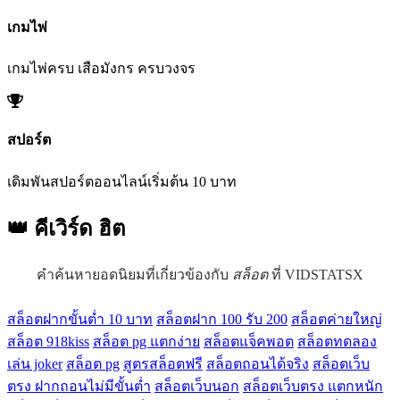
เกมไพ่
เกมไพ่ครบ เสือมังกร ครบวงจร
สปอร์ต
เดิมพันสปอร์ตออนไลน์เริ่มต้น 10 บาท
👑 คีเวิร์ด
ฮิต
คำค้นหายอดนิยมที่เกี่ยวข้องกับ
สล็อต
ที่ VIDSTATSX
สล็อตฝากขั้นต่ำ 10 บาท
สล็อตฝาก 100 รับ 200
สล็อตค่ายใหญ่
สล็อต 918kiss
สล็อต pg แตกง่าย
สล็อตแจ็คพอต
สล็อตทดลอง
เล่น joker
สล็อต pg
สูตรสล็อตฟรี
สล็อตถอนได้จริง
สล็อตเว็บ
ตรง ฝากถอนไม่มีขั้นต่ำ
สล็อตเว็บนอก
สล็อตเว็บตรง แตกหนัก