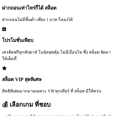
ฝากถอนเท่าไหร่ก็ได้ สล็อต
ฝากถอนไม่มีขั้นต่ำ เพียง 1 บาท ก็ลองได้
โปรโมชั่นเพียบ
เครดิตฟรีทุกสัปดาห์ โบนัสสุดคุ้ม ไม่มีเงื่อนไข ซึ่ง สล็อต จัดมา
ให้เต็มที่
สล็อต VIP สุดพิเศษ
สิทธิพิเศษมากมายเฉพาะ VIP ทุกเทียร์ ที่ สล็อต มีให้ครบ
💰 เลือกเกม
ที่ชอบ