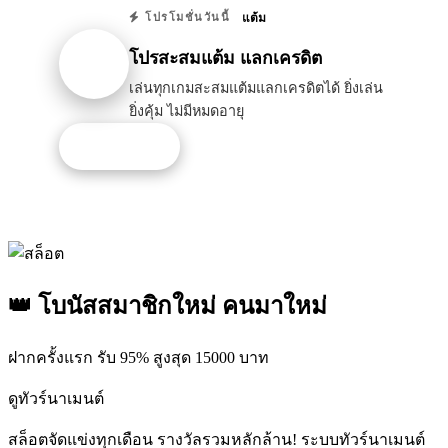
แต้ม
โปรโมชั่นวันนี้
โปรสะสมแต้ม แลกเครดิต
เล่นทุกเกมสะสมแต้มแลกเครดิตได้ ยิ่งเล่น
ยิ่งคุ้ม ไม่มีหมดอายุ
รับโปรนี้
👑 โบนัสสมาชิกใหม่ คนมาใหม่
ฝากครั้งแรก รับ 95% สูงสุด 15000 บาท
ดูทัวร์นาเมนต์
สล็อตจัดแข่งทุกเดือน รางวัลรวมหลักล้าน! ระบบทัวร์นาเมนต์