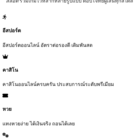
สล็อต
รวมเกมไว้หลากหลายรูปแบบ ตอบโจทย์ผู้เล่นทุกสไตล์
อีสปอร์ต
อีสปอร์ตออนไลน์ อัตราต่อรองดี เดิมพันสด
คาสิโน
คาสิโนออนไลน์ครบครัน ประสบการณ์ระดับพรีเมียม
หวย
แทงหวยง่าย ได้เงินจริง ถอนได้เลย