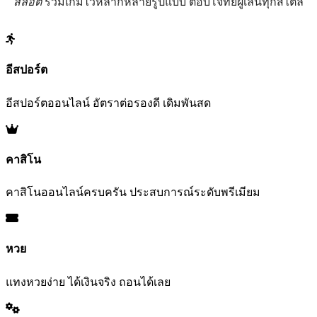
สล็อต
รวมเกมไว้หลากหลายรูปแบบ ตอบโจทย์ผู้เล่นทุกสไตล์
อีสปอร์ต
อีสปอร์ตออนไลน์ อัตราต่อรองดี เดิมพันสด
คาสิโน
คาสิโนออนไลน์ครบครัน ประสบการณ์ระดับพรีเมียม
หวย
แทงหวยง่าย ได้เงินจริง ถอนได้เลย