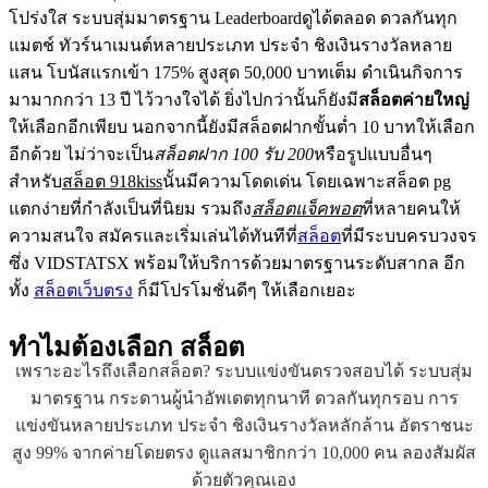
โปร่งใส ระบบสุ่มมาตรฐาน Leaderboardดูได้ตลอด ดวลกันทุก
แมตช์ ทัวร์นาเมนต์หลายประเภท ประจำ ชิงเงินรางวัลหลาย
แสน โบนัสแรกเข้า 175% สูงสุด 50,000 บาทเต็ม ดำเนินกิจการ
มามากกว่า 13 ปี ไว้วางใจได้ ยิ่งไปกว่านั้นก็ยังมี
สล็อตค่ายใหญ่
ให้เลือกอีกเพียบ นอกจากนี้ยังมีสล็อตฝากขั้นต่ำ 10 บาทให้เลือก
อีกด้วย ไม่ว่าจะเป็น
สล็อตฝาก 100 รับ 200
หรือรูปแบบอื่นๆ
สำหรับ
สล็อต 918kiss
นั้นมีความโดดเด่น โดยเฉพาะสล็อต pg
แตกง่ายที่กำลังเป็นที่นิยม รวมถึง
สล็อตแจ็คพอต
ที่หลายคนให้
ความสนใจ สมัครและเริ่มเล่นได้ทันทีที่
สล็อต
ที่มีระบบครบวงจร
ซึ่ง VIDSTATSX พร้อมให้บริการด้วยมาตรฐานระดับสากล อีก
ทั้ง
สล็อตเว็บตรง
ก็มีโปรโมชั่นดีๆ ให้เลือกเยอะ
ทำไมต้องเลือก
สล็อต
เพราะอะไรถึงเลือกสล็อต? ระบบแข่งขันตรวจสอบได้ ระบบสุ่ม
มาตรฐาน กระดานผู้นำอัพเดตทุกนาที ดวลกันทุกรอบ การ
แข่งขันหลายประเภท ประจำ ชิงเงินรางวัลหลักล้าน อัตราชนะ
สูง 99% จากค่ายโดยตรง ดูแลสมาชิกกว่า 10,000 คน ลองสัมผัส
ด้วยตัวคุณเอง