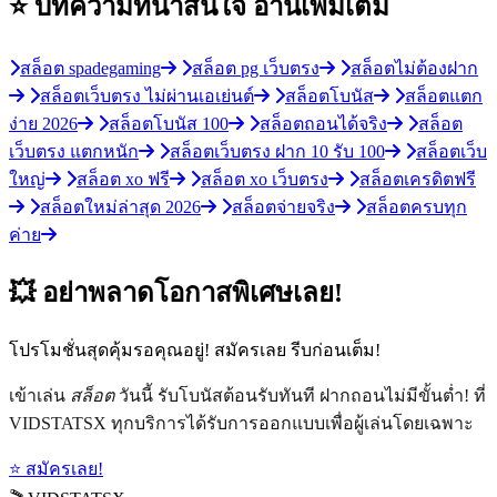
⭐ บทความที่น่าสนใจ
อ่านเพิ่มเติม
สล็อต spadegaming
สล็อต pg เว็บตรง
สล็อตไม่ต้องฝาก
สล็อตเว็บตรง ไม่ผ่านเอเย่นต์
สล็อตโบนัส
สล็อตแตก
ง่าย 2026
สล็อตโบนัส 100
สล็อตถอนได้จริง
สล็อต
เว็บตรง แตกหนัก
สล็อตเว็บตรง ฝาก 10 รับ 100
สล็อตเว็บ
ใหญ่
สล็อต xo ฟรี
สล็อต xo เว็บตรง
สล็อตเครดิตฟรี
สล็อตใหม่ล่าสุด 2026
สล็อตจ่ายจริง
สล็อตครบทุก
ค่าย
💥 อย่าพลาดโอกาสพิเศษเลย!
โปรโมชั่นสุดคุ้มรอคุณอยู่! สมัครเลย รีบก่อนเต็ม!
เข้าเล่น
สล็อต
วันนี้ รับโบนัสต้อนรับทันที ฝากถอนไม่มีขั้นต่ำ! ที่
VIDSTATSX ทุกบริการได้รับการออกแบบเพื่อผู้เล่นโดยเฉพาะ
⭐ สมัครเลย!