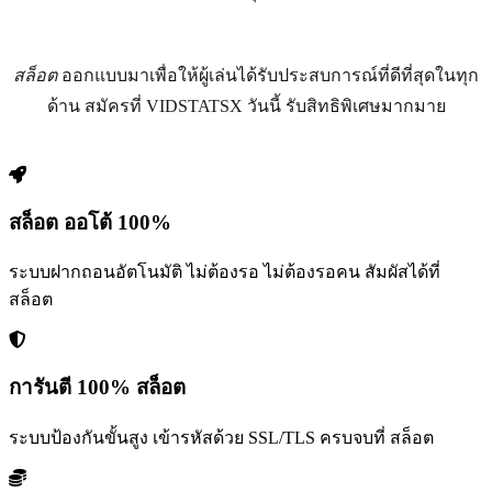
สล็อต
ออกแบบมาเพื่อให้ผู้เล่นได้รับประสบการณ์ที่ดีที่สุดในทุก
ด้าน สมัครที่ VIDSTATSX วันนี้ รับสิทธิพิเศษมากมาย
สล็อต ออโต้ 100%
ระบบฝากถอนอัตโนมัติ ไม่ต้องรอ ไม่ต้องรอคน สัมผัสได้ที่
สล็อต
การันตี 100% สล็อต
ระบบป้องกันขั้นสูง เข้ารหัสด้วย SSL/TLS ครบจบที่ สล็อต