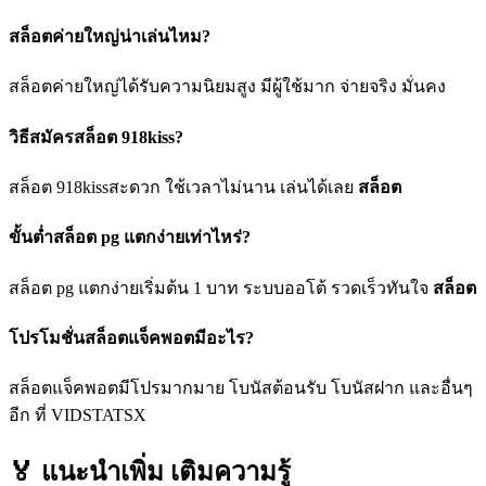
สล็อตค่ายใหญ่น่าเล่นไหม?
สล็อตค่ายใหญ่ได้รับความนิยมสูง มีผู้ใช้มาก จ่ายจริง มั่นคง
วิธีสมัครสล็อต 918kiss?
สล็อต 918kissสะดวก ใช้เวลาไม่นาน เล่นได้เลย
สล็อต
ขั้นต่ำสล็อต pg แตกง่ายเท่าไหร่?
สล็อต pg แตกง่ายเริ่มต้น 1 บาท ระบบออโต้ รวดเร็วทันใจ
สล็อต
โปรโมชั่นสล็อตแจ็คพอตมีอะไร?
สล็อตแจ็คพอตมีโปรมากมาย โบนัสต้อนรับ โบนัสฝาก และอื่นๆ
อีก ที่ VIDSTATSX
🏅 แนะนำเพิ่ม
เติมความรู้