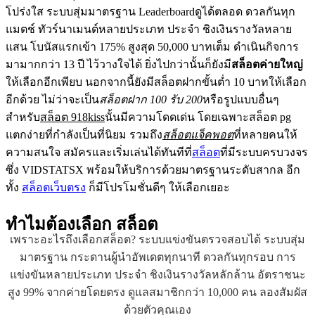
โปร่งใส ระบบสุ่มมาตรฐาน Leaderboardดูได้ตลอด ดวลกันทุก
แมตช์ ทัวร์นาเมนต์หลายประเภท ประจำ ชิงเงินรางวัลหลาย
แสน โบนัสแรกเข้า 175% สูงสุด 50,000 บาทเต็ม ดำเนินกิจการ
มามากกว่า 13 ปี ไว้วางใจได้ ยิ่งไปกว่านั้นก็ยังมี
สล็อตค่ายใหญ่
ให้เลือกอีกเพียบ นอกจากนี้ยังมีสล็อตฝากขั้นต่ำ 10 บาทให้เลือก
อีกด้วย ไม่ว่าจะเป็น
สล็อตฝาก 100 รับ 200
หรือรูปแบบอื่นๆ
สำหรับ
สล็อต 918kiss
นั้นมีความโดดเด่น โดยเฉพาะสล็อต pg
แตกง่ายที่กำลังเป็นที่นิยม รวมถึง
สล็อตแจ็คพอต
ที่หลายคนให้
ความสนใจ สมัครและเริ่มเล่นได้ทันทีที่
สล็อต
ที่มีระบบครบวงจร
ซึ่ง VIDSTATSX พร้อมให้บริการด้วยมาตรฐานระดับสากล อีก
ทั้ง
สล็อตเว็บตรง
ก็มีโปรโมชั่นดีๆ ให้เลือกเยอะ
ทำไมต้องเลือก
สล็อต
เพราะอะไรถึงเลือกสล็อต? ระบบแข่งขันตรวจสอบได้ ระบบสุ่ม
มาตรฐาน กระดานผู้นำอัพเดตทุกนาที ดวลกันทุกรอบ การ
แข่งขันหลายประเภท ประจำ ชิงเงินรางวัลหลักล้าน อัตราชนะ
สูง 99% จากค่ายโดยตรง ดูแลสมาชิกกว่า 10,000 คน ลองสัมผัส
ด้วยตัวคุณเอง