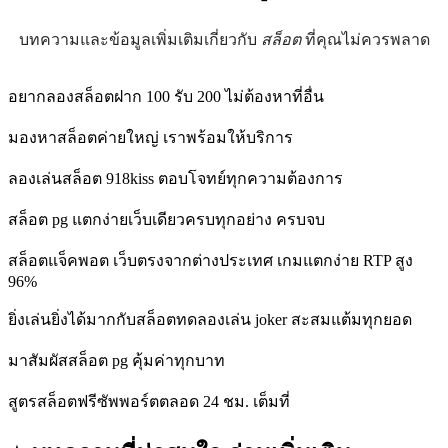
บทความและข้อมูลเพิ่มเติมเกี่ยวกับ
สล็อต
ที่คุณไม่ควรพลาด
อยากลองสล็อตฝาก 100 รับ 200 ไม่ต้องหาที่อื่น
มองหาสล็อตค่ายใหญ่ เราพร้อมให้บริการ
ลองเล่นสล็อต 918kiss ตอบโจทย์ทุกความต้องการ
สล็อต pg แตกง่ายเว็บเดียวครบทุกอย่าง ครบจบ
สล็อตแจ็คพอต เว็บตรงจากต่างประเทศ เกมแตกง่าย RTP สูง
96%
ยิ่งเล่นยิ่งได้มากกับสล็อตทดลองเล่น joker สะสมแต้มทุกยอด
มาสัมผัสสล็อต pg คุ้มค่าทุกบาท
สูตรสล็อตฟรีซัพพอร์ตตลอด 24 ชม. เต็มที่