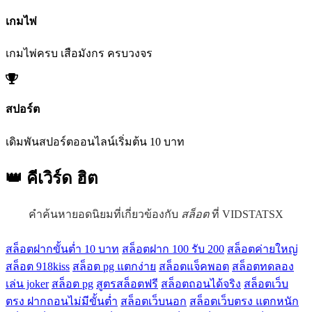
เกมไพ่
เกมไพ่ครบ เสือมังกร ครบวงจร
สปอร์ต
เดิมพันสปอร์ตออนไลน์เริ่มต้น 10 บาท
👑 คีเวิร์ด
ฮิต
คำค้นหายอดนิยมที่เกี่ยวข้องกับ
สล็อต
ที่ VIDSTATSX
สล็อตฝากขั้นต่ำ 10 บาท
สล็อตฝาก 100 รับ 200
สล็อตค่ายใหญ่
สล็อต 918kiss
สล็อต pg แตกง่าย
สล็อตแจ็คพอต
สล็อตทดลอง
เล่น joker
สล็อต pg
สูตรสล็อตฟรี
สล็อตถอนได้จริง
สล็อตเว็บ
ตรง ฝากถอนไม่มีขั้นต่ำ
สล็อตเว็บนอก
สล็อตเว็บตรง แตกหนัก