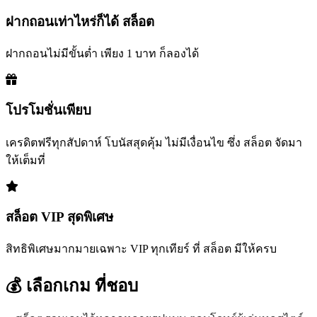
ฝากถอนเท่าไหร่ก็ได้ สล็อต
ฝากถอนไม่มีขั้นต่ำ เพียง 1 บาท ก็ลองได้
โปรโมชั่นเพียบ
เครดิตฟรีทุกสัปดาห์ โบนัสสุดคุ้ม ไม่มีเงื่อนไข ซึ่ง สล็อต จัดมา
ให้เต็มที่
สล็อต VIP สุดพิเศษ
สิทธิพิเศษมากมายเฉพาะ VIP ทุกเทียร์ ที่ สล็อต มีให้ครบ
💰 เลือกเกม
ที่ชอบ