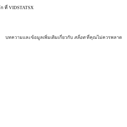
ีก ที่ VIDSTATSX
บทความและข้อมูลเพิ่มเติมเกี่ยวกับ
สล็อต
ที่คุณไม่ควรพลาด