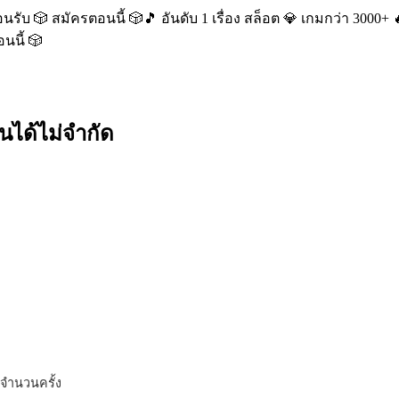
้อนรับ 🎲 สมัครตอนนี้ 🎲
🎵 อันดับ 1 เรื่อง สล็อต 💎 เกมกว่า 3000+ 
นนี้ 🎲
นได้ไม่จำกัด
ดจำนวนครั้ง