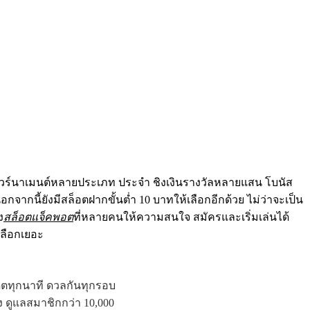
 ทัวร์นาเมนต์หลายประเภท ประจำ ชิงเงินรางวัลหลายแสน โบนัส
นอกจากนี้ยังมีสล็อตฝากขั้นต่ำ 10 บาทให้เลือกอีกด้วย ไม่ว่าจะเป็น
ง
สล็อตแจ็คพอต
ที่หลายคนให้ความสนใจ สมัครและเริ่มเล่นได้
เลือกเยอะ
ดตทุกนาที ดวลกันทุกรอบ
 ดูแลสมาชิกกว่า 10,000