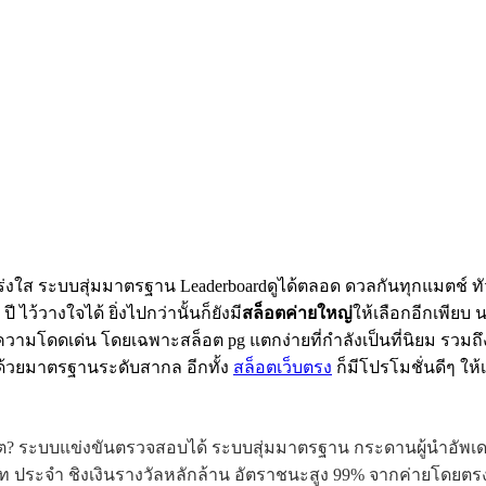
ปร่งใส ระบบสุ่มมาตรฐาน Leaderboardดูได้ตลอด ดวลกันทุกแมตช์
ไว้วางใจได้ ยิ่งไปกว่านั้นก็ยังมี
สล็อตค่ายใหญ่
ให้เลือกอีกเพียบ 
ีความโดดเด่น โดยเฉพาะสล็อต pg แตกง่ายที่กำลังเป็นที่นิยม รวมถึ
ด้วยมาตรฐานระดับสากล อีกทั้ง
สล็อตเว็บตรง
ก็มีโปรโมชั่นดีๆ ให้
ต? ระบบแข่งขันตรวจสอบได้ ระบบสุ่มมาตรฐาน กระดานผู้นำอัพเ
ประจำ ชิงเงินรางวัลหลักล้าน อัตราชนะสูง 99% จากค่ายโดยตรง