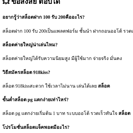
💥 ข้อสงสัย
ตอบได้
อยากรู้ว่าสล็อตฝาก 100 รับ 200คืออะไร?
สล็อตฝาก 100 รับ 200เป็นแพลตฟอร์ม ชั้นนำ ฝากถอนออโต้ รวดเร
สล็อตค่ายใหญ่น่าเล่นไหม?
สล็อตค่ายใหญ่ได้รับความนิยมสูง มีผู้ใช้มาก จ่ายจริง มั่นคง
วิธีสมัครสล็อต 918kiss?
สล็อต 918kissสะดวก ใช้เวลาไม่นาน เล่นได้เลย
สล็อต
ขั้นต่ำสล็อต pg แตกง่ายเท่าไหร่?
สล็อต pg แตกง่ายเริ่มต้น 1 บาท ระบบออโต้ รวดเร็วทันใจ
สล็อต
โปรโมชั่นสล็อตแจ็คพอตมีอะไร?