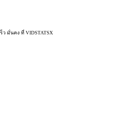
็ว มั่นคง ที่ VIDSTATSX