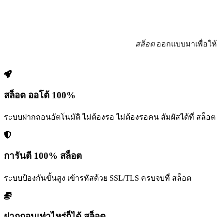
สล็อต
ออกแบบมาเพื่อให้ผู
สล็อต ออโต้ 100%
ระบบฝากถอนอัตโนมัติ ไม่ต้องรอ ไม่ต้องรอคน สัมผัสได้ที่ สล็อต
การันตี 100% สล็อต
ระบบป้องกันขั้นสูง เข้ารหัสด้วย SSL/TLS ครบจบที่ สล็อต
ฝากถอนเท่าไหร่ก็ได้ สล็อต