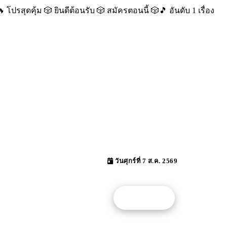
🔥 โปรสุดคุ้ม 🎲 ยินดีต้อนรับ 🎲 สมัครตอนนี้ 🎲
🎵 อันดับ 1 เรื่อง
วันศุกร์ที่ 7 ส.ค. 2569
รับโปรนี้