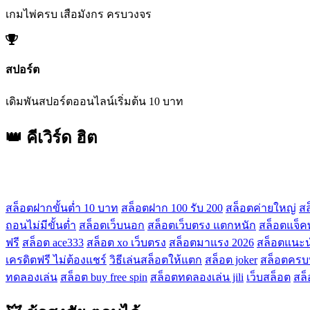
เกมไพ่ครบ เสือมังกร ครบวงจร
สปอร์ต
เดิมพันสปอร์ตออนไลน์เริ่มต้น 10 บาท
👑 คีเวิร์ด
ฮิต
สล็อตฝากขั้นต่ำ 10 บาท
สล็อตฝาก 100 รับ 200
สล็อตค่ายใหญ่
สล
ถอนไม่มีขั้นต่ำ
สล็อตเว็บนอก
สล็อตเว็บตรง แตกหนัก
สล็อตแจ็
ฟรี
สล็อต ace333
สล็อต xo เว็บตรง
สล็อตมาแรง 2026
สล็อตแนะน
เครดิตฟรี ไม่ต้องแชร์
วิธีเล่นสล็อตให้แตก
สล็อต joker
สล็อตครบท
ทดลองเล่น
สล็อต buy free spin
สล็อตทดลองเล่น jili
เว็บสล็อต
สล็