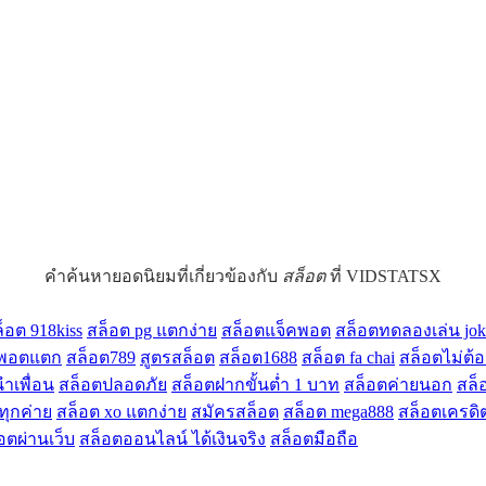
คำค้นหายอดนิยมที่เกี่ยวข้องกับ
สล็อต
ที่ VIDSTATSX
็อต 918kiss
สล็อต pg แตกง่าย
สล็อตแจ็คพอต
สล็อตทดลองเล่น jok
คพอตแตก
สล็อต789
สูตรสล็อต
สล็อต1688
สล็อต fa chai
สล็อตไม่ต้
ำเพื่อน
สล็อตปลอดภัย
สล็อตฝากขั้นต่ำ 1 บาท
สล็อตค่ายนอก
สล็
ุกค่าย
สล็อต xo แตกง่าย
สมัครสล็อต
สล็อต mega888
สล็อตเครดิต
อตผ่านเว็บ
สล็อตออนไลน์ ได้เงินจริง
สล็อตมือถือ