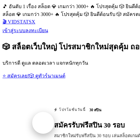
🎵 อันดับ 1 เรื่อง สล็อต 💎 เกมกว่า 3000+ 🔥 โปรสุดคุ้ม 🎲 ยินดีต
สล็อต 💎 เกมกว่า 3000+ 🔥 โปรสุดคุ้ม 🎲 ยินดีต้อนรับ 🎲 สมัครตอ
🎬 VIDSTATSX
เข้าสู่ระบบ
ลงทะเบียน
🎲 สล็อตเว็บใหญ่ โปรสมาชิกใหม่สุดคุ้ม ถอ
บริการดี ดูแล ตลอดเวลา แจกหนักทุกวัน
⭐ สมัครเลย!
🎲 ดูทัวร์นาเมนต์
30 สปิน
โปรโมชั่นวันนี้
สมัครรับฟรีสปิน 30 รอบ
สมาชิกใหม่รับฟรีสปิน 30 รอบ เล่นสล็อตเกมดั