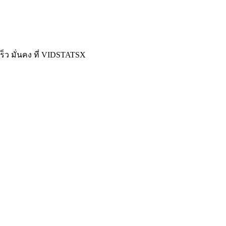
็ว มั่นคง ที่ VIDSTATSX