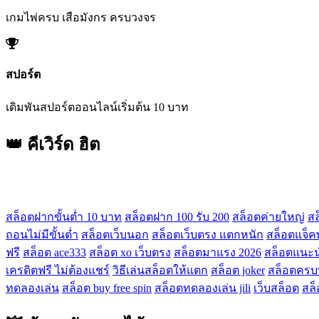
เกมไพ่ครบ เสือมังกร ครบวงจร
สปอร์ต
เดิมพันสปอร์ตออนไลน์เริ่มต้น 10 บาท
👑 คีเวิร์ด
ฮิต
สล็อตฝากขั้นต่ำ 10 บาท
สล็อตฝาก 100 รับ 200
สล็อตค่ายใหญ่
สล
ถอนไม่มีขั้นต่ำ
สล็อตเว็บนอก
สล็อตเว็บตรง แตกหนัก
สล็อตแจ็
ฟรี
สล็อต ace333
สล็อต xo เว็บตรง
สล็อตมาแรง 2026
สล็อตแนะน
เครดิตฟรี ไม่ต้องแชร์
วิธีเล่นสล็อตให้แตก
สล็อต joker
สล็อตครบท
ทดลองเล่น
สล็อต buy free spin
สล็อตทดลองเล่น jili
เว็บสล็อต
สล็