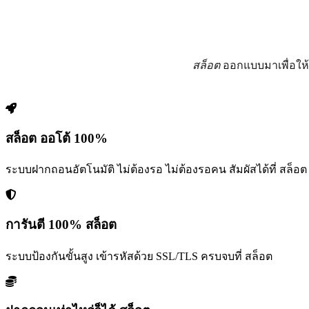
สล็อต
ออกแบบมาเพื่อให้ผู
สล็อต ออโต้ 100%
ระบบฝากถอนอัตโนมัติ ไม่ต้องรอ ไม่ต้องรอคน สัมผัสได้ที่ สล็อต
การันตี 100% สล็อต
ระบบป้องกันขั้นสูง เข้ารหัสด้วย SSL/TLS ครบจบที่ สล็อต