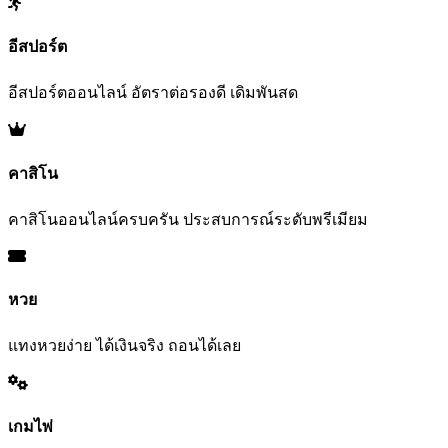
อีสปอร์ต
อีสปอร์ตออนไลน์ อัตราต่อรองดี เดิมพันสด
คาสิโน
คาสิโนออนไลน์ครบครัน ประสบการณ์ระดับพรีเมียม
หวย
แทงหวยง่าย ได้เงินจริง ถอนได้เลย
เกมไพ่