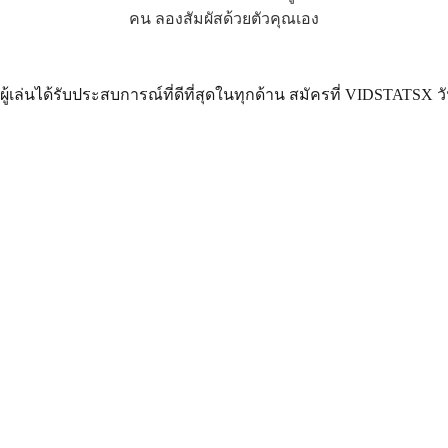
คน ลองสัมผัสด้วยตัวคุณเอง
้เล่นได้รับประสบการณ์ที่ดีที่สุดในทุกด้าน สมัครที่ VIDSTATSX วั