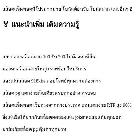
สล็อตแจ็คพอตมีโปรมากมาย โบนัสต้อนรับ โบนัสฝาก และอื่นๆ อ
🏅 แนะนำเพิ่ม
เติมความรู้
อยากลองสล็อตฝาก 100 รับ 200 ไม่ต้องหาที่อื่น
มองหาสล็อตค่ายใหญ่ เราพร้อมให้บริการ
ลองเล่นสล็อต 918kiss ตอบโจทย์ทุกความต้องการ
สล็อต pg แตกง่ายเว็บเดียวครบทุกอย่าง ครบจบ
สล็อตแจ็คพอต เว็บตรงจากต่างประเทศ เกมแตกง่าย RTP สูง 96%
ยิ่งเล่นยิ่งได้มากกับสล็อตทดลองเล่น joker สะสมแต้มทุกยอด
มาสัมผัสสล็อต pg คุ้มค่าทุกบาท