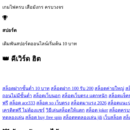
เกมไพ่ครบ เสือมังกร ครบวงจร
สปอร์ต
เดิมพันสปอร์ตออนไลน์เริ่มต้น 10 บาท
👑 คีเวิร์ด
ฮิต
สล็อตฝากขั้นต่ำ 10 บาท
สล็อตฝาก 100 รับ 200
สล็อตค่ายใหญ่
สล
ถอนไม่มีขั้นต่ำ
สล็อตเว็บนอก
สล็อตเว็บตรง แตกหนัก
สล็อตแจ็
ฟรี
สล็อต ace333
สล็อต xo เว็บตรง
สล็อตมาแรง 2026
สล็อตแนะน
เครดิตฟรี ไม่ต้องแชร์
วิธีเล่นสล็อตให้แตก
สล็อต joker
สล็อตครบท
ทดลองเล่น
สล็อต buy free spin
สล็อตทดลองเล่น jili
เว็บสล็อต
สล็