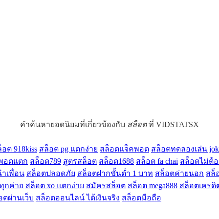
คำค้นหายอดนิยมที่เกี่ยวข้องกับ
สล็อต
ที่ VIDSTATSX
็อต 918kiss
สล็อต pg แตกง่าย
สล็อตแจ็คพอต
สล็อตทดลองเล่น jok
คพอตแตก
สล็อต789
สูตรสล็อต
สล็อต1688
สล็อต fa chai
สล็อตไม่ต้
ำเพื่อน
สล็อตปลอดภัย
สล็อตฝากขั้นต่ำ 1 บาท
สล็อตค่ายนอก
สล็
ุกค่าย
สล็อต xo แตกง่าย
สมัครสล็อต
สล็อต mega888
สล็อตเครดิต
อตผ่านเว็บ
สล็อตออนไลน์ ได้เงินจริง
สล็อตมือถือ