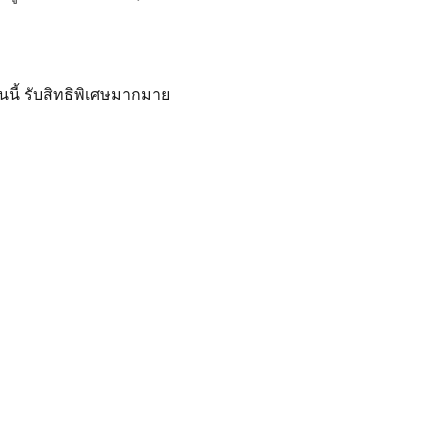
นนี้ รับสิทธิพิเศษมากมาย