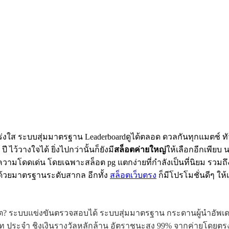
ปร่งใส ระบบสุ่มมาตรฐาน Leaderboardดูได้ตลอด ดวลกันทุกแมตช์
ไว้วางใจได้ ยิ่งไปกว่านั้นก็ยังมี
สล็อตค่ายใหญ่
ให้เลือกอีกเพียบ 
ีความโดดเด่น โดยเฉพาะสล็อต pg แตกง่ายที่กำลังเป็นที่นิยม รวมถึ
ด้วยมาตรฐานระดับสากล อีกทั้ง
สล็อตเว็บตรง
ก็มีโปรโมชั่นดีๆ ให้
ต? ระบบแข่งขันตรวจสอบได้ ระบบสุ่มมาตรฐาน กระดานผู้นำอัพเ
ประจำ ชิงเงินรางวัลหลักล้าน อัตราชนะสูง 99% จากค่ายโดยตรง