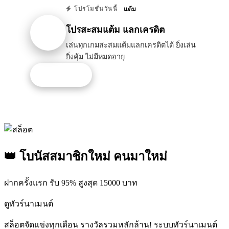
แต้ม
โปรโมชั่นวันนี้
โปรสะสมแต้ม แลกเครดิต
เล่นทุกเกมสะสมแต้มแลกเครดิตได้ ยิ่งเล่น
ยิ่งคุ้ม ไม่มีหมดอายุ
รับโปรนี้
👑 โบนัสสมาชิกใหม่ คนมาใหม่
ฝากครั้งแรก รับ 95% สูงสุด 15000 บาท
ดูทัวร์นาเมนต์
สล็อตจัดแข่งทุกเดือน รางวัลรวมหลักล้าน! ระบบทัวร์นาเมนต์