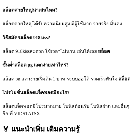
สล็อตค่ายใหญ่น่าเล่นไหม?
สล็อตค่ายใหญ่ได้รับความนิยมสูง มีผู้ใช้มาก จ่ายจริง มั่นคง
วิธีสมัครสล็อต 918kiss?
สล็อต 918kissสะดวก ใช้เวลาไม่นาน เล่นได้เลย
สล็อต
ขั้นต่ำสล็อต pg แตกง่ายเท่าไหร่?
สล็อต pg แตกง่ายเริ่มต้น 1 บาท ระบบออโต้ รวดเร็วทันใจ
สล็อต
โปรโมชั่นสล็อตแจ็คพอตมีอะไร?
สล็อตแจ็คพอตมีโปรมากมาย โบนัสต้อนรับ โบนัสฝาก และอื่นๆ
อีก ที่ VIDSTATSX
🏅 แนะนำเพิ่ม
เติมความรู้