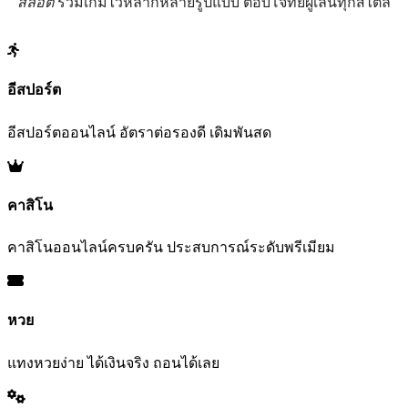
สล็อต
รวมเกมไว้หลากหลายรูปแบบ ตอบโจทย์ผู้เล่นทุกสไตล์
อีสปอร์ต
อีสปอร์ตออนไลน์ อัตราต่อรองดี เดิมพันสด
คาสิโน
คาสิโนออนไลน์ครบครัน ประสบการณ์ระดับพรีเมียม
หวย
แทงหวยง่าย ได้เงินจริง ถอนได้เลย