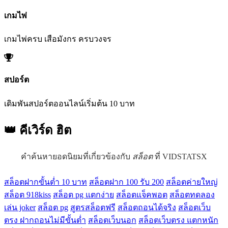
เกมไพ่
เกมไพ่ครบ เสือมังกร ครบวงจร
สปอร์ต
เดิมพันสปอร์ตออนไลน์เริ่มต้น 10 บาท
👑 คีเวิร์ด
ฮิต
คำค้นหายอดนิยมที่เกี่ยวข้องกับ
สล็อต
ที่ VIDSTATSX
สล็อตฝากขั้นต่ำ 10 บาท
สล็อตฝาก 100 รับ 200
สล็อตค่ายใหญ่
สล็อต 918kiss
สล็อต pg แตกง่าย
สล็อตแจ็คพอต
สล็อตทดลอง
เล่น joker
สล็อต pg
สูตรสล็อตฟรี
สล็อตถอนได้จริง
สล็อตเว็บ
ตรง ฝากถอนไม่มีขั้นต่ำ
สล็อตเว็บนอก
สล็อตเว็บตรง แตกหนัก