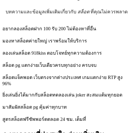
บทความและข้อมูลเพิ่มเติมเกี่ยวกับ
สล็อต
ที่คุณไม่ควรพลาด
อยากลองสล็อตฝาก 100 รับ 200 ไม่ต้องหาที่อื่น
มองหาสล็อตค่ายใหญ่ เราพร้อมให้บริการ
ลองเล่นสล็อต 918kiss ตอบโจทย์ทุกความต้องการ
สล็อต pg แตกง่ายเว็บเดียวครบทุกอย่าง ครบจบ
สล็อตแจ็คพอต เว็บตรงจากต่างประเทศ เกมแตกง่าย RTP สูง
96%
ยิ่งเล่นยิ่งได้มากกับสล็อตทดลองเล่น joker สะสมแต้มทุกยอด
มาสัมผัสสล็อต pg คุ้มค่าทุกบาท
สูตรสล็อตฟรีซัพพอร์ตตลอด 24 ชม. เต็มที่