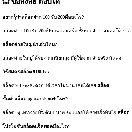
💥 ข้อสงสัย
ตอบได้
อยากรู้ว่าสล็อตฝาก 100 รับ 200คืออะไร?
สล็อตฝาก 100 รับ 200เป็นแพลตฟอร์ม ชั้นนำ ฝากถอนออโต้ รวดเร
สล็อตค่ายใหญ่น่าเล่นไหม?
สล็อตค่ายใหญ่ได้รับความนิยมสูง มีผู้ใช้มาก จ่ายจริง มั่นคง
วิธีสมัครสล็อต 918kiss?
สล็อต 918kissสะดวก ใช้เวลาไม่นาน เล่นได้เลย
สล็อต
ขั้นต่ำสล็อต pg แตกง่ายเท่าไหร่?
สล็อต pg แตกง่ายเริ่มต้น 1 บาท ระบบออโต้ รวดเร็วทันใจ
สล็อต
โปรโมชั่นสล็อตแจ็คพอตมีอะไร?