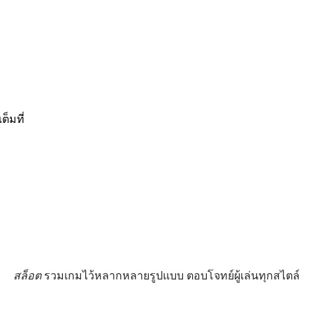
ต็มที่
สล็อต
รวมเกมไว้หลากหลายรูปแบบ ตอบโจทย์ผู้เล่นทุกสไตล์