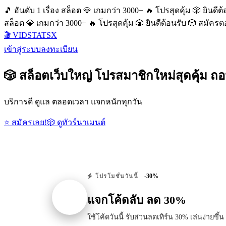
🎵 อันดับ 1 เรื่อง สล็อต 💎 เกมกว่า 3000+ 🔥 โปรสุดคุ้ม 🎲 ยินดีต
สล็อต 💎 เกมกว่า 3000+ 🔥 โปรสุดคุ้ม 🎲 ยินดีต้อนรับ 🎲 สมัครตอ
🎬 VIDSTATSX
เข้าสู่ระบบ
ลงทะเบียน
🎲 สล็อตเว็บใหญ่ โปรสมาชิกใหม่สุดคุ้ม ถอ
บริการดี ดูแล ตลอดเวลา แจกหนักทุกวัน
⭐ สมัครเลย!
🎲 ดูทัวร์นาเมนต์
-30%
โปรโมชั่นวันนี้
แจกโค้ดลับ ลด 30%
ใช้โค้ดวันนี้ รับส่วนลดเทิร์น 30% เล่นง่ายขึ้น