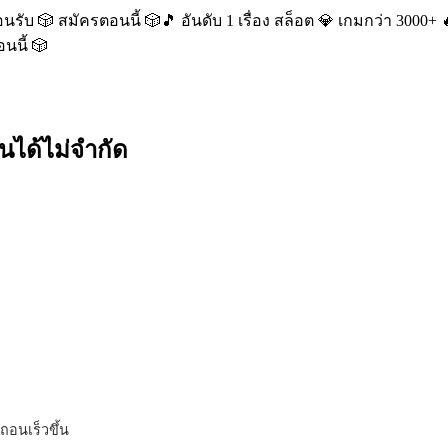
้อนรับ 🎲 สมัครตอนนี้ 🎲
🎵 อันดับ 1 เรื่อง สล็อต 💎 เกมกว่า 3000+ 
นนี้ 🎲
นได้ไม่จำกัด
 ถอนเร็วขึ้น