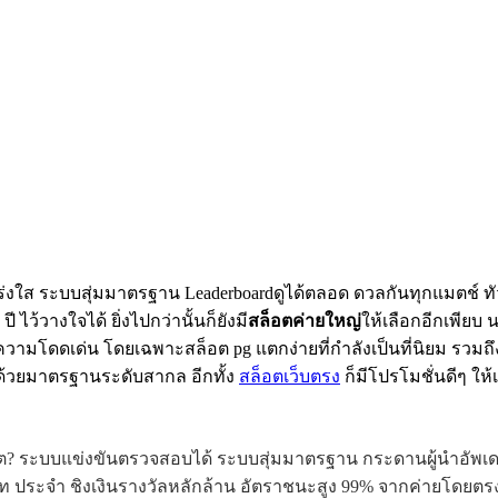
ปร่งใส ระบบสุ่มมาตรฐาน Leaderboardดูได้ตลอด ดวลกันทุกแมตช์
ไว้วางใจได้ ยิ่งไปกว่านั้นก็ยังมี
สล็อตค่ายใหญ่
ให้เลือกอีกเพียบ 
ีความโดดเด่น โดยเฉพาะสล็อต pg แตกง่ายที่กำลังเป็นที่นิยม รวมถึ
ด้วยมาตรฐานระดับสากล อีกทั้ง
สล็อตเว็บตรง
ก็มีโปรโมชั่นดีๆ ให้
ต? ระบบแข่งขันตรวจสอบได้ ระบบสุ่มมาตรฐาน กระดานผู้นำอัพเ
ประจำ ชิงเงินรางวัลหลักล้าน อัตราชนะสูง 99% จากค่ายโดยตรง