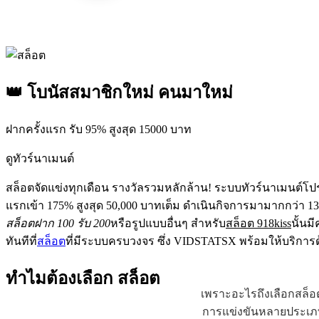
👑 โบนัสสมาชิกใหม่ คนมาใหม่
ฝากครั้งแรก รับ 95% สูงสุด 15000 บาท
ดูทัวร์นาเมนต์
สล็อตจัดแข่งทุกเดือน รางวัลรวมหลักล้าน! ระบบทัวร์นาเมนต์โ
แรกเข้า 175% สูงสุด 50,000 บาทเต็ม ดำเนินกิจการมามากกว่า 13 ปี 
สล็อตฝาก 100 รับ 200
หรือรูปแบบอื่นๆ สำหรับ
สล็อต 918kiss
นั้นม
ทันทีที่
สล็อต
ที่มีระบบครบวงจร ซึ่ง VIDSTATSX พร้อมให้บริการ
ทำไมต้องเลือก
สล็อต
เพราะอะไรถึงเลือกสล็อ
การแข่งขันหลายประเภท 