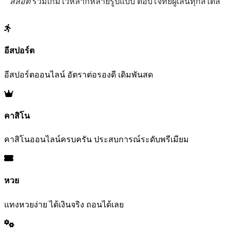
สล็อต
รวมเกมไว้หลากหลายรูปแบบ ตอบโจทย์ผู้เล่นทุกสไตล์
อีสปอร์ต
อีสปอร์ตออนไลน์ อัตราต่อรองดี เดิมพันสด
คาสิโน
คาสิโนออนไลน์ครบครัน ประสบการณ์ระดับพรีเมียม
หวย
แทงหวยง่าย ได้เงินจริง ถอนได้เลย