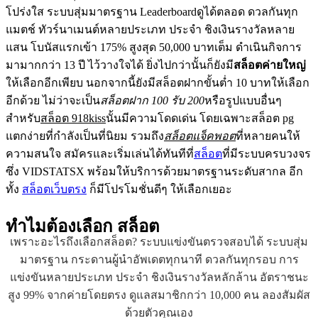
โปร่งใส ระบบสุ่มมาตรฐาน Leaderboardดูได้ตลอด ดวลกันทุก
แมตช์ ทัวร์นาเมนต์หลายประเภท ประจำ ชิงเงินรางวัลหลาย
แสน โบนัสแรกเข้า 175% สูงสุด 50,000 บาทเต็ม ดำเนินกิจการ
มามากกว่า 13 ปี ไว้วางใจได้ ยิ่งไปกว่านั้นก็ยังมี
สล็อตค่ายใหญ่
ให้เลือกอีกเพียบ นอกจากนี้ยังมีสล็อตฝากขั้นต่ำ 10 บาทให้เลือก
อีกด้วย ไม่ว่าจะเป็น
สล็อตฝาก 100 รับ 200
หรือรูปแบบอื่นๆ
สำหรับ
สล็อต 918kiss
นั้นมีความโดดเด่น โดยเฉพาะสล็อต pg
แตกง่ายที่กำลังเป็นที่นิยม รวมถึง
สล็อตแจ็คพอต
ที่หลายคนให้
ความสนใจ สมัครและเริ่มเล่นได้ทันทีที่
สล็อต
ที่มีระบบครบวงจร
ซึ่ง VIDSTATSX พร้อมให้บริการด้วยมาตรฐานระดับสากล อีก
ทั้ง
สล็อตเว็บตรง
ก็มีโปรโมชั่นดีๆ ให้เลือกเยอะ
ทำไมต้องเลือก
สล็อต
เพราะอะไรถึงเลือกสล็อต? ระบบแข่งขันตรวจสอบได้ ระบบสุ่ม
มาตรฐาน กระดานผู้นำอัพเดตทุกนาที ดวลกันทุกรอบ การ
แข่งขันหลายประเภท ประจำ ชิงเงินรางวัลหลักล้าน อัตราชนะ
สูง 99% จากค่ายโดยตรง ดูแลสมาชิกกว่า 10,000 คน ลองสัมผัส
ด้วยตัวคุณเอง