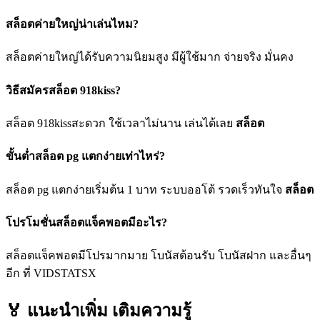
สล็อตค่ายใหญ่น่าเล่นไหม?
สล็อตค่ายใหญ่ได้รับความนิยมสูง มีผู้ใช้มาก จ่ายจริง มั่นคง
วิธีสมัครสล็อต 918kiss?
สล็อต 918kissสะดวก ใช้เวลาไม่นาน เล่นได้เลย
สล็อต
ขั้นต่ำสล็อต pg แตกง่ายเท่าไหร่?
สล็อต pg แตกง่ายเริ่มต้น 1 บาท ระบบออโต้ รวดเร็วทันใจ
สล็อต
โปรโมชั่นสล็อตแจ็คพอตมีอะไร?
สล็อตแจ็คพอตมีโปรมากมาย โบนัสต้อนรับ โบนัสฝาก และอื่นๆ
อีก ที่ VIDSTATSX
🏅 แนะนำเพิ่ม
เติมความรู้