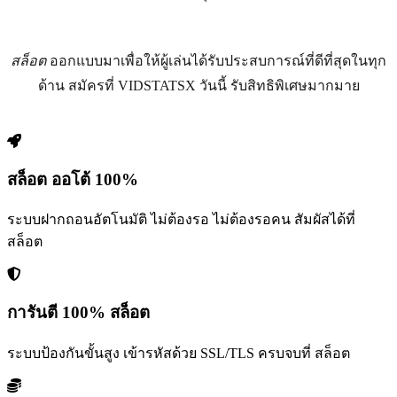
สล็อต
ออกแบบมาเพื่อให้ผู้เล่นได้รับประสบการณ์ที่ดีที่สุดในทุก
ด้าน สมัครที่ VIDSTATSX วันนี้ รับสิทธิพิเศษมากมาย
สล็อต ออโต้ 100%
ระบบฝากถอนอัตโนมัติ ไม่ต้องรอ ไม่ต้องรอคน สัมผัสได้ที่
สล็อต
การันตี 100% สล็อต
ระบบป้องกันขั้นสูง เข้ารหัสด้วย SSL/TLS ครบจบที่ สล็อต